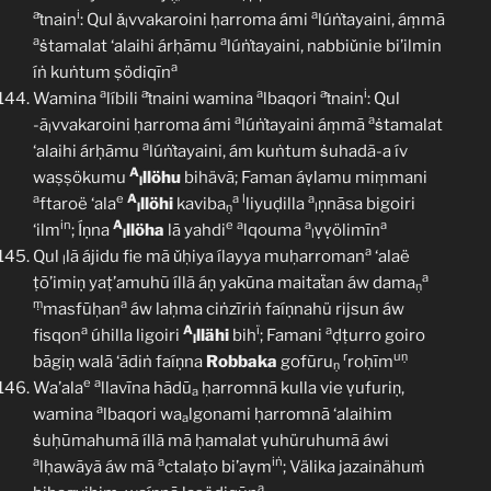
a
i
a
ṫnain
: Qul ǎ
vvakaroini ḥarroma ámi
lúṅṫayaini, áṃmā
l
a
a
ṡtamalat ‘alaihi árḥāmu
lúṅṫayaini, nabbiǔnie bi’ilmin
a
íṅ kuṅtum ṣödiqīn
a
a
a
a
i
Wamina
líbili
ṫnaini wamina
lbaqori
ṫnain
: Qul
a
a
-ã
vvakaroini ḥarroma ámi
lúṅṫayaini áṃmā
ṡtamalat
l
a
‘alaihi árḥāmu
lúṅṫayaini, ám kuṅtum ṡuhadã-a ív
A
waṣṣökumu
llöhu
bihävā; Faman áṿlamu miṃmani
l
a
e
A
a
l
a
ftaroë ‘ala
llöhi
kaviba
liyuḍilla
ṇnāsa bigoiri
l
ṇ
l
in
A
e
a
a
a
‘ilm
; Íṇna
llöha
lā yahdi
lqouma
ṿṿölimīn
l
l
a
Qul
lã ájidu fie mã ǔḥiya ílayya muḥarroman
‘alaë
l
a
ṭō’imiṇ yaṭ’amuhũ íllã áṇ yakūna maitaẗan áw dama
ṇ
ṃ
a
masfūḥan
áw laḥma ciṅzīriṅ faíṇnahü rijsun áw
a
A
ï
a
fisqon
úhilla ligoiri
llähi
bih
; Famani
ḍṭurro goiro
l
r
uṇ
bāgiṇ walā ‘ādiṅ faíṇna
Robbaka
gofūru
roḥīm
ṇ
e
a
Wa’ala
llavīna hādū
ḥarromnā kulla vie ṿufuriṇ,
a
a
wamina
lbaqori wa
lgonami ḥarromnā ‘alaihim
a
ṡuḥūmahumã íllā mā ḥamalat ṿuhüruhumã áwi
a
a
iṅ
lḥawāyã áw mā
ctalaṭo bi’aṿm
; Välika jazainähuṁ
a