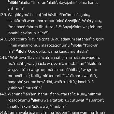
A
a
i
llöhi
‘alaihā
ftirõ-an ‘alaih
; Sayajzīhiṁ bimā kānū
l
a
a
yaftarūn
a
Waqōlū
mā fie buṭūni hävihi
lán’ämi cōliṣoẗu
a
ṇ
l
livukūrinā wamuḥarromun ‘alaẽ ázwäjinā, Waíṇ yaku
ṇ
ṃ
u
maitaẗaṅ fahum fīhi ṡurokã-
; Sayajzīhim waṣfahum;
uṅ
Íṇnahü ḥakīmun ‘alīm
a
a
Qod cosiro
llavīna qotalũ
áulädahum safahaņ
bigoiri
a
A
a
‘ilmiṇ waḥarromū
mā rozaqohumu
llöhu
ftirõ-an
a
l
e
A
i
a
‘ala
llöh
; Qod ḍollū
wamā kānū
muhtadīn
l
a
a
a
ṃ
* WaHuwa
llaviẽ áṅṡaá jaṇnäti
ma’rūṡätiṇ wagoiro
ṇ
a
ma’rūṡätiṇ wa
ṇnacla wa
zzar’a muctalifan
úkuluhü
al
al
a
wa
zzaitūna wa
rruṃmāna mutaṡäbihaṇ
wagoiro
al
al
iṅ
mutaṡäbih
; Kulū
miṅ ṫamarihĩ ívã áṫmaro wa-ātū
a
a
ḥaqqohü yauma ḥaṣōdihï, walā tusrifũ
; Íṇnahü lā
a
a
a
yuḥibbu
lmusrifīn
a
ṅ
Wamina
lán’ämi ḥamūlaẗaṇ wafarṡa
a; Kulū
miṃmā
a
A
a
i
rozaqokumu
llöhu
walā tattabi’ū
cuṭuwäti
ṡṠaiṭön
;
l
a
l
ṃ
uṅ
Íṇnahü lakum ‘aduwwu
mubīn
ṇ
ṃ
a
a
a
Ṫamāniyaẗa ázwäji
,
mina
ḍḍòni
ṫnaini wamina
lma’zi
ṇ
l