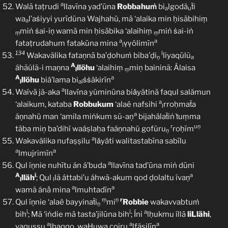
a
Walā taṭrudi
llavīna yad’ūna
Robbahuṁ
bi
lgodä
ẗi
a
u
wa
l’aṡiyyi yurīdūna Wajhahü, mā ‘alaika min ḥisābihiṃ
a
miṅ ṡai-iṇ wamā min ḥisābika ‘alaihiṃ
miṅ ṡai-iṅ
ṃ
ṃ
a
a
fataṭrudahum fatakūna mina
ṿṿölimīn
l
134
l
Wakavälika fataṇnā ba’ḍohuṁ biba’ḍi
liyaqūlũ
ṇ
a
A
áhãúlã-i maṇna
llöhu
‘alaihiṃ
miņ baininã: Álaisa
l
ṃ
A
a
llöhu
biá’lama bi
ṡṡäkirīn
l
al
a
Waívā jã-aka
llavīna yùminūna biǎyätinā faqul salämun
a
‘alaikum, kataba
Robbukum
‘alaë nafsihi
rroḥmaẗa
l
a
áṇnahü man ‘amila miṅkum sũ-aņ
bijahälaẗiṅ ṫuṃma
r
uṇ
tāba miņ ba’dihï waáṣlaḥa faáṇnahü gofūru
roḥīm
ṇ
a
Wakavälika nufaṣṣilu
lǎyäti walitastabīna sabīlu
a
a
lmujrimīn
a
Qul íṇnie nuhītu án á’buda
llavīna tad’ūna miṅ dūni
A
i
a
lläh
; Qul
lã áttabi’u áhwã-akum qod ḍolaltu ívaṇ
l
l
a
a
wamã ánå mina
lmuhtadīn
ṃ
ṇ
r
Qul íṇnie ‘alaë bayyinaẗi
mi
Robbie
wakavvabtuṁ
ṇ
ï
ĩ
a
bih
; Mā ‘iṅdie mā tasta’jilūna bih
; Íni
lḥukmu íllā
liLlähi
,
a
a
a
yaquṣṣu
lḥaqqo, waHuwa coiru
lfäṣilīn