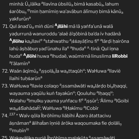
a
minhã: Ú
lãíka
llavīna úbsilū
bimā kasabū
, lahum
u
a
a
ṃ
ṡarōbu
min ḥamīmiṇ wa’avābun álīmuņ bimā kānū
ṇ
a
a
yakfurūn
A
Qul ánad’ū
miṅ dūni
llähi
mā lā yaṅfa’unā walā
a
l
yaḍurrunā wanuroddu ‘alaẽ á’qöbinā ba’da ív hadänā
A
e
a
a
e
a
llöhu
ka
llavi
stahwathu
ṡṡayäṭīnu fi
lárḍi ḥairōna
l
a
l
e
a
e
a
lahũ áṣḥäbuṇ yad’ūnahu íla
lhuda
-tinā: Qul íṇna
e
A
a
huda
llöhi
huwa
lhudaë, waúmirnā linuslima
liRobbi
l
a
a
l’älamīn
a
u
a
Waán áqīmū
ṣṣolä
ẗa wa
ttaqūh
; WaHuwa
llaviẽ
a
l
u
a
a
ílaihi tuḥṡarūn
a
a
WaHuwa
llavie colaqo
ssamäwäti wa
lárḍo bi
lḥaqqi,
l
a
a
u
a
u
wayauma yaqūlu kuṅ fayakūn
; Qouluhu
lḥaqq
;
a
e
a
i
a
Walahu
lmulku yauma yuṅfacu fi
ṣṣūr
; ‘Älimu
lGoibi
l
i
a
a
wa
ṡṠahädaḧ
; WaHuwa
lḤakīmu
lCobīr
al
137
* Waív qōla Íbröhīmu liábīhi Ǎzaro átattacivu
a
áṣnäman
ǎlihaẗan íṇniẽ áröka waqoumaka fie ḍoläli
ṇ
ṃ
iṇ
mubīn
a
Wakavälika nuriẽ Íbröhīma malakūta
ssamäwäti