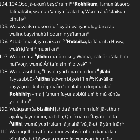
ṇ
r
104.Qod jã-akuṁ baṣõíru mi
Robbikum
, faman ábṣoro
falinafsihï, waman ‘amiya fa’alaihā; Wamã ánå ‘alaikuṁ
iṇ
biḥafīṿ
a
Wakavälika nuṣorrifu
lǎyäti waliyaqūlū
darosta
a
a
walinubayyinahü liqoumiṇ ya’lamūn
ṇ
r
Attabi’ mã ǔḥiya ílaika mi
Robbika
, lã íläha íllā Huwa,
a
a
waá’riḍ ‘ani
lmuṡrikīn
A
Walau ṡã-a
llöhu
mã áṡrokū
: Wamā ja’alnäka ‘alaihim
l
a
a
iṇ
ḥafīṿoṇ
, wamã Áṅta ‘alaihiṁ biwakīl
a
A
Walā tasubbū
llavīna yad’ūna miṅ dūni
llähi
a
l
A
iṅ
fayasubbū
llöha
‘adwaņ bigoiri ‘ilm
: Kavälika
a
l
zayyaṇnā likulli úṃmaẗin ‘amalahum ṫuṃma ílaë
Robbihiṃ
marji’uhum fayunabbiúhuṁ bimā kānū
ṃ
a
a
ya’malūn
Waáqsamū
bi
llähi
jahda áimänihim laíṅ jã-athum
a
Al
l
a
ǎyaẗu
layùminuṇna bihā; Qul íṇnamā
lǎyätu ‘iṅda
ṇ
A
a
llöhi
, wamā yuṡ’irukum áṇnahã ívā jã-at lā yùminūn
l
Wanuqollibu áfídatahum waábṣörohum kamā lam
yùminū
bihĩ áwwala marroẗiṇ wanavaruhum fie