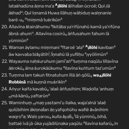
A
lataṡhadūna áṇna ma’a
llöhi
ǎlihaẗan úcroë; Qul
lã
l
l
u
áṡhad
; Qul íṇnamā Huwa ílähuṇ wäḥiduṇ waíṇnanie
ṃ
a
barẽ-u
miṃmā tuṡrikūn
ṇ
a
Allavīna ǎtainähumu
lkitäba ya’rifūnahü kamā ya’rifūna
u
ábnã-ahum
. Allavīna cosirũ
áṅfusahum fahum lā
a
a
yùminūn
a
e
A
a
Waman áṿlamu miṃmani
ftaroë ‘ala
llöhi
kaviban
l
ĩ
a
a
áw kavvaba biǎyätih
; Íṇnahü lā yufliḥu
ṿṿölimūn
l
a
Wayauma naḥṡuruhum jamī’aṅ
ṫuṃma naqūlu lillavīna
a
a
áṡrokũ
áina ṡurokãúkumu
llavīna kuṅtum taz’umūn
a
Ṫuṃma lam takuṅ fitnatuhum íllã áṅ qōlū
wa
llöhi
a
Al
a
Robbinā
mā kuṇnā muṡrikīn
Aṅṿur kaifa kavabū
‘alaẽ áṅfusihim; Waḍolla ‘anhuṃ
a
a
mā kānū
yaftarūn
ṃ
a
Waminhuṃ
maṇ yastami’u ílaika, waja’alnā ‘alaë
ṃ
qulūbihim ákiṇnaẗan áṇ yafqohūhu wafiẽ ǎvānihim
ṇ
l
waqro
a; Waíṇ yarou
kulla ǎyaẗi
lā yùminū
bihā,
a
ṇ
a
a
ḥattaẽ ívā jã-ūka yujädilūnaka yaqūlu
llavīna kafarũ
ín
a