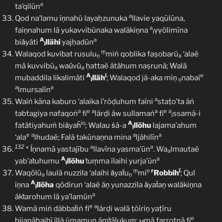
a
ta’qilūn
a
Qod na’lamu íṇnahü layaḥzunuka
llavie yaqūlūna,
a
faíṇnahum lā yukavvibūnaka waläkiṇna
ṿṿölimīna
l
A
a
biǎyäti
llähi
yajḥadūn
l
ṃ
Walaqod kuvibat rusulu
miṅ qoblika faṣobarū
‘alaë
ṇ
a
mā kuvvibū
waǔvū
ḥattaẽ átähum naṣrunā; Walā
a
a
A
i
e
mubaddila likalimäti
lläh
; Walaqod jã-aka miṇ
nabaí
l
ṇ
a
a
lmursalīn
a
Waíṅ kāna kaburo ‘alaika í’rōḍuhum faíni
staṭo’ta áṅ
a
e
a
a
e
a
tabtagiya nafaqoṅ
fi
lárḍi áw sullamaṅ
fi
ssamã-i
l
iṇ
A
fatàtiyahuṁ biǎyaḧ
; Walau ṡã-a
llöhu
lajama’ahum
l
e
a
a
a
‘ala
lhudaë; Falā takūnaṇna mina
ljähilīn
132
a
a
* Íṇnamā yastajību
llavīna yasma’ūn
. Wa
lmautaë
a
A
a
yab’aṫuhumu
llöhu
ṫuṃma ílaihi yurja’ūn
l
ṃ
ṇ
r
ï
Waqōlū
laulā nuzzila ‘alaihi ǎyaẗu
mi
Robbih
; Qul
a
ṇ
A
íṇna
llöha
qödirun ‘alaẽ áṇ yunazzila ǎyaẗaṇ waläkiṇna
l
a
ákṫarohum lā ya’lamūn
e
a
Wamā miṅ dãbbaẗiṅ fi
lárḍi walā ṭõíriṇ yaṭīru
e
bijanāḥaihĩ íllã úmamun ámṫālukuṃ;
mā farroṭnā fi