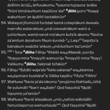
l
a
a
a
áidīhim ácrijũ
áṅfusakumu,
lyauma tujzauna ‘avāba
a
a
e
A
a
lhūni bimā kuṅtum taqūlūna ‘ala
llöhi
goiro
lḥaqqi
l
a
wakuṅtum ‘an ǎyätihï tastakbirūn
Walaqod jìtumūnā furödaë kamā colaqnäkum áwwala
marroẗiṇ wataroktuṃ
mā cowwalnäkum warõ-a
ṃ
a
ṿuhürikum, wamā naroë ma’akum ṡufa’ã-akumu
llavīna
u
d
t
za’amtum áṇnahum fīkum ṡurokã-
; Laqo
taqoṭṭo’a
a
a
bainakum waḍolla ‘aṅkuṃ
mā kuṅtum taz’umūn
ṃ
140
A
a
* Íṇna
llöha
Fāliqu
lḤabbi wa
ṇNawaë, yucriju
l
al
a
a
a
a
i
lḥayya mina
lmayyiti wamucriju
lmayyiti mina
lḥayy
;
A
a
Valikumu
llöhu
, faáṇnaë tùfakūn
l
a
a
a
Fāliqu
lÍṣbāḥi waja’ala
llaila sakanaṇ
wa
ṡṡamsa
al
ṅ
a
a
i
wa
lqomaro ḥusbāna
a; Välika taqdīru
l’Azīzi
l’Alīm
a
a
a
WaHuwa
llavie ja’ala lakumu
ṇnujūma litahtadū
bihā
l
a
a
i
a
fie ṿulumäti
lbarri wa
lbaḥr
: Qod faṣṣolnā
lǎyäti
a
a
liqoumiṇ ya’lamūn
a
WaHuwa
llaviẽ áṅṡaákuṃ
miṇ
nafsiṇ wäḥidaẗiṅ
ṃ
ṇ
uṅ
a
famustaqorruṇ wamustauda’
: Qod faṣṣolnā
lǎyäti