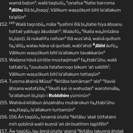
a
a
a
wamā baṭon
, walā taqtulū
ṇnafsa
llatie ḥarroma
a
l
A
i
llöhu
íllā bi
lḥaqq
; Välikum waṣṣökuṁ bihï la’allakum
l
a
a
ta’qilūn
149
a
Walā taqrobū
māla
lyatīmi íllā bi
llatie hiya áḥsanu
a
a
ü
a
ḥattaë yablugo áṡuddah
; Waáufū
lkaila wa
lmīzāna
a
a
a
bi
lqisṭi, lā nukallifu nafsan
íllā wus’ahā, waívā qultum
a
A
fa
‘dilū
walau kāna vā qurbaë, wabi’ahdi
llähi
áufū
;
a
a
l
a
a
Välikum waṣṣökuṁ bihï la’allakum tavakkarūn
a
Waáṇna hävā ṣiröṭie mustaqīmaṅ
fa
ttabi’ūhu, walā
a
a
ï
tattabi’ū
ssubula fatafarroqo bikum ‘aṅ sabīlih
;
a
l
a
Välikum waṣṣökuṁ bihï la’allakum tattaqūn
e
a
a
e
a
Ṫuṃma ǎtainā Mūsa
lkitäba tamāman
‘ala
llaviẽ
a
l
e
áḥsana watafṣīla
likulli ṡai-iṇ wahudaṇ
waroḥmaẗa
ṇ
ṇ
l
a
la’allahuṁ bi
liqõ-i
Robbihim
yùminūn
a
Wahävā kitäbun áṅzalnähu mubärokuṅ fa
ttabi’ūhu
a
a
wa
ttaqū
la’allakum turḥamūn
a
a
a
156.Áṅ taqūlũ
íṇnamã úṅzila
lkitäbu ‘alaë ṭõífataini
a
a
miṅ qoblinā waíṅ kuṇnā ‘aṅ dirōsatihim lagöfilīn
a
Áw taqūlū
lau áṇnã úṅzila ‘alainā
lkitäbu lakuṇnã áhdaë
a