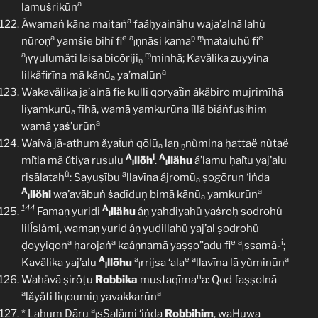
a
lamuṡrikūn
a
Áwamaṅ kāna maitaṅ
faáḥyainähu waja’alnā lahü
a
e
a
ṇ
ṃ
e
nūroṇ
yamṡie bihï fi
ṇnāsi kama
maṫaluhü fi
l
a
ṃ
ṿṿulumäti laisa bicōriji
minhā; Kavälika zuyyina
l
ṇ
a
lilkäfirīna mā kānū
ya’malūn
a
Wakavälika ja’alnā fie kulli qoryaẗin ákäbiro mujrimīhā
liyamkurū
fīhā, wamā yamkurūna íllā biáṅfusihim
a
a
wamā yaṡ’urūn
Waívā jã-athum ǎyaẗuṅ qōlū
laṇ
nùmina ḥattaë nùtaë
a
ṇ
A
i
A
miṫla mã ǔtiya rusulu
llöh
.
llähu
á’lamu ḥaiṫu yaj’alu
l
l
ü
a
risālatah
: Sayuṣību
llavīna ájromū
ṣogōrun ‘iṅda
a
A
a
llöhi
wa’avābuṅ ṡadīduņ bimā kānū
yamkurūn
l
a
144
A
Famaṇ yuridi
llähu
áṇ yahdiyahü yaṡroḥ ṣodrohü
l
lilÍslämi, wamaṇ yurid áṇ yuḍillahü yaj’al ṣodrohü
a
a
e
a
i
ḍoyyiqon
ḥarojaṅ
kaáṇnamā yaṣṣo”adu fi
ssamã-
;
l
A
a
e
a
a
Kavälika yaj’alu
llöhu
rrijsa ‘ala
llavīna lā yùminūn
l
l
ṅ
Wahävā ṣiröṭu
Robbika
mustaqīma
a: Qod faṣṣolnā
a
a
lǎyäti liqoumiṇ yavakkarūn
a
* Lahum Dāru
sSalämi ‘iṅda
Robbihim
, waHuwa
l