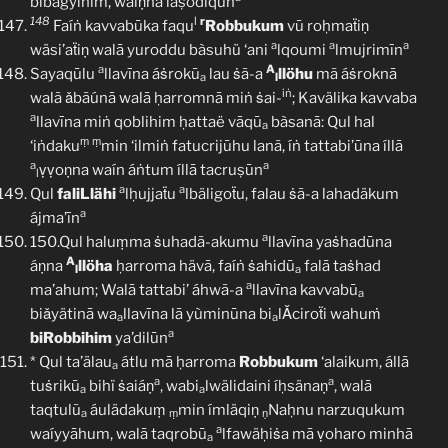
bibagyihim, waíṇnā laṣödiqūn
148
l
r
Faíṅ kavvabūka faqu
Robbukum
vū roḥmaẗiṇ
a
a
a
wäsi’aẗiṇ walā yuroddu bàsuhü ‘ani
lqoumi
lmujrimīn
a
A
Sayaqūlu
llavīna áṡrokū
lau ṡã-a
llöhu
mã áṡroknā
a
l
iṅ
walã ǎbãúnā walā ḥarromnā miṅ ṡai-
; Kavälika kavvaba
a
llavīna miṅ qoblihim ḥattaë vāqū
bàsanā: Qul hal
a
ṃ
ṃ
‘iṅdaku
min ‘ilmiṅ fatucrijūhu lanã, íṅ tattabi’ūna íllā
a
a
ṿṿoṇna waín áṅtum íllā tacruṣūn
l
a
a
Qul
faliLlähi
lḥujjaẗu
lbäligoẗu, falau ṡã-a lahadäkum
a
ájma’īn
a
150.Qul haluṃma ṡuhadã-akumu
llavīna yaṡhadūna
A
áṇna
llöha
ḥarroma hävā, faíṅ ṡahidū
falā taṡhad
l
a
a
ma’ahum; Walā tattabi’ áhwã-a
llavīna kavvabū
a
biǎyätinā wa
llavīna lā yùminūna bi
lǍciroẗi wahuṁ
a
a
a
biRobbihim
ya’dilūn
* Qul ta’älau
átlu mā ḥarroma
Robbukum
‘alaikum, állā
a
a
a
tuṡrikū
bihï ṡaiáṇ
, wabi
lwälidaini íḥsänaṇ
, walā
a
a
taqtulũ
áulädakuṃ
min ímläqiṇ
Naḥnu narzuqukum
a
ṃ
ṇ
a
waíyyāhum, walā taqrobū
lfawäḥiṡa mā ṿoharo minhā
a