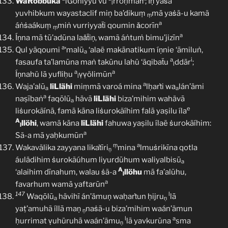
WaRobbuka
lGoniyyu vū
rroḥmaḧ
; Íṇ yaṡà
l
yuvhibkum wayastaclif miņ ba’dikuṃ
mā yaṡã-u kamã
ṃ
a
áṅṡaákuṃ
miṅ vurriyyaẗi qoumin ǎcorīn
ṃ
a
Íṇna mā tū’adūna laǎẗiṇ, wamã áṅtuṁ bimu’jizīn
a
Qul yäqoumi
‘malū
‘alaë makānatikum íṇnie ‘āmiluṅ,
a
a
i
fasaufa ta’lamūna maṅ takūnu lahü ‘äqibaẗu
ddār
;
l
a
a
Íṇnahü lā yufliḥu
ṿṿölimūn
l
a
Waja’alū
liLlähi
miṃmā varoá mina
lḥarṫi wa
lán’ämi
a
a
a
naṣībaṅ
faqōlū
hävā
liLlähi
biza’mihim wahävā
a
e
liṡurokãínā, famā kāna liṡurokãíhim falā yaṣilu íla
A
llöhi
, wamā kāna
liLlähi
fahuwa yaṣilu ílaë ṡurokãíhim:
l
a
Sã-a mā yaḥkumūn
ṃ
a
Wakavälika zayyana likaṫīri
mina
lmuṡrikīna qotla
ṇ
áulädihim ṡurokãúhum liyurdūhum waliyalbisū
a
A
‘alaihim dīnahum, walau ṡã-a
llöhu
mā fa’alūhu,
l
a
favarhum wamā yaftarūn
147
l
Waqōlū
hävihĩ án’ämuṇ waḥarṫun ḥijru
lā
a
ṇ
yaṭ’amuhã íllā maṇ
naṡã-u biza’mihim waán’ämun
ṇ
l
a
ḥurrimat ṿuhüruhā waán’ämu
lā yavkurūna
sma
ṇ