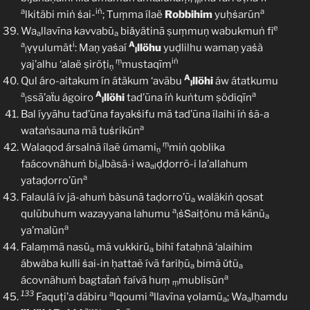
Ṃ
a
iṅ
a
lkitäbi miṅ ṡai-
; Ṫuṃma ílaë
Robbihim
yuḥṡarūn
e
Wa
llavīna kavvabū
biǎyätinā ṣuṃmuṇ wabukmuṅ fi
a
a
a
i
A
ṿṿulumät
: Maṇ yaṡaí
llöhu
yuḍlilhu wamaṇ yaṡà
l
l
ṃ
iṅ
yaj’alhu ‘alaë ṣiröṭi
mustaqīm
ṇ
A
Qul áro-aitakum ín átäkum ‘avābu
llöhi
áw átatkumu
l
a
A
a
ssā’aẗu ágoiro
llöhi
tad’ūna íṅ kuṅtum ṣödiqīn
l
l
Bal íyyāhu tad’ūna fayakṡifu mā tad’ūna ílaihi íṅ ṡã-a
a
wataṅsauna mā tuṡrikūn
ṃ
Walaqod ársalnã ílaẽ úmami
miṅ qoblika
ṇ
faácovnähuṁ bi
lbàsã-i wa
ḍḍorrõ-i la’allahum
a
al
a
yataḍorro’ūn
Falaulã ív jã-ahuṁ bàsunā taḍorro’ū
waläkiṅ qosat
a
a
qulūbuhum wazayyana lahumu
ṡṠaiṭönu mā kānū
l
a
a
ya’malūn
Falaṃmā nasū
mā vukkirū
bihï fataḥnā ‘alaihim
a
a
ábwäba kulli ṡai-in ḥattaẽ ívā fariḥū
bimã ǔtũ
a
a
a
ácovnähuṁ bagtaẗaṅ faívā huṃ
mublisūn
ṃ
133
a
a
Faquṭi’a dābiru
lqoumi
llavīna ṿolamū
; Wa
lḥamdu
a
a