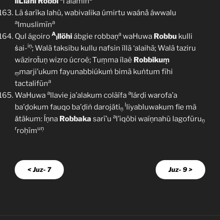
liLlähi
Robbi
l’älamīn
Lā ṡarīka lahü, wabivalika úmirtu waánå áwwalu
a
a
lmuslimīn
A
a
Qul ágoiro
llöhi
ábgie robbaṇ
waHuwa
Robbu
kulli
l
iṇ
ṡai-
; Walā taksibu kullu nafsin íllā ‘alaihā; Walā taziru
wāziroẗuṇ wizro úcroë; Ṫuṃma ílaë
Robbikuṃ
marji’ukum fayunabbiúkuṁ bimā kuṅtum fīhi
ṃ
a
tactalifūn
a
a
WaHuwa
llavie ja’alakum colãífa
lárḍi warofa’a
l
ba’ḍokum fauqo ba’ḍiṅ darojäti
liyabluwakum fie mã
ṇ
a
ǎtäkum: Íṇna
Robbaka
sarī’u
l’iqōbi waíṇnahü lagofūru
ṇ
r
uņ
roḥīm
< Juz- 7
Juz- 9 >