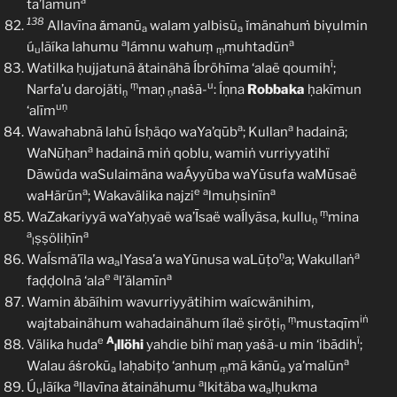
a
ta’lamūn
138
Allavīna ǎmanū
walam yalbisũ
ǐmänahuṁ biṿulmin
a
a
a
a
ú
lãíka lahumu
lámnu wahuṃ
muhtadūn
u
ṃ
ï
Watilka ḥujjatunã ǎtainähã Íbröhīma ‘alaë qoumih
;
ṃ
u
Narfa’u darojäti
maṇ
naṡã-
: Íṇna
Robbaka
ḥakīmun
ṇ
ṇ
uṇ
‘alīm
a
a
Wawahabnā lahũ Ísḥäqo waYa’qūb
; Kullan
hadainā;
a
WaNūḥan
hadainā miṅ qoblu, wamiṅ vurriyyatihï
Dāwüda waSulaimäna waÁyyūba waYūsufa waMūsaë
a
e
a
a
waHärūn
; Wakavälika najzi
lmuḥsinīn
ṃ
WaZakariyyā waYaḥyaë wa’Īsaë waÍlyāsa, kullu
mina
ṇ
a
a
ṣṣöliḥīn
l
ṇ
a
WaÍsmä’īla wa
lYasa’a waYūnusa waLūṭo
a; Wakullaṅ
a
e
a
a
faḍḍolnā ‘ala
l’älamīn
Wamin ǎbãíhim wavurriyyätihim waícwänihim,
ṃ
iṅ
wajtabainähum wahadainähum ílaë ṣiröṭi
mustaqīm
ṇ
e
A
ï
Välika huda
llöhi
yahdie bihï maṇ yaṡã-u min ‘ibādih
;
l
a
Walau áṡrokū
laḥabiṭo ‘anhuṃ
mā kānū
ya’malūn
a
ṃ
a
a
a
Ú
lãíka
llavīna ǎtainähumu
lkitäba wa
lḥukma
u
a