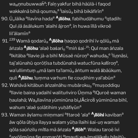
a
wa
ṇnubuwwaḧ
; Faíṇ yakfur bihā hãúlã-i faqod
al
a
l
a
wakkalnā bihā qouma
laisū
bihā bikäfirīn
ṇ
a
a
e
A
a
Ú
lãíka
llavīna hada
llöhu
, fabihudähumu
qtadih:
u
l
a
Qul
lã ásálukum ‘alaihi ájron
, ín huwa íllā vikroë
l
a
lil’älamīn
139
A
Wamā qodarū
llöha
ḥaqqo qodrihĩ ív qōlū
mã
a
l
a
A
ṃ
iṅ
áṅzala
llöhu
‘alaë baṡari
miṅ ṡai-
: Qul man áṅzala
l
ṇ
a
a
a
e
l
lkitäba
llavie jã-a bihï Mūsaë nūroṇ
wahuda
li
ṇnāsi,
ṇ
l
a
taj’alūnahü qorōṭīsa tubdūnahā watucfūna kaṫīroṇ
,
wa’ullimtuṃ
mā lam ta’lamũ
áṅtum walã ǎbãúkum,
ṃ
a
A
a
quli
llähu
, ṫuṃma varhum fie couḍihim yal’abūn
l
ṃ
Wahävā kitäbun áṅzalnähu mubäroku
muṣoddiqu
ṇ
a
a
llavie baina yadaihï walituṅviro Úṃma
lQuroë waman
ḥaulahā; Wa
llavīna yùminūna bi
lǍciroẗi yùminūna bihï,
a
a
a
wahum ‘alaë ṣolātihim yuḥäfiṿūn
a
e
A
a
Waman áṿlamu miṃmani
ftaroë ‘ala
llöhi
kaviban
l
áw qōla ǔḥiya ílayya walam yūḥa ílaihi ṡai-uṇ wamaṅ
A
u
qōla saúṅzilu miṫla mã áṅzala
llöh
: Walau taroẽ ívi
l
a
a
ṿṿölimūna fie gomaröti
lmauti wa
lmalãíkaẗu bāsiṭũ