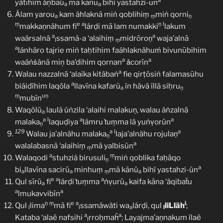
a
yàtīhim áņbãú
mā kānū
bihï yastahzi-ūn
a
a
Álam yarou
kam áhlaknā miṅ qoblihiṃ
miṅ qorni
a
ṃ
ṇ
ṃ
e
a
ṇ
l
makkaṇnähum fi
lárḍi mā lam numakki
lakum
a
a
waársalnā
ssamã-a ‘alaihiṃ
midrōroṇ
waja’alnā
l
ṃ
a
lánhäro tajrie miṅ taḥtihim faáhlaknähuṁ bivunūbihim
a
a
waáṅṡànā miņ ba’dihim qornan
ǎcorīn
a
Walau nazzalnā ‘alaika kitäbaṅ
fie qirṭōsiṅ falamasūhu
a
biáidīhim laqōla
llavīna kafarũ
ín hävã íllā siḥru
a
ṇ
ṃ
uṇ
mubīn
Waqōlū
laulã úṅzila ‘alaihi malakuṇ, walau áṅzalnā
a
a
l
a
a
malaka
laquḍiya
lámru ṫuṃma lā yuṅṿorūn
ṇ
129
a
l
a
Walau ja’alnähu malaka
laja’alnähu rojulaṇ
ṇ
a
walalabasnā ‘alaihiṃ
mā yalbisūn
ṃ
a
ṃ
Walaqodi
stuhziá birusuli
miṅ qoblika faḥāqo
ṇ
a
bi
llavīna sacirū
minhuṃ
mā kānū
bihï yastahzi-ūn
a
a
ṃ
a
e
a
a
Qul sīrū
fi
lárḍi ṫuṃma
ṅṿurū
kaifa kāna ‘äqibaẗu
a
a
a
a
lmukavvibīn
ṇ
ṃ
e
a
i
Qul
lima
mā fi
ssamäwäti wa
lárḍi, qul
liLläh
;
l
l
a
l
a
a
Kataba ‘alaë nafsihi
rroḥmaḧ
; Layajma’aṇnakum ílaë
l