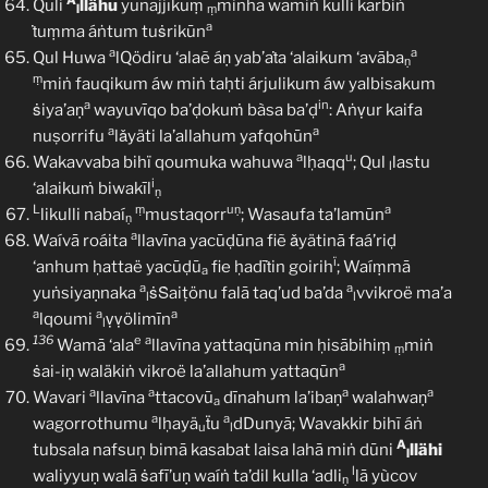
A
Quli
llähu
yunajjīkuṃ
minhā wamiṅ kulli karbiṅ
l
ṃ
a
ṫuṃma áṅtum tuṡrikūn
a
a
Qul Huwa
lQödiru ‘alaẽ áṇ yab’aṫa ‘alaikum ‘avāba
ṇ
ṃ
miṅ fauqikum áw miṅ taḥti árjulikum áw yalbisakum
a
in
ṡiya’aṇ
wayuvīqo ba’ḍokuṁ bàsa ba’ḍ
: Aṅṿur kaifa
a
a
nuṣorrifu
lǎyäti la’allahum yafqohūn
a
u
Wakavvaba bihï qoumuka wahuwa
lḥaqq
; Qul
lastu
l
i
‘alaikuṁ biwakīl
ṇ
L
ṃ
uṇ
a
likulli nabaí
mustaqorr
; Wasaufa ta’lamūn
ṇ
a
Waívā roáita
llavīna yacūḍūna fiẽ ǎyätinā faá’riḍ
ï
‘anhum ḥattaë yacūḍū
fie ḥadīṫin goirih
; Waíṃmā
a
a
a
yuṅsiyaṇnaka
ṡṠaiṭönu falā taq’ud ba’da
vvikroë ma’a
l
l
a
a
a
lqoumi
ṿṿölimīn
l
136
e
a
Wamā ‘ala
llavīna yattaqūna min ḥisābihiṃ
miṅ
ṃ
a
ṡai-iṇ waläkiṅ vikroë la’allahum yattaqūn
a
a
a
a
Wavari
llavīna
ttacovū
dīnahum la’ibaṇ
walahwaṇ
a
a
a
wagorrothumu
lḥayä
ẗu
dDunyā; Wavakkir bihĩ áṅ
u
l
A
tubsala nafsuņ bimā kasabat laisa lahā miṅ dūni
llähi
l
l
waliyyuṇ walā ṡafī’uṇ waíṅ ta’dil kulla ‘adli
lā yùcov
ṇ