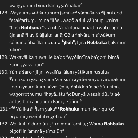
a
waliyyuhuṁ bimā kānū
ya’malūn
a
a
a
Wayauma yaḥṡuruhum jamī’aṇ
yäma’ṡaro
ljiṇni qodi
a
a
stakṫartuṃ
mina
líṅsi, waqōla áuliyãúhuṃ
mina
ṃ
ṃ
a
a
líṅsi
Robbanā
stamta’a ba’ḍunā biba’ḍiṇ wabalagnã
a
a
ájalanā
llaviẽ ájjalta lanā; Qōla
ṇNāru maṫwäkum
l
A
u
cölidīna fīhã íllā mā ṡã-a
llöh
; Íṇna
Robbaka
ḥakīmun
l
uṇ
‘alīm
a
a
Wakavälika nuwallie ba’ḍo
ṿṿölimīna ba’ḍoņ
bimā
l
a
kānū
yaksibūn
a
a
Yäma’ṡaro
ljiṇni wa
líṅsi álam yàtikum rusulu
a
ṇ
ṃ
miṅkum yaquṣṣūna ‘alaikum ǎyätie wayuṅvirūnakum
liqõ-a yaumikum hävā; Qōlū
ṡahidnā ‘alaẽ áṅfusinā,
a
a
a
wagorrothumu
lḥayā
ätu
dDunyā waṡahidū
‘alaẽ
u
l
a
a
áṅfusihim áṇnahum kānū
käfirīn
a
145
ṇ
l
ṇ
r
a
Välika á
lam yaku
Robbuka
muhlika
lquroë
a
biṿulmiṇ waáhluhā göfilūn
ṃ
Walikulliṅ darojätu
miṃmā ‘amilū
; Wamā
Robbuka
ṇ
a
a
bigöfilin ‘aṃmā ya’malūn
a
a
i