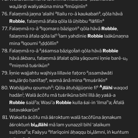
l
a
a
wa
lárḍi waliyakūna mina
lmūqinīn
a
a
a
Falaṃmā jaṇna ‘alaihi
llailu ro-ā kaukabaṅ
, qōla hävā
a
a
Robbie
, falaṃmã áfala qōla lã úḥibbu
lǎfilīn
a
a
Falaṃmā ro-ā
lqomaro bāzigoṅ
qōla hävā
Robbie
,
ṇ
l
falaṃmã áfala qōla laí
lam yahdinie
Robbie
laákūnaṇna
a
a
a
mina
lqoumi
ḍḍõllīn
l
a
Falaṃmā ro-ā
ṡṡamsa bāzigoẗaṅ qōla hävā
Robbie
l
hävã ákbaru, falaṃmã áfalat qōla yäqoumi íṇnie barẽ-u
ṇ
ṃ
a
miṃmā tuṡrikūn
a
Íṇnie wajjahtu wajhiya lillavie faṭoro
ssamäwäti
l
a
a
a
wa
lárḍo ḥanīfaṇ
, wamã ánå mina
lmuṡrikīn
a
ü
e
A
Waḥãjjahu qoumuh
; Qōla átuḥãjjũṇnie fi
llähi
waqod
l
i
hadän
; Walã ácōfu mā tuṡrikūna bihĩ íllã áṇ yaṡã-a
ṇ
n
Robbie
ṡaiá
a; Wasi’a
Robbie
kulla ṡai-in ‘ilma
a; Áfalā
a
tatavakkarūn
Wakaifa ácōfu mã áṡroktum walā tacōfūna áṇnakum
áṡroktuṁ
bi
llähi
mā lam yunazzil bihï ‘alaikum
Al
ṅ
a
sulṭöna
a; Faáyyu
lfarīqoini áḥaqqu bi
lámni, íṅ kuṅtum
a