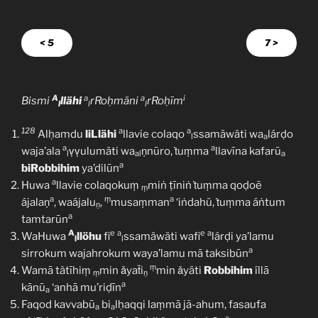
< 5
7 >
A
a
a
i
Bismi
llähi
rRoḥmäni
rRoḥīm
l
l
l
128
a
a
Alḥamdu
liLlähi
llavie colaqo
ssamäwäti wa
lárḍo
l
a
a
a
waja’ala
ṿṿulumäti wa
ṇnūro, ṫuṃma
llavīna kafarū
l
al
a
a
biRobbihim
ya’dilūn
a
Huwa
llavie colaqokuṃ
miṅ ṭīniṅ ṫuṃma qoḍoẽ
ṃ
a
ṃ
a
ájalaṇ
, waájalu
,
musaṃman
‘iṅdahü, ṫuṃma áṅtum
ṇ
a
tamtarūn
A
e
a
e
a
WaHuwa
llöhu
fi
ssamäwäti wafi
lárḍi ya’lamu
l
l
a
sirrokum wajahrokum waya’lamu mā taksibūn
ṃ
Wamā tàtīhiṃ
min ǎyaẗi
min ǎyäti
Robbihim
íllā
ṃ
ṇ
a
kānū
‘anhā mu’riḍīn
a
Faqod kavvabū
bi
lḥaqqi laṃmā jã-ahum, fasaufa
a
a