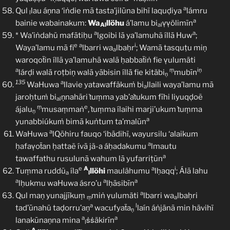
a
Qul
lau áṇna ‘iṅdie mā tasta’jilūna bihï laquḍiya
lámru
l
a
bainie wabainakum:
Wa
llöhu
á’lamu bi
ṿṿölimīn
Al
al
a
a
* Wa’iṅdahü mafātiḥu
lgoibi lā ya’lamuhã íllā Huw
;
e
a
i
Waya’lamu mā fi
lbarri wa
lbaḥr
; Wamā tasquṭu miṇ
a
waroqoẗin íllā ya’lamuhā walā ḥabbaẗiṅ fie ṿulumäti
a
ṃ
iṇ
lárḍi walā roṭbiṇ walā yābisin íllā fie kitäbi
mubīn
ṇ
135
a
WaHuwa
llavie yatawaffäkuṁ bi
llaili waya’lamu mā
a
jaroḥtuṁ bi
ṇnahāri ṫuṃma yab’aṫukum fīhi liyuqḍoẽ
al
ṃ
e
ájalu
musaṃmaṅ
, ṫuṃma ílaihi marji’ukum ṫuṃma
ṇ
a
yunabbiúkuṁ bimā kuṅtum ta’malūn
a
WaHuwa
lQōhiru fauqo ‘ibādihï, wayursilu ‘alaikum
a
ḥafaṿoẗan ḥattaẽ ívā jã-a áḥadakumu
lmautu
a
tawaffathu rusulunā wahum lā yufarriṭūn
e
A
a
i
Ṫuṃma ruddũ
íla
llöhi
maulähumu
lḥaqq
; Álā lahu
a
l
a
a
a
lḥukmu waHuwa ásro’u
lḥāsibīn
a
Qul maṇ yunajjīkuṃ
miṅ ṿulumäti
lbarri wa
lbaḥri
ṃ
a
a
l
tad’ūnahü taḍorru’aṇ
wacufyaẗa
laín áṅjänā min hävihï
ṇ
a
a
lanakūnaṇna mina
ṡṡäkirīn
l