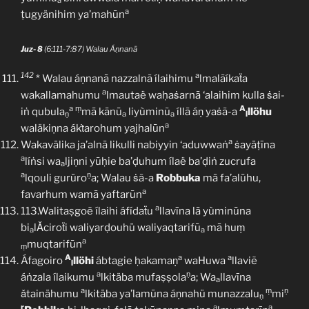
a
a
ṭugyänihim ya’mahūn
Juz- 8
(6:111-7:87) Walau Áṇnanā
142
a
* Walau áṇnanā nazzalnã ílaihimu
lmalãíkaẗa
a
wakallamahumu
lmautaë waḥaṡarnā ‘alaihim kulla ṡai-
a
ṃ
A
iṅ qubula
mā kānū
liyùminũ
íllã áṇ yaṡã-a
llöhu
ṇ
a
a
l
a
waläkiṇna ákṫarohum yajhalūn
a
Wakavälika ja’alnā likulli nabiyyin ‘aduwwaṅ
ṡayäṭīna
a
líṅsi wa
ljiṇni yūḥie ba’ḍuhum ílaë ba’ḍiṅ zucrufa
a
a
ṇ
lqouli gurūro
a; Walau ṡã-a
Robbuka
mā fa’alūhu,
a
favarhum wamā yaftarūn
a
113.Walitaṣgoẽ ílaihi áfídaẗu
llavīna lā yùminūna
bi
lǍciroẗi waliyarḍouhü waliyaqtarifū
mā huṃ
a
a
a
muqtarifūn
ṃ
A
a
a
Áfagoiro
llöhi
ábtagie ḥakamaṇ
waHuwa
llaviẽ
l
a
ṇ
áṅzala ílaikumu
lkitäba mufaṣṣola
a; Wa
llavīna
a
a
ṃ
ṇ
ǎtainähumu
lkitäba ya’lamūna áṇnahü munazzalu
mi
ṇ
r
a
a