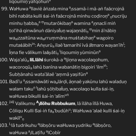
a
liqoumiṇ yafqohūn
a
a
WaHuwa
llaviẽ áṅzala mina
ssamã-i mã-aṅ faácrojnā
l
a
bihï nabāta kulli ṡai-iṅ faácrojnā minhu coḍiroṇ
nucriju
ṇ
a
ṃ
a
a
minhu ḥabba
mutarōkibaṇ
wamina
ṇnacli miṅ
ṇ
l
ṃ
ṭol’ihā qinwānuṅ dāniyaẗuṇ wajaṇnäti
min á’näbiṇ
ṇ
a
wa
zzaitūna wa
rruṃmāna muṡtabihaṇ
wagoiro
al
al
in
ĩ
mutaṡäbih
: Aṅṿurũ
ílaë ṫamarihĩ ívã áṫmaro wayan’ih
;
a
l
a
Íṇna fie välikum laǎyäti
liqoumiṇ yùminūn
ṇ
a
Waja’alū
liLlähi
ṡurokã-a
ljiṇna wacolaqohum,
a
iṅ
wacoroqū
lahü banīna wabanätiņ bigoiri ‘ilm
;
a
a
Subḥänahü wata’älaë ‘aṃmā yaṣifūn
a
Badī’u
ssamäwäti wa
lárḍi, áṇnaë yakūnu lahü waladuṇ
l
a
ṇ
l
walam taku
lahü ṣöḥibaẗuṇ, wacolaqo kulla ṡai-iṇ,
uṅ
waHuwa bikulli ṡai-in ‘alīm
141
A
Valikumu
llöhu
Robbukum
, lã íläha íllā Huwa,
l
u
Cöliqu Kulli Ṡai-iṅ fa
‘budūh
; WaHuwa ‘alaë kulli ṡai-iṇ
a
u
wakīl
ṇ
L
a
a
lā tudrikuhu
lábṣöru waHuwa yudriku
lábṣöro,
a
a
waHuwa
lLaṭīfu
lCobīr
l