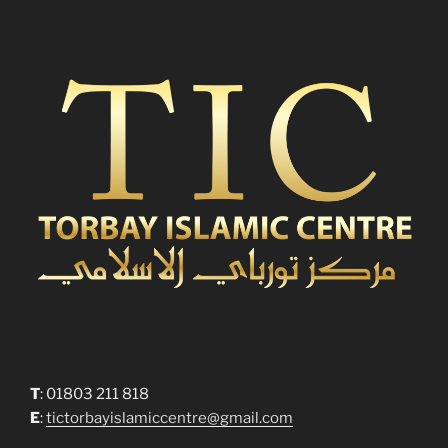
T
: 01803 211 818
E
:
tictorbayislamiccentre@gmail.com