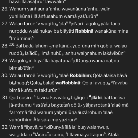
a
a
hävã íllã ásäṭīru
láwwalīn
Wahum yanhauna ‘anhu wayanáuna ‘anhu, waíṇ
a
yuhlikūna íllã áṅfusahum wamā yaṡ’urūn
e
a
Walau taroẽ ív wuqifū
‘ala
ṇNāri faqōlū
yälaitanā
a
l
a
nuroddu walā nukaviba biǎyäti
Robbinā
wanakūna mina
a
a
lmùminīn
131
Bal badā lahuṃ
mā kānū
yucfūna miṅ qoblu, walau
ṃ
a
a
ruddū
la’ādū
limā nuhū
‘anhu waíṇnahum lakävibūn
a
a
a
a
Waqōlũ
ín hiya íllā ḥayātunā
dDunyā wamā naḥnu
a
l
a
bimab’ūṫīn
Walau taroẽ ív wuqifū
‘alaë
Robbihim
; Qōla álaisa hävā
a
i
a
bi
lḥaqq
; Qōlū
balaë
waRobbinā
; Qōla favūqū
l’avāba
a
a
a
a
bimā kuṅtum takfurūn
a
A
Qod cosiro
llavīna kavvabū
bi
liqõ-i
llähi
, ḥattaẽ ívā
a
a
l
a
jã-athumu
ssā’aẗu bagtaẗaṅ qōlū
yäḥasrotanā ‘alaë mā
l
a
farroṭnā fīhā wahum yaḥmilūna áuzārohum ‘alaë
a
ṿuhürihim; Álā sã-a mā yazirūn
a
a
Wamā
lḥayä
ẗu
dDunyã íllā la’ibuṇ walahwuṇ,
u
l
a
l
a
wal
ddāru
lǍciroẗu coiru
lillavīna yattaqūn
; Áfalā
a
l
ṇ