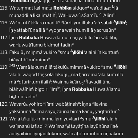
Robbika
bi
lḥaqqi, falā takūnaṇna mina
lmumtarīn
a
a
L
Wataṃmat kalimaẗu
Robbika
ṣidqoṇ
wa’adla
a;
lā
ṇ
ï
a
a
u
mubaddila likalimätih
; WaHuwa
sSamī’u
l’Alīm
l
e
a
A
i
Waíṅ tuṭi’ ákṫaro maṅ fi
lárḍi yuḍillūka ‘aṅ sabīli
lläh
;
l
a
a
Íṇ yattabi’ūna íllā
ṿṿoṇna waín hum íllā yacruṣūn
l
Íṇna
Robbaka
Huwa á’lamu maṇ yaḍillu ‘aṅ sabīlihï,
a
waHuwa á’lamu bi
lmuhtadīn
a
a
A
Fakulū
miṃmā vukiro
smu
llöhi
‘alaihi íṅ kuṅtuṁ
a
l
a
biǎyätihï mùminīn
143
a
A
Wamā lakum állā tàkulū
miṃmā vukiro
smu
llöhi
a
l
‘alaihi waqod faṣṣola lakuṃ
mā ḥarroma ‘alaikum íllā
ṃ
a
i
a
l
mā
ḍṭurirtum ílaih
: Waíṇna kaṫīro
layuḍillūna
ṇ
in
biáhwãíhiṁ bigoiri ‘ilm
; Íṇna
Robbaka
Huwa á’lamu
a
bi
lmu’tadīn
a
a
u
a
Wavarū
ṿöhiro
líṫmi wabāṭinah
; Íṇna
llavīna
a
a
a
yaksibūna
líṫma sayujzauna bimā kānū
yaqtarifūn
a
a
A
Walā tàkulū
miṃmā lam yuvkari
smu
llöhi
‘alaihi
a
l
uṇ
a
waíṇnahü lafisq
: Waíṇna
ṡṡayäṭīna layūḥūna ílaẽ
l
áuliyãíhim liyujädilūkum, waín áṭo’tumūhum íṇnakum