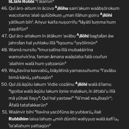
a
a
liLlähi
Robbi
l’älamīn
A
Qul áro-aitum ín ácova
llöhu
sam’akum waábṣörokum
l
A
wacotama ‘alaë qulūbikuṃ
man ílähun goiru
llöhi
ṃ
l
i
a
yàtīkuṁ bih
: Aṅṿur kaifa nuṣorrifu
lǎyäti ṫuṃma hum
a
yaṣdifūn
A
Qul áro-aitakum ín átäkum ‘avābu
llöhi
bagtaẗan áw
l
a
a
a
jahroẗan hal yuhlaku íllā
lqoumu
ṿṿölimūn
l
a
Wamā nursilu
lmursalīna íllā mubaṡṡirīna
wamuṅvirīna, faman ǎmana waáṣlaḥa falā coufun
a
‘alaihim walā hum yaḥzanūn
a
Wa
llavīna kavvabū
biǎyätinā yamassuhumu
l’avābu
a
a
a
bimā kānū
yafsuqūn
a
A
Qul
lã áqūlu lakum ‘iṅdie cozãínu
llöhi
walã á’lamu
l
l
a
lgoiba walã áqūlu lakum íṇnie malakun, ín áttabi’u íllā
a
e
a
u
mā yūḥaẽ ílayy
; Qul hal yastawi
lá’maë wa
lbaṣīr
;
a
a
Áfalā tatafakkarūn
a
Waáṅvir bihi
llavīna yacōfūna áṇ yuḥṡarũ
ílaë
a
Robbihim
laisa lahuṃ
miṅ dūnihï waliyyuṇ walā ṡafī’u
ṃ
ṇ
l
a
la’allahum yattaqūn