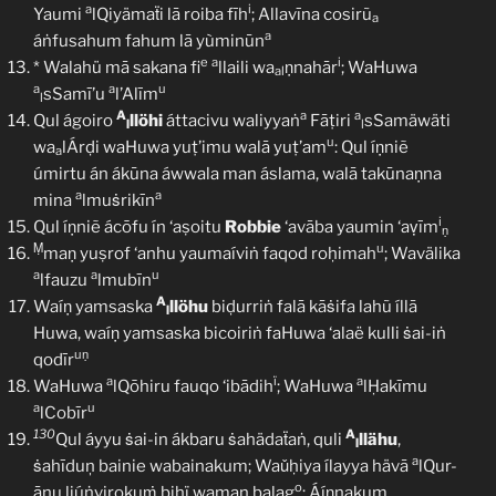
a
i
Yaumi
lQiyämaẗi lā roiba fīh
; Allavīna cosirũ
a
a
áṅfusahum fahum lā yùminūn
e
a
i
* Walahü mā sakana fi
llaili wa
ṇnahār
; WaHuwa
al
a
a
u
sSamī’u
l’Alīm
l
A
a
a
Qul ágoiro
llöhi
áttacivu waliyyaṅ
Fāṭiri
sSamäwäti
l
l
u
wa
lÁrḍi waHuwa yuṭ’imu walā yuṭ’am
: Qul íṇniẽ
a
úmirtu án ákūna áwwala man áslama, walā takūnaṇna
a
a
mina
lmuṡrikīn
i
Qul íṇniẽ ácōfu ín ‘aṣoitu
Robbie
‘avāba yaumin ‘aṿīm
ṇ
Ṃ
u
maṇ yuṣrof ‘anhu yaumaíviṅ faqod roḥimah
; Wavälika
a
a
u
lfauzu
lmubīn
A
Waíṇ yamsaska
llöhu
biḍurriṅ falā kāṡifa lahũ íllā
l
Huwa, waíṇ yamsaska bicoiriṅ faHuwa ‘alaë kulli ṡai-iṅ
uṇ
qodīr
a
ï
a
WaHuwa
lQōhiru fauqo ‘ibādih
; WaHuwa
lḤakīmu
a
u
lCobīr
130
A
Qul áyyu ṡai-in ákbaru ṡahädaẗaṅ, quli
llähu
,
l
a
ṡahīduņ bainie wabainakum; Waǔḥiya ílayya hävā
lQur-
o
ānu liúṅvirokuṁ bihï wamaņ balag
; Áíṇnakum