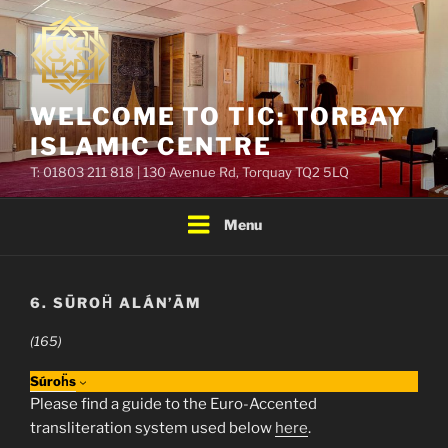
Skip
to
content
WELCOME TO TIC: TORBAY
ISLAMIC CENTRE
T: 01803 211 818 | 130 Avenue Rd, Torquay TQ2 5LQ
Menu
6. SŪROḦ ALÁN’ĀM
(165)
Súroḧs
Please find a guide to the Euro-Accented
transliteration system used below
here
.