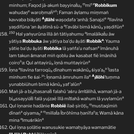
ṃ
ṇ
r
minhum; Faqod jã-akuṁ bayyinaẗu
mi
Robbikum
ṇ
e
uṅ
wahudaṇ
waroḥmaḧ
; Faman áṿlamu miṃmaṅ
A
e
a
kavvaba biǎyäti
llähi
waṣodafa ‘anhā: Sanajzi
llavīna
l
a
a
yaṣdifūna ‘an ǎyätinā sũ-a
l’avābi bimā kānū
yaṣdifūn
a
150
a
Hal yaṅṿurūna íllã áṅ tàtiyahumu
lmalãíkaẗu áw
a
yàtiya
Robbuka
áw yàtiya ba’ḍu ǎyäti
Robbik
: Yauma
a
yàtie ba’ḍu ǎyäti
Robbika
lā yaṅfa’u nafsan
ǐmänuhā
lam takun ǎmanat miṅ qoblu áw kasabat fiẽ ǐmänihā
ṅ
a
coiro
a: Qul aṅtaṿirũ
íṇnā muṅtaṿirūn
a
a
a
l
Íṇna
llavīna farroqū
dīnahum wakānū
ṡiya’a
lasta
a
a
ṇ
in
e
A
minhum fie ṡai-
; Íṇnamã ámruhum íla
llöhi
ṫuṃma
l
a
yunabbiúhuṁ bimā kānū
yaf’alūn
a
Maṅ jã-a bi
lḥasanaẗi falahü ‘aṡru ámṫālihā, wamaṅ jã-a
a
a
bi
ssayyiáẗi falā yujzaẽ íllā miṫlahā wahum lā yuṿlamūn
al
ṃ
Qul íṇnanie hadänie
Robbiẽ
ílaë ṣiröṭi
mustaqīmiṅ
ṇ
a
a
ṃ
ṇ
dīnaṅ
qiyama
millaẗa Íbröhīma ḥanīfa
a; Wamā kāna
ṇ
a
a
mina
lmuṡrikīn
Qul íṇna ṣolātie wanusukie wamaḥyāya wamamātie
a
a