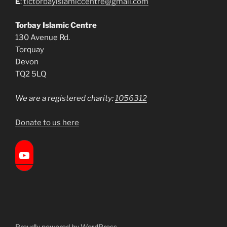
E
:
tictorbayislamiccentre@gmail.com
Torbay Islamic Centre
130 Avenue Rd.
Torquay
Devon
TQ2 5LQ
We are a registered charity:
1056312
Donate to us here
Torbay Islamic Centre
Proudly powered by WordPress