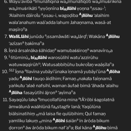
a
Wayu’aviba
lmunäfiqīna wa
lmunäfiqöti wa
lmuṡrikīna
a
a
a
a
i
wa
lmuṡrikäti
ṿṿõṇnīna
bi
llähi
ṿoṇna
ssau-
;
a
l
Al
l
a
A
‘Alaihim dãíroẗu
ssau-i, wagoḍiba
llöhu
‘alaihim
l
l
wala’anahum waá’adda lahum Jahaṇnama, wasã-at
ṇ
maṣīro
a
a
i
A
WaliLlähi
junūdu
ssamäwäti wa
lárḍ
; Wakāna
llöhu
l
a
l
a
n
‘azīzan
ḥakīma
a
a
a
Íṇnã ársalnäka ṡähidaṇ
wamubaṡṡiroṇ
wanavīro
a
ṇ
L
litùminū
bi
llähi
warosūlihï watu’azzirūhu
a
Al
u
n
watuwaqqirūh
; Watusabbiḥūhu bukroẗaṇ waáṣīla
a
512
a
A
Íṇna
llavīna yubāyi’ūnaka íṇnamā yubāyi’ūna
llöha
l
A
yadu
llöhi
fauqo áidīhim; Famaṇ
nakaṫa faíṇnamā
l
ṇ
yaṅkuṫu ‘alaë nafsihï, waman áufaë bimā ‘ähada ‘alaihu
A
a
ṅ
llöha
fasayùtīhi ájron
‘aṿīma
a
l
a
a
Sayaqūlu laka
lmucollafūna mina
lÁ’rōbi ṡagolatnã
ámwälunā waáhlūnā fa
stagfir lanā; Yaqūlūna
a
biálsinatihiṃ
mā laisa fie qulūbihim; Qul famaṇ
ṃ
A
a
yamliku lakuṃ
mina
llöhi
ṡaián
ín áröda bikum
ṃ
l
a
ņ
A
ḍorron
áw áröda bikum naf’a
a; Bal kāna
llöhu
bimā
l