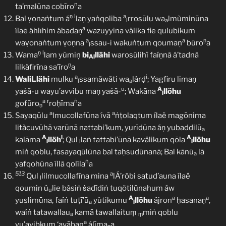
ņ
ta’malūna cobīro
a
ṇ
l
a
Bal ṿonaṅtum á
laṇ yaṅqoliba
rrosūlu wa
lmùminūna
l
a
a
ílaẽ áhlīhim ábadaṇ
wazuyyina välika fie qulūbikum
a
a
ṇ
waṿonaṅtum ṿoṇna
ssau-i wakuṅtum qoumaņ
būro
a
l
ṇ
l
Wama
lam yùmiņ
bi
llähi
warosūlihï faíṇnã á’tadnā
Al
ṇ
lilkäfirīna sa’īro
a
a
i
WaliLlähi
mulku
ssamäwäti wa
lárḍ
; Yagfiru limaṇ
l
a
u
A
yaṡã-u wayu’avvibu maṇ yaṡã-
; Wakāna
llöhu
l
a
r
ṅ
gofūro
roḥīma
a
ṇ
a
a
Sayaqūlu
lmucollafūna ívā
ṅṭolaqtum ílaë magōnima
litàcuvūhā varūnā nattabi’kum, yurīdūna áṇ yubaddilū
a
A
i
A
kalāma
llöh
; Qul
laṅ tattabi’ūnā kavälikum qōla
llöhu
l
l
l
miṅ qoblu, fasayaqūlūna bal taḥsudūnanā; Bal kānū
lā
a
ṅ
yafqohūna íllā qolīla
a
513
a
Qul
lilmucollafīna mina
lÁ’rōbi satud’auna ílaë
l
qoumin ú
lie bàsiṅ ṡadīdiṅ tuqötilūnahum áw
u
A
a
a
yuslimūna, faíṅ tuṭī’ū
yùtikumu
llöhu
ájron
ḥasanaṇ
,
a
l
waíṅ tatawallau
kamā tawallaituṃ
miṅ qoblu
a
ṃ
a
yu’avibkum ‘avāban
álīma
a