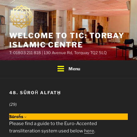
Skip
to
content
WELCOME TO TIC: TORBAY
ISLAMIC CENTRE
T: 01803 211 818 | 130 Avenue Rd, Torquay TQ2 5LQ
Menu
48. SŪROḦ ALFATḤ
(29)
Súroḧs
Please find a guide to the Euro-Accented
transliteration system used below
here
.