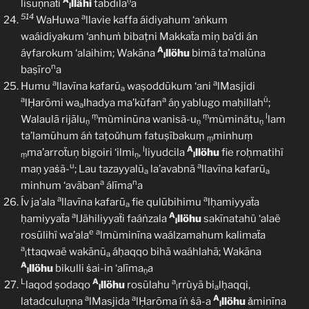
A
ṇ
lisuṇnaẗi
llähi
tabdīla
a
l
514
a
WaHuwa
llavie kaffa áidiyahum ‘aṅkum
waáidiyakum ‘anhuṁ bibaṭni Makkaẗa miņ ba’di án
A
áṿfarokum ‘alaihim; Wakāna
llöhu
bimā ta’malūna
l
n
baṣīro
a
a
a
Humu
llavīna kafarū
waṣoddūkum ‘ani
lMasjidi
a
a
a
ü
lḤarōmi wa
lhadya ma’kūfan
áṇ yablugo maḥillah
;
a
ṃ
ṃ
l
Walaulā rijālu
mùminūna wanisã-u
mùminätu
lam
ṇ
ṇ
ṇ
ta’lamūhum áṅ taṭoǔhum fatuṣībakuṃ
minhuṃ
ṃ
l
A
ma’arroẗuņ bigoiri ‘ilmi
,
liyudcila
llöhu
fie roḥmatihï
ṃ
ṇ
l
u
a
maṇ yaṡã-
; Lau tazayyalū
la’avabnā
llavīna kafarū
a
a
a
n
minhum ‘avāban
álīma
a
a
a
Ív ja’ala
llavīna kafarū
fie qulūbihimu
lḥamiyyaẗa
a
a
A
ḥamiyyaẗa
lJähiliyyaẗi faáṅzala
llöhu
sakīnatahü ‘alaë
l
e
a
rosūlihï wa’ala
lmùminīna waálzamahum kalimaẗa
a
ttaqwaë wakānũ
áḥaqqo bihā waáhlahā; Wakāna
l
a
A
llöhu
bikulli ṡai-in ‘alīma
a
l
ṇ
L
A
a
laqod ṣodaqo
llöhu
rosūlahu
rrùyā bi
lḥaqqi,
l
l
a
a
a
A
latadculuṇna
lMasjida
lḤarōma íṅ ṡã-a
llöhu
ǎminīna
l