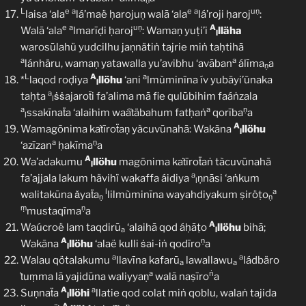
ṇ
L
e
a
e
a
uṇ
laisa ‘ala
lá’maë ḥarojuṇ walā ‘ala
lá’roji ḥaroj
:
e
a
uṇ
A
Walā ‘ala
lmarīḍi ḥaroj
: Wamaṇ yuṭi’i
lläha
l
warosūlahü yudcilhu jaṇnätiṅ tajrie miṅ taḥtihā
a
a
lánhäru, wamaṇ yatawalla yu’avibhu ‘avāban
álīma
a
ṇ
L
A
a
*
laqod roḍiya
llöhu
‘ani
lmùminīna ív yubāyi’ūnaka
l
a
taḥta
ṡṡajaroẗi fa’alima mā fie qulūbihim faáṅzala
l
a
a
ṇ
ssakīnaẗa ‘alaihim waáṫäbahum fatḥaṅ
qorība
a
l
A
Wamagōnima kaṫīroẗaṇ yàcuvūnahā: Wakāna
llöhu
l
a
ṇ
‘azīzan
ḥakīma
a
A
Wa’adakumu
llöhu
magōnima kaṫīroẗaṅ tàcuvūnahā
l
a
fa’ajjala lakum hävihï wakaffa áidiya
ṇnāsi ‘aṅkum
l
l
a
walitakūna ǎyaẗa
lilmùminīna wayahdiyakum ṣiröṭo
ṇ
ṇ
ṃ
ṇ
mustaqīma
a
A
Waúcroë lam taqdirū
‘alaihā qod áḥāṭo
llöhu
bihā;
a
l
A
ṇ
Wakāna
llöhu
‘alaë kulli ṡai-iṅ qodīro
a
l
a
a
Walau qötalakumu
llavīna kafarū
lawallawu
ládbäro
a
a
a
ṅ
ṫuṃma lā yajidūna waliyyaṇ
walā naṣīro
a
A
a
Suṇnaẗa
llöhi
llatie qod colat miṅ qoblu, walaṅ tajida
l