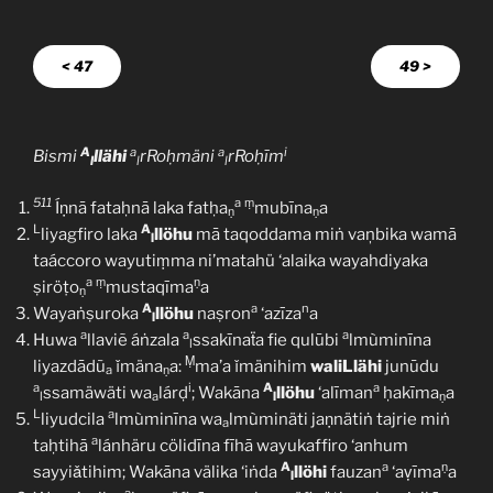
< 47
49 >
A
a
a
i
Bismi
llähi
rRoḥmäni
rRoḥīm
l
l
l
511
a
ṃ
Íṇnā fataḥnā laka fatḥa
mubīna
a
ṇ
ṇ
L
A
liyagfiro laka
llöhu
mā taqoddama miṅ vaņbika wamā
l
taáccoro wayutiṃma ni’matahü ‘alaika wayahdiyaka
a
ṃ
ṇ
ṣiröṭo
mustaqīma
a
ṇ
A
a
n
Wayaṅṣuroka
llöhu
naṣron
‘azīza
a
l
a
a
a
Huwa
llaviẽ áṅzala
ssakīnaẗa fie qulūbi
lmùminīna
l
Ṃ
liyazdādũ
ǐmäna
a:
ma’a ǐmänihim
waliLlähi
junūdu
a
ṇ
a
i
A
a
ssamäwäti wa
lárḍ
; Wakāna
llöhu
‘alīman
ḥakīma
a
l
a
l
ṇ
L
a
liyudcila
lmùminīna wa
lmùminäti jaṇnätiṅ tajrie miṅ
a
a
taḥtihā
lánhäru cölidīna fīhā wayukaffiro ‘anhum
A
a
ṇ
sayyiǎtihim; Wakāna välika ‘iṅda
llöhi
fauzan
‘aṿīma
a
l