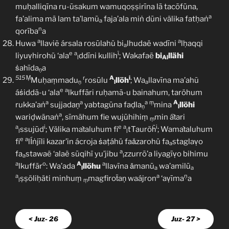
muḥalliqīna ru-ūsakum wamuqoṣṣirīna lā tacōfūna,
a
fa’alima mā lam ta’lamū
faja’ala miṅ dūni välika fatḥaṅ
a
n
qorība
a
a
a
Huwa
llaviẽ ársala rosūlahü bi
lhudaë wadīni
lḥaqqi
a
e
a
ï
liyuṿhirohü ‘ala
ddīni kullih
; Wakafaë
bi
llähi
l
Al
ṡahīda
a
ṇ
515
Ṃ
r
A
i
Muḥaṃmadu
rosūlu
llöh
; Wa
llavīna ma’ahũ
ṇ
l
a
e
a
áṡiddã-u ‘ala
lkuffāri ruḥamã-u bainahum, taröhum
a
a
a
ṃ
A
rukka’aṅ
sujjadaṇ
yabtagūna faḍla
mina
llöhi
ṇ
l
a
wariḍwänaṅ
, sīmähum fie wujūhihiṃ
min áṫari
ṃ
a
i
e
a
i
ssujūd
; Välika maṫaluhum fi
tTauröḧ
; Wamaṫaluhum
l
l
e
a
fi
lÍṅjīli kazar’in ácroja ṡaṭáhü faǎzarohü fa
staglaṿo
a
a
fa
stawaë ‘alaë sūqihï yu’jibu
zzurrō’a liyagīṿo bihimu
a
l
a
o
A
a
lkuffār
: Wa’ada
llöhu
llavīna ǎmanū
wa’amilū
l
a
a
a
a
ņ
ṣṣöliḥäti minhuṃ
magfiroẗaṇ waájron
‘aṿīma
a
l
ṃ
< Juz- 26
Juz- 27 >