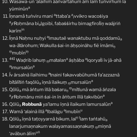
Wasawã-un ‘alaihim ááṅvartahum ám lam tuṅvirhum lā
a
yùminūn
a
a
Íṇnamā tuṅviru mani
ttaba’a
vvikro wacoṡiya
l
a
rRoḥmäna bi
lgoibi, fabaṡṡirhu bimagfiroẗiṇ waájriṅ
l
a
in
karīm
a
Íṇnā Naḥnu nuḥyi
lmautaë wanaktubu mā qoddamū
a
wa-āṫärohum; Wakulla ṡai-in áḥṣoinähu fiẽ ímāmi
ṇ
ṃ
iṇ
mubīn
441
a
a
Waḍrib lahuṃ
maṫalan
áṣḥäba
lqoryaẗi ív jã-ahā
ṃ
a
a
lmursalūn
a
Ív ársalnã ílaihimu
ṫnaini fakavvabūhumā fa’azzaznā
a
biṫāliṫiṅ faqōlũ
íṇnã ílaikuṃ
mursalūn
a
ṃ
ṃ
Qōlū
mã áṅtum íllā baṡaru
miṫlunā wamã áṅzala
a
ṇ
a
a
rRoḥmänu miṅ ṡai-in ín áṅtum íllā takvibūn
l
a
Qōlū
Robbunā
ya’lamu íṇnã ílaikum lamursalūn
a
a
a
u
Wamā ‘alainã íllā
lbalägu
lmubīn
ṇ
l
Qōlũ
íṇnā taṭoyyarnā bikum, laí
lam taṅtahū
a
a
lanarjumaṇnakum walayamassaṇnakuṃ
miṇnā
ṃ
uṅ
‘avābun álīm