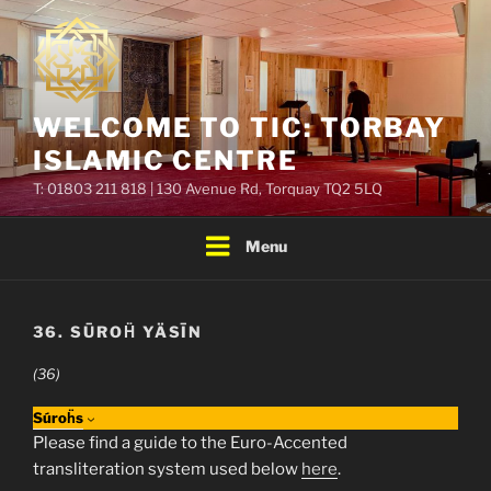
Skip
to
content
WELCOME TO TIC: TORBAY
ISLAMIC CENTRE
T: 01803 211 818 | 130 Avenue Rd, Torquay TQ2 5LQ
Menu
36. SŪROḦ YÄSĪN
(36)
Súroḧs
Please find a guide to the Euro-Accented
transliteration system used below
here
.