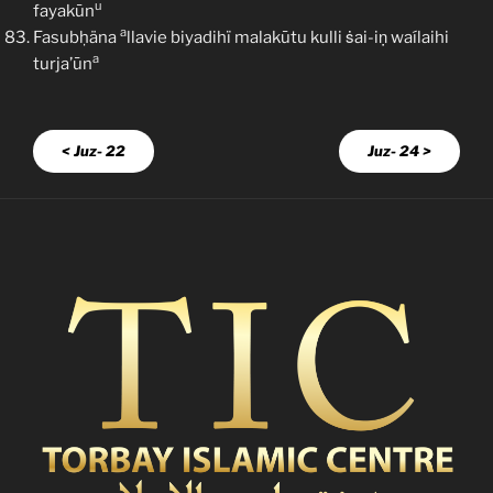
u
fayakūn
a
Fasubḥäna
llavie biyadihï malakūtu kulli ṡai-iṇ waílaihi
a
turja’ūn
< Juz- 22
Juz- 24 >