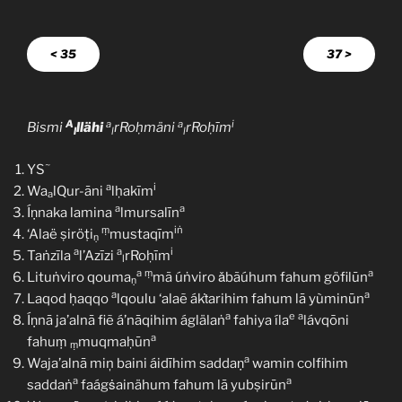
< 35
37 >
A
a
a
i
Bismi
llähi
rRoḥmäni
rRoḥīm
l
l
l
~
YS
a
i
Wa
lQur-āni
lḥakīm
a
a
a
Íṇnaka lamina
lmursalīn
ṃ
iṅ
‘Alaë ṣiröṭi
mustaqīm
ṇ
a
a
i
Taṅzīla
l’Azīzi
rRoḥīm
l
a
ṃ
a
Lituṅviro qouma
mã úṅviro ǎbãúhum fahum göfilūn
ṇ
a
a
Laqod ḥaqqo
lqoulu ‘alaẽ ákṫarihim fahum lā yùminūn
a
e
a
Íṇnā ja’alnā fiẽ á’nāqihim áglälaṅ
fahiya íla
lávqōni
a
fahuṃ
muqmaḥūn
ṃ
a
Waja’alnā miņ baini áidīhim saddaṇ
wamin colfihim
a
a
saddaṅ
faágṡainähum fahum lā yubṣirūn