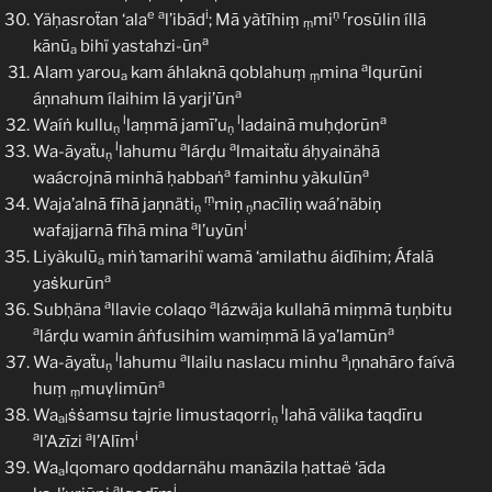
e
a
i
ṇ
r
Yäḥasroẗan ‘ala
l’ibād
; Mā yàtīhiṃ
mi
rosūlin íllā
ṃ
a
kānū
bihï yastahzi-ūn
a
a
Alam yarou
kam áhlaknā qoblahuṃ
mina
lqurūni
a
ṃ
a
áṇnahum ílaihim lā yarji’ūn
l
l
a
Waíṅ kullu
laṃmā jamī’u
ladainā muḥḍorūn
ṇ
ṇ
l
a
a
Wa-āyaẗu
lahumu
lárḍu
lmaitaẗu áḥyainähā
ṇ
a
a
waácrojnā minhā ḥabbaṅ
faminhu yàkulūn
ṃ
Waja’alnā fīhā jaṇnäti
miṇ
nacīliṇ waá’näbiṇ
ṇ
ṇ
a
i
wafajjarnā fīhā mina
l’uyūn
Liyàkulū
miṅ ṫamarihï wamā ‘amilathu áidīhim; Áfalā
a
a
yaṡkurūn
a
a
Subḥäna
llavie colaqo
lázwäja kullahā miṃmā tuņbitu
a
a
lárḍu wamin áṅfusihim wamiṃmā lā ya’lamūn
l
a
a
Wa-āyaẗu
lahumu
llailu naslacu minhu
ṇnahāro faívā
ṇ
l
a
huṃ
muṿlimūn
ṃ
l
Wa
ṡṡamsu tajrie limustaqorri
lahā välika taqdīru
al
ṇ
a
a
i
l’Azīzi
l’Alīm
Wa
lqomaro qoddarnähu manāzila ḥattaë ‘āda
a
a
i