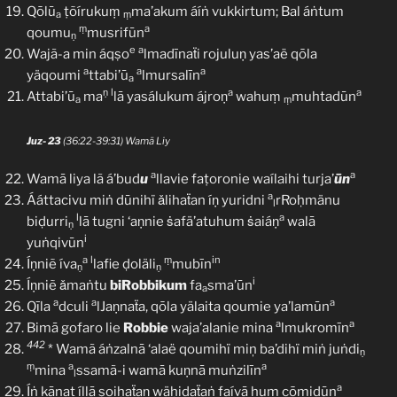
Qōlū
ṭõírukuṃ
ma’akum áíṅ vukkirtum; Bal áṅtum
a
ṃ
ṃ
a
qoumu
musrifūn
ṇ
e
a
Wajã-a min áqṣo
lmadīnaẗi rojuluṇ yas’aë qōla
a
a
a
yäqoumi
ttabi’ū
lmursalīn
a
ṇ
l
a
a
Attabi’ū
ma
lā yasálukum ájroṇ
wahuṃ
muhtadūn
a
ṃ
Juz- 23
(36:22-39:31) Wamā Liy
a
a
Wamā liya lã á’bud
u
llavie faṭoronie waílaihi turja’
ūn
a
Ááttacivu miṅ dūnihï ǎlihaẗan íṇ yuridni
rRoḥmänu
l
l
a
biḍurri
lā tugni ‘aṇnie ṡafä’atuhum ṡaiáṇ
walā
ṇ
i
yuṅqivūn
a
l
ṃ
in
Íṇniẽ íva
lafie ḍoläli
mubīn
ṇ
ṇ
i
Íṇniẽ ǎmaṅtu
biRobbikum
fa
sma’ūn
a
a
a
a
Qīla
dculi
lJaṇnaẗa, qōla yälaita qoumie ya’lamūn
a
a
Bimā gofaro lie
Robbie
waja’alanie mina
lmukromīn
442
* Wamã áṅzalnā ‘alaë qoumihï miņ ba’dihï miṅ juṅdi
ṇ
ṃ
a
a
mina
ssamã-i wamā kuṇnā muṅzilīn
l
a
Íṅ kānat íllā ṣoiḥaẗaṇ wäḥidaẗaṅ faívā hum cōmidūn