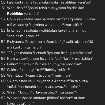
a
Falā yastaṭī’ūna tauṣiyaẗaṇ walã ílaẽ áhlihim yarji’ūn
e
a
a
Wanufico fi
ṣṣūri faívā huṃ
mina
lájdāṫi ílaë
l
ṃ
a
Robbihim
yaṅsilūn
ṇ
ṃ
Qōlū
yäwailanā maņ ba’aṫanā mi
marqodinā …: Hävā
a
a
a
a
mā wa’ada
rRoḥmänu waṣodaqo
lmursalūn
l
Íṅ kānat íllā ṣoiḥaẗaṇ wäḥidaẗaṅ faívā hum jamī’u
ṇ
l
a
ladainā muḥḍorūn
a
Fa
lyauma lā tuṿlamu nafsuṅ ṡaiáṇ
walā tujzauna íllā
a
a
mā kuṅtum ta’malūn
444
a
a
a
Íṇna áṣḥäba
lJaṇnaẗi
lyauma fie ṡuguliṅ fäkihūn
e
a
a
Hum waázwäjuhum fie ṿilälin ‘ala
lárõíki muttakiǔn
a
Lahum fīhā fäkihaẗuṇ walahuṃ
mā yadda’ūn
ṃ
a
ṃ
ṇ
r
r
iṇ
Salämuṅ qoula
mi
Robbi
roḥīm
ṇ
ṇ
a
a
a
Wamtäzū
lyauma áyyuhā
lmujrimūn
a
ṇ
l
* Álam á’had ílaikum yäbaniẽ Ǎdama á
lā ta’budū
a
a
ṃ
uṇ
ṡṠaiṭöna, íṇnahü lakum ‘aduwwu
mubīn
l
ṇ
a
ie
ṃ
uṇ
Waáni
‘budūn
; Hävā ṣiröṭu
mustaqīm
ṇ
a
a
Walaqod áḍolla miṅkum jibillaṅ
kaṫīron
, áfalam
a
takūnū
ta’qilūn
a