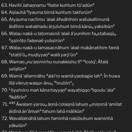
a
a
Havihï Jahaṇnamu
llatie kuṅtum tū’adūn
a
a
Aṣlauhā
lyauma bimā kuṅtum takfurūn
Alyauma nactimu ‘alaẽ áfwähihim watukallimunã
a
áidīhim wataṡhadu árjuluhuṁ bimā kānū
yaksibūn
a
Walau naṡã-u laṭomasnā ‘alaẽ á’yunihim fa
stabaqū
a
a
a
a
ṣṣiröṭo faáṇnaë yubṣirūn
l
Walau naṡã-u lamasacnähum ‘alaë makānatihim famā
a
a
a
staṭö’ū
muḍiyyaṇ
walā yarji’ūn
a
e
a
i
Wamaṇ
nu’aṃmirhu nunakkishu fi
lcolq
; Áfalā
ṇ
a
ya’qilūn
a
ũ
Wamā ‘allamnähu
ṡṡi’ro wamā yaņbagie lah
; Ín huwa
l
ṃ
u
íllā vikruṇ waqur-ānu
mubīn
ṇ
ṇ
L
a
a
e
liyuṅviro maṅ kāna ḥayyaṇ
wayaḥiqqo
lqoulu ‘ala
a
a
lkäfirīn
445
Áwalam yarou
áṇnā colaqnā lahuṃ
miṃmā ‘amilat
a
ṃ
a
a
áidīnã án’ämaṅ
fahum lahā mālikūn
Wavallalnähā lahum faminhā rokūbuhum waminhā
a
yàkulūn
u
a