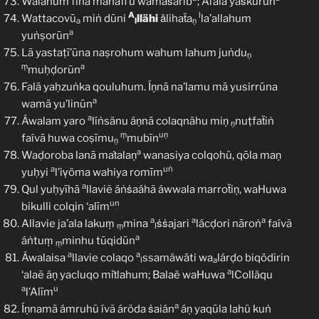
Walahum fīhā manäfi’u wamaṡārib
; Áfalā yaṡkurūn
A
l
Wattacovū
miṅ dūni
llähi
ǎlihaẗa
la’allahum
a
l
ṇ
a
yuṅṣorūn
Lā yastaṭī’ūna naṣrohum wahum lahum juṅdu
ṇ
ṃ
a
muḥḍorūn
Falā yaḥzuṅka qouluhum. Íṇnā na’lamu mā yusirrūna
a
wamā yu’linūn
a
Áwalam yaro
líṅsänu áṇnā colaqnähu miṇ
nuṭfaẗiṅ
ṇ
ṃ
uṇ
faívā huwa coṣīmu
mubīn
ṇ
a
Waḍoroba lanā maṫalaṇ
wanasiya colqohü, qōla maṇ
a
uṅ
yuḥyi
l’iṿöma wahiya romīm
a
Qul yuḥyīhā
llaviẽ áṅṡaáhã áwwala marroẗiṇ, waHuwa
un
bikulli colqin ‘alīm
a
a
a
Allavie ja’ala lakuṃ
mina
ṡṡajari
lácḍori nāroṅ
faívã
ṃ
l
a
áṅtuṃ
minhu tūqidūn
ṃ
a
a
Áwalaisa
llavie colaqo
ssamäwäti wa
lárḍo biqödirin
l
a
a
‘alaẽ áṇ yacluqo miṫlahum; Balaë waHuwa
lColläqu
a
u
l’Alīm
a
Íṇnamã ámruhũ ívã áröda ṡaián
áṇ yaqūla lahü kuṅ