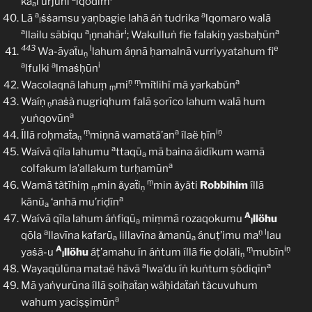
ka
l’urjūni
lqodīm
a
a
a
Lā
ṡṡamsu yaņbagie lahã áṅ tudrika
lqomaro walā
l
a
a
i
a
llailu sābiqu
ṇnahār
; Wakulluṅ fie falakiṇ yasbaḥūn
l
443
l
e
Wa-āyaẗu
lahum áṇnā ḥamalnā vurriyyatahum fi
ṇ
a
a
i
lfulki
lmaṡḥūn
ṇ
ṃ
a
Wacolaqnā lahuṃ
mi
miṫlihï mā yarkabūn
ṃ
Waíṇ
naṡà nugriqhum falā ṣorīco lahum walā hum
ṇ
a
yuṅqovūn
ṃ
a
iṇ
Íllā roḥmaẗa
miṇnā wamatä’an
ílaë ḥīn
ṇ
a
Waívā qīla lahumu
ttaqū
mā baina áidīkum wamā
a
a
colfakum la’allakum turḥamūn
ṃ
Wamā tàtīhiṃ
min ǎyaẗi
min ǎyäti
Robbihim
íllā
ṃ
ṇ
a
kānū
‘anhā mu’riḍīn
a
A
Waívā qīla lahum áṅfiqū
miṃmā rozaqokumu
llöhu
a
l
a
ṇ
l
qōla
llavīna kafarū
lillavīna ǎmanũ
ánuṭ’imu ma
lau
a
a
A
ṃ
iṇ
yaṡã-u
llöhu
áṭ’amahu ín áṅtum íllā fie ḍoläli
mubīn
l
ṇ
a
a
Wayaqūlūna mataë hävā
lwa’du íṅ kuṅtum ṣödiqīn
Mā yaṅṿurūna íllā ṣoiḥaẗaṇ wäḥidaẗaṅ tàcuvuhum
a
wahum yaciṣṣimūn