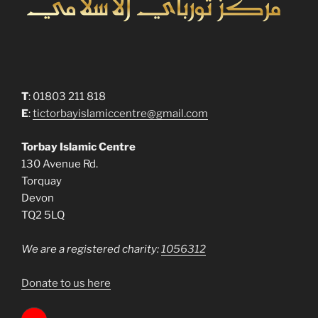
T
: 01803 211 818
E
:
tictorbayislamiccentre@gmail.com
Torbay Islamic Centre
130 Avenue Rd.
Torquay
Devon
TQ2 5LQ
We are a registered charity:
1056312
Donate to us here