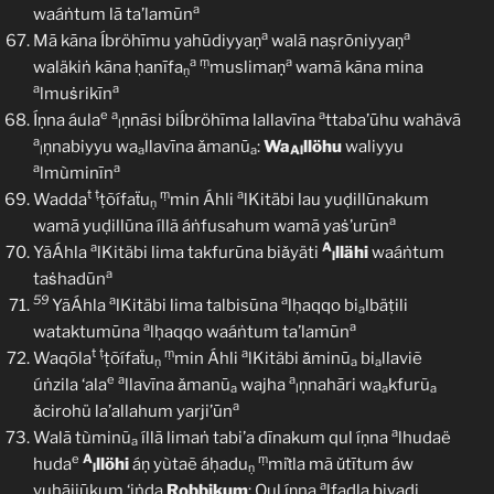
a
waáṅtum lā ta’lamūn
a
a
Mā kāna Íbröhīmu yahūdiyyaṇ
walā naṣrōniyyaṇ
a
ṃ
a
waläkiṅ kāna ḥanīfa
muslimaṇ
wamā kāna mina
ṇ
a
a
lmuṡrikīn
e
a
a
Íṇna áula
ṇnāsi biÍbröhīma lallavīna
ttaba’ūhu wahävā
l
a
ṇnabiyyu wa
llavīna ǎmanū
:
Wa
llöhu
waliyyu
l
a
a
Al
a
a
lmùminīn
t
ṭ
ṃ
a
Wadda
ṭõífaẗu
min Áhli
lKitäbi lau yuḍillūnakum
ṇ
a
wamā yuḍillūna íllã áṅfusahum wamā yaṡ’urūn
a
A
YãÁhla
lKitäbi lima takfurūna biǎyäti
llähi
waáṅtum
l
a
taṡhadūn
59
a
a
YãÁhla
lKitäbi lima talbisūna
lḥaqqo bi
lbäṭili
a
a
a
wataktumūna
lḥaqqo waáṅtum ta’lamūn
t
ṭ
ṃ
a
Waqōla
ṭõífaẗu
min Áhli
lKitäbi ǎminū
bi
llaviẽ
ṇ
a
a
e
a
a
úṅzila ‘ala
llavīna ǎmanū
wajha
ṇnahāri wa
kfurũ
a
l
a
a
a
ǎcirohü la’allahum yarji’ūn
a
Walā tùminũ
íllā limaṅ tabi’a dīnakum qul íṇna
lhudaë
a
e
A
ṃ
huda
llöhi
áṇ yùtaẽ áḥadu
miṫla mã ǔtītum áw
l
ṇ
a
yuḥãjjūkum ‘iṅda
Robbikum
: Qul íṇna
lfaḍla biyadi