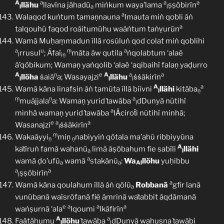
A
a
a
a
llähu
llavīna jähadū
miṅkum waya’lama
ṣṣöbirīn
l
a
l
a
Walaqod kuṅtum tamaṇnauna
lmauta miṅ qobli áṅ
a
talqouhü faqod roáitumūhu waáṅtum taṅṿurūn
Wamā Muḥaṃmadun íllā rosūluṅ qod colat miṅ qoblihi
a
u
ṃ
a
rrusul
; Áfaí
māta áw qutila
ṅqolabtum ‘alaẽ
l
iṇ
á’qöbikum; Wamaṇ yaṅqolib ‘alaë ‘aqibaihï falaṇ yaḍurro
A
ṇ
e
A
a
a
llöha
ṡaiá
a; Wasayajzi
llähu
ṡṡäkirīn
l
l
l
A
a
Wamā kāna linafsin áṅ tamūta íllā biívni
llähi
kitäba
l
ṇ
ṃ
ṇ
a
muájjala
a: Wamaṇ yurid ṫawāba
dDunyā nùtihï
l
a
minhā wamaṇ yurid ṫawāba
lǍciroẗi nùtihï minhā;
e
a
a
Wasanajzi
ṡṡäkirīn
l
ṃ
Wakaáyyi
miṇ
nabiyyiṅ qötala ma’ahü ribbiyyūna
ṇ
ṇ
A
kaṫīruṅ famā wahanū
limã áṣōbahum fie sabīli
llähi
a
l
a
wamā ḍo’ufū
wamā
stakānū
:
Wa
llöhu
yuḥibbu
a
a
Al
a
a
ṣṣöbirīn
l
a
Wamā kāna qoulahum íllã áṅ qōlū
Robbanā
gfir lanā
a
vunūbanā waísrōfanā fiẽ ámrinā waṫabbit áqdāmanā
e
a
a
a
waṅṣurnā ‘ala
lqoumi
lkäfirīn
A
a
Faǎtähumu
llöhu
ṫawāba
dDunyā waḥusna ṫawābi
l
l