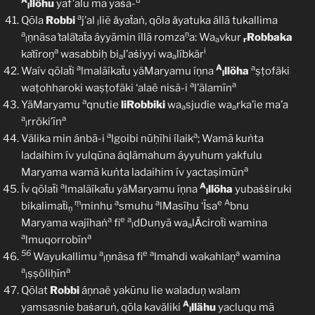
A
u
llöhu
yaf’alu mā yaṡã-
l
a
Qōla
Robbi
j’al
liẽ ǎyaẗaṅ, qōla ǎyatuka állā tukallima
l
a
ṇ
ṇnāsa ṫaläṫaẗa áyyāmin íllā romza
a: Wa
vkur
Robbaka
l
a
r
a
i
kaṫīroṇ
wasabbiḥ bi
l’aṡiyyi wa
líbkär
a
a
a
A
a
Waív qōlaẗi
lmalãíkaẗu yäMaryamu íṇna
llöha
ṣṭofäki
l
a
a
waṭohharoki waṣṭofäki ‘alaë nisã-i
l’älamīn
a
YäMaryamu
qnutie
liRobbiki
wa
sjudie wa
rka’ie ma’a
a
a
a
a
rröki’īn
l
a
a
Välika min ánbã-i
lgoibi nūḥīhi ílaik
; Wamā kuṅta
ladaihim ív yulqūna áqlämahum áyyuhum yakfulu
a
Maryama wamā kuṅta ladaihim ív yactaṣimūn
a
A
Ív qōlaẗi
lmalãíkaẗu yäMaryamu íṇna
llöha
yubaṡṡiruki
l
ṃ
a
a
e
A
bikalimaẗi
minhu
smuhu
lMasīḥu ‘Īsa
bnu
ṇ
a
e
a
Maryama wajīhaṅ
fi
dDunyā wa
lǍciroẗi wamina
l
a
a
a
lmuqorrobīn
56
a
e
a
a
Wayukallimu
ṇnāsa fi
lmahdi wakahlaṇ
wamina
l
a
a
ṣṣöliḥīn
l
Qōlat
Robbi
áṇnaë yakūnu lie waladuṇ walam
A
yamsasnie baṡaruṅ, qōla kaväliki
llähu
yacluqu mā
l