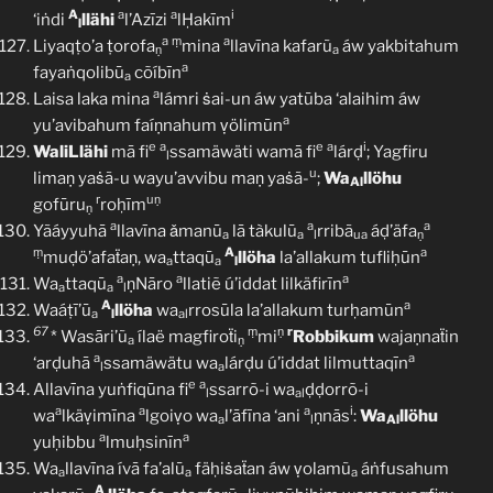
A
a
a
i
‘iṅdi
llähi
l’Azīzi
lḤakīm
l
a
ṃ
a
Liyaqṭo’a ṭorofa
mina
llavīna kafarũ
áw yakbitahum
ṇ
a
a
fayaṅqolibū
cõíbīn
a
a
Laisa laka mina
lámri ṡai-un áw yatūba ‘alaihim áw
a
yu’avibahum faíṇnahum ṿölimūn
e
a
e
a
i
WaliLlähi
mā fi
ssamäwäti wamā fi
lárḍ
; Yagfiru
l
u
limaṇ yaṡã-u wayu’avvibu maṇ yaṡã-
;
Wa
llöhu
Al
r
uṇ
gofūru
roḥīm
ṇ
a
a
a
Yãáyyuhā
llavīna ǎmanū
lā tàkulū
rribã
áḍ’äfa
a
a
l
ua
ṇ
ṃ
A
a
muḍö’afaẗaṇ, wa
ttaqū
llöha
la’allakum tufliḥūn
a
a
l
a
a
a
Wa
ttaqū
ṇNāro
llatiẽ ú’iddat lilkäfirīn
a
a
l
A
a
Waáṭī’ū
llöha
wa
rrosūla la’allakum turḥamūn
a
l
al
67
ṃ
ṇ
r
* Wasāri’ũ
ílaë magfiroẗi
mi
Robbikum
wajaṇnaẗin
a
ṇ
a
a
‘arḍuhā
ssamäwätu wa
lárḍu ú’iddat lilmuttaqīn
l
a
e
a
Allavīna yuṅfiqūna fi
ssarrõ-i wa
ḍḍorrõ-i
l
al
a
a
a
i
wa
lkäṿimīna
lgoiṿo wa
l’āfīna ‘ani
ṇnās
:
Wa
llöhu
a
l
Al
a
a
yuḥibbu
lmuḥsinīn
Wa
llavīna ívā fa’alū
fäḥiṡaẗan áw ṿolamũ
áṅfusahum
a
a
a
A