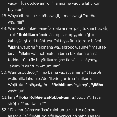
u
a
yaṡã-
; Ívā qoḍoẽ ámroṅ
faíṇnamā yaqūlu lahü kuṅ
u
fayakūn
a
Wayu’allimuhu
lkitäba wa
lḥikmaẗa wa
tTauröẗa
a
al
a
wa
lÍṅjīl
a
a
Warosūlan
ílaë baniẽ Ísrõ-īla áṇnie qod jìtukuṁ biǎyaẗi
ṇ
ṃ
ṇ
r
a
mi
Robbikum
áṇniẽ ácluqu lakuṃ
mina
ṭṭīni
ṃ
l
a
a
kahayáẗi
ṭṭoiri faáṅfucu fīhi fayakūnu ṭoiroņ
biívni
l
A
a
a
llähi
, waúbriú
lákmaha wa
lábroṣo waúḥyi
lmautaë
l
a
A
biívni
llähi
, waúnabbiúkuṁ bimā tàkulūna wamā
l
taddacirūna fie buyūtikum; Íṇna fie välika laǎyaẗa
ṇ
l
a
lakum íṅ kuṅtuṃ
mùminīn
ṃ
a
l
a
Wamuṣoddiqo
limā baina yadayya mina
tTauröẗi
ṇ
l
a
waliúḥilla lakuṁ ba’ḍo
llavie ḥurrima ‘alaikum;
ṃ
ṇ
r
A
Wajìtukuṁ biǎyaẗi
mi
Robbikum
fa
ttaqū
llöha
ṇ
a
a
l
i
waáṭī’ūn
A
u
Íṇna
llöha
Robbie
waRobbukum
fa
‘budūh
; Hävā
l
a
ṃ
uṅ
ṣiröṭu
mustaqīm
ṇ
a
* Falaṃmã áḥassa ‘Īsaë minhumu
lkufro qōla man
e
A
a
áṅṣōriẽ íla
llöhi
, qōla
lḤawāriyyūna naḥnu áṅṣōru