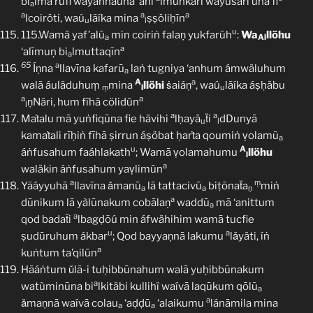
bi
lma’rūfi wayanhauna ‘ani
lmuṅkari wayusäri’ūna fi
a
a
a
a
lcoiröti, waú
lãíka mina
ṣṣöliḥīn
u
l
u
115.Wamā yaf’alū
min coiriṅ falaṇ yukfarūh
:
Wa
llöhu
a
Al
a
‘alīmuņ bi
lmuttaqīn
a
65
a
Íṇna
llavīna kafarū
laṅ tugniya ‘anhum ámwäluhum
a
A
a
walã áuläduhuṃ
mina
llöhi
ṡaiáṇ
, waú
lãíka áṣḥäbu
ṃ
l
u
a
a
ṇNāri, hum fīhā cölidūn
l
a
a
Maṫalu mā yuṅfiqūna fie hävihi
lḥayä
ẗi
dDunyā
u
l
kamaṫali rīḥiṅ fīhā ṣirrun áṣöbat ḥarṫa qoumiṅ ṿolamũ
a
u
A
áṅfusahum faáhlakath
; Wamā ṿolamahumu
llöhu
l
a
waläkin áṅfusahum yaṿlimūn
a
ṃ
Yãáyyuhā
llavīna ǎmanū
lā tattacivū
biṭōnaẗa
miṅ
a
a
ṇ
a
dūnikum lā yàlūnakum cobālaṇ
waddū
mā ‘anittum
a
a
qod badaẗi
lbagḍõú min áfwähihim wamā tucfie
u
a
ṣudūruhum ákbar
; Qod bayyaṇnā lakumu
lǎyäti, íṅ
a
kuṅtum ta’qilūn
Hãáṅtum ǔlã-i tuḥibbūnahum walā yuḥibbūnakum
a
watùminūna bi
lkitäbi kullihï waívā laqūkum qōlũ
a
a
ǎmaṇnā waívā colau
‘aḍḍū
‘alaikumu
lánāmila mina
a
a