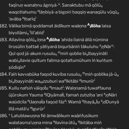
u
faqīruṇ wanaḥnu ágniyã-
. Sanaktubu mā qōlū
a
a
waqotlahumu
láņbiyã-a bigoiri ḥaqqiṇ wanaqūlu vūqū
a
a
i
‘avāba
lḥarīq
A
Välika bimā qoddamat áidīkum waáṇna
llöha
laisa
l
l
i
biṿollämi
lil’abīd
ṇ
A
Allavīna qōlũ
íṇna
llöha
‘ahida ílainã állā nùmina
a
l
a
u
lirosūlin ḥattaë yàtiyanā biqurbāniṅ tàkuluhu
ṇNār
:
l
ṃ
Qul qod jã-akum rusulu
miṅ qoblie bi
lbayyinäti
ṇ
a
wabi
llavie qultum falima qotaltumūhum íṅ kuṅtum
a
a
ṣödiqīn
ṃ
Faíṅ kavvabūka faqod kuviba rusulu
miṅ qoblika jã-ū
ṇ
a
a
a
i
bi
lbayyinäti wa
zzuburi wa
lkitäbi
lmunīr
a
al
a
i
Kullu nafsiṅ vãíqoẗu
lmaut
: Waíṇnamā tuwaffauna
a
a
újūrokum Yauma
lQiyämaẗi, famaṅ zuḥziḥa ‘ani
ṇNāri
l
a
a
a
a
waúdcila
lJaṇnaẗa faqod fāz
: Wamā
lḥayä
ẗu
dDunyã
u
l
a
i
íllā matä’u
lgurūr
* Latublawuṇna fiẽ ámwälikum waáṅfusikum
a
a
walatasma’uṇna mina
llavīna ǔtū
lkitäba miṅ
a
a
e
ṇ