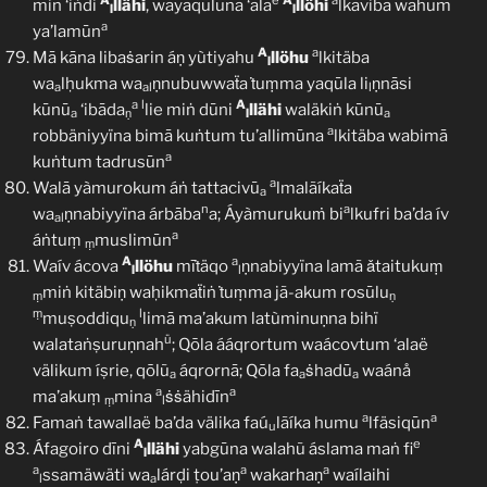
A
e
A
a
min ‘iṅdi
llähi
, wayaqūlūna ‘ala
llöhi
lkaviba wahum
l
l
a
ya’lamūn
A
a
Mā kāna libaṡarin áṇ yùtiyahu
llöhu
lkitäba
l
wa
lḥukma wa
ṇnubuwwaẗa ṫuṃma yaqūla li
ṇnāsi
a
al
l
a
l
A
kūnū
‘ibāda
lie miṅ dūni
llähi
waläkiṅ kūnū
a
ṇ
l
a
a
robbäniyyïna bimā kuṅtum tu’allimūna
lkitäba wabimā
a
kuṅtum tadrusūn
a
Walā yàmurokum áṅ tattacivū
lmalãíkaẗa
a
n
a
wa
ṇnabiyyïna árbāba
a; Áyàmurukuṁ bi
lkufri ba’da ív
al
a
áṅtuṃ
muslimūn
ṃ
A
a
Waív ácova
llöhu
mīṫäqo
ṇnabiyyïna lamã ǎtaitukuṃ
l
l
miṅ kitäbiṇ waḥikmaẗiṅ ṫuṃma jã-akum rosūlu
ṃ
ṇ
ṃ
l
muṣoddiqu
limā ma’akum latùminuṇna bihï
ṇ
ü
walataṅṣuruṇnah
; Qōla ááqrortum waácovtum ‘alaë
välikum íṣrie, qōlũ
áqrornā; Qōla fa
ṡhadū
waánå
a
a
a
a
a
ma’akuṃ
mina
ṡṡähidīn
ṃ
l
a
a
Famaṅ tawallaë ba’da välika faú
lãíka humu
lfäsiqūn
u
A
e
Áfagoiro dīni
llähi
yabgūna walahũ áslama maṅ fi
l
a
a
a
ssamäwäti wa
lárḍi ṭou’aṇ
wakarhaṇ
waílaihi
l
a