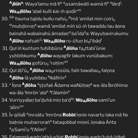
A
u
e
a
e
a
i
llöh
: Waya’lamu mā fi
ssamäwäti wamā fi
lárḍ
:
l
l
uṇ
Wa
llöhu
‘alaë kulli ṡai-iṅ qodīr
Al
54
ṃ
Yauma tajidu kullu nafsi
mā ‘amilat min coiri
ṇ
ṇ
ṃ
a
muḥḍoroṇ
wamā ‘amilat miṅ sũ-iṅ tawaddu lau áṇna
a
ṇ
bainahā wabainahũ ámadaņ
ba’īda
a: Wayuḥavirukumu
A
ü
i
llöhu
nafsah
:
Wa
llöhu
ro-ūfuņ bi
l’ibād
l
Al
a
A
Qul íṅ kuṅtum tuḥibbūna
llöha
fa
ttabi’ūnie
l
a
A
yuḥbibkumu
llöhu
wayagfir lakum vunūbakum;
l
r
uṅ
Wa
llöhu
gofūru
roḥīm
Al
ṇ
A
Qul áṭī’ū
llöha
wa
rrosūla, faíṅ tawallau
faíṇna
a
l
al
a
A
a
a
llöha
lā yuḥibbu
lkäfirīn
l
A
a
a
* Íṇna
llöha
ṣṭofaẽ Ǎdama waNūḥaṇ
wa-āla Íbröhīma
l
e
a
a
wa-āla ‘Imrön ‘ala
l’älamīn
iṇ
Vurriyyaẗaņ ba’ḍuhā miņ ba’ḍ
:
Wa
llöhu
samī’un
Al
un
‘alīm
a
Ív qōlaẗi
mroátu ‘Imröna
Robbi
íṇnie navartu laka mā fie
a
baṭnie muḥarroraṅ
fataqobbal miṇnĩ, íṇnaka Áṅta
a
a
u
sSamī’u
l’Alīm
l
Falaṃmā waḍo’athā qōlat
Robbi
íṇnie waḍo’tuhã úṅṫaë