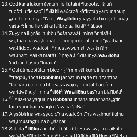
a
Qod kāna lakum ǎyaẗuṅ fie fiátaini
ltaqotā, fiáẗuṅ
A
tuqötilu fie sabīli
llähi
waúcroë kāfiroẗuṇ yarounahuṃ
l
a
i
miṫlaihim ròya
l’ain
;
Wa
llöhu
yuáyyidu binaṣrihï maṇ
ṃ
Al
u
l
e
a
i
yaṡã-
; Íṇna fie välika la’ibroẗa
liú
li
lábṣör
ṇ
u
a
a
Zuyyina li
ṇnāsi ḥubbu
ṡṡahawäti mina
ṇnisã-i
l
l
l
a
a
wa
lbanīna wa
lqonäṭīri
lmuqoṅṭoroẗi mina
vvahabi
a
a
l
a
wa
lfiḍḍoẗi wa
lcoili
lmusawwamaẗi wa
lán’ämi
a
a
a
i
a
a
wa
lḥarṫ
: Välika matä’u
lḥayä
ẗi
dDunyā,
wa
llöhu
a
u
l
Al
a
i
‘iṅdahü ḥusnu
lmaǎb
ṃ
* Qul áúnabbiúkuṁ bicoiri
miṅ välikum, lillavīna
ṇ
a
ttaqou
‘iṅda
Robbihim
jaṇnätuṅ tajrie miṅ taḥtihā
a
a
ṃ
lánhäru cölidīna fīhā waázwäju
muṭohharoẗuṇ
ṇ
ṃ
A
i
i
wariḍwänu
mina
llöh
:
Wa
llöhu
baṣīruņ bi
l’ibād
ṇ
l
Al
a
52
Allavīna yaqūlūna
Robbanã
íṇnanã ǎmaṇnā fa
gfir
a
a
i
lanā vunūbanā waqinā ‘avāba
ṇNār
l
A
ṣṣöbirīna wa
ṣṣödiqīna wa
lqönitīna wa
lmuṅfiqīna
l
al
a
a
i
wa
lmustagfirīna bi
lásḥār
a
a
A
Ṡahida
llöhu
áṇnahü lã íläha íllā Huwa wa
lmalãíkaẗu
l
a
a
a
a
waú
lū
l’ilmi qõímaņ
bi
lqisṭi lã íläha íllā Huwa
l’Azīzu