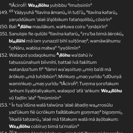
a
i
a
a
lǍciroḧ
:
Wa
llöhu
yuḥibbu
lmuḥsinīn
Al
69
a
a
Yãáyyuhā
llavīna ǎmanũ
íṅ tuṭī’ū
llavīna kafarū
a
a
a
a
yaruddūkum ‘alaẽ á’qöbikum fataṅqolibū
cösirīn
a
A
a
a
Bali
llähu
mauläkum, waHuwa coiru
ṇnäṣirīn
l
l
a
a
Sanulqie fie qulūbi
llavīna kafarū
rru’ba bimã áṡrokū
a
l
a
a
bi
llähi
mā lam yunazzil bihï sulṭönaṇ
, wamàwähumu
Al
a
e
a
a
ṇNāru, wabìsa maṫwa
ṿṿölimīn
l
l
A
Walaqod ṣodaqokumu
llöhu
wa’dahũ ív
l
taḥussūnahuṁ biívnihï, ḥattaẽ ívā faṡiltum
e
a
watanäza’tum fi
lámri wa’aṣoituṃ
miņ ba’di mã
ṃ
a
a
árökuṃ
mā tuḥibbūn
; Miṅkuṃ
maṇ yurīdu
dDunyā
ṃ
ṃ
l
a
a
wamiṅkuṃ
maṇ yurīdu
lǍciroḧ
; Ṫuṃma ṣorofakum
ṃ
‘anhum liyabtaliyakum, walaqod ‘afā ‘aṅkum:
Wa
llöhu
Al
e
a
a
vū faḍlin ‘ala
lmùminīn
* Ív tuṣ’idūna walā talwüna ‘alaẽ áḥadiṇ wa
rrosūlu
al
a
yad’ūkum fiẽ úcrökum faáṫäbakum goṃmaņ
bigoṃmi
ṇ
l
likailā taḥzanū
‘alaë mā fātakum walā mã áṣöbakum:
a
a
Wa
llöhu
cobīruņ bimā ta’malūn
Al
70
a