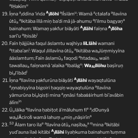
u
a
a
a
u
lḤakīm
a
A
a
u
a
a
Íṇna
ddīna ‘iṅda
llöhi
lÍsläm
: Wamā
ctalafa
llavīna
l
l
a
a
a
ǔtū
lkitäba íllā miņ ba’di mā jã-ahumu
l’ilmu bagyaņ
a
A
A
bainahum: Wamaṇ yakfur biǎyäti
llähi
faíṇna
llöha
l
l
a
i
sarī’u
lḥisāb
Faín ḥãjjūka faqul áslamtu wajhiya
liLlähi
wamani
a
i
a
ttaba’an
: Waqul
lillavīna ǔtū
lkitäba wa
lúṃmiyyïna
l
a
a
a
ááslamtum; Faín áslamū
faqodi
htadau
, waíṅ
a
a
a
u
tawallau
faíṇnamā ‘alaika
lbaläg
:
Wa
llöhu
baṣīruņ
a
Al
i
bi
l’ibād
a
a
A
Íṇna
llavīna yakfurūna biǎyäti
llähi
wayaqtulūna
l
a
a
ṇnabiyyïna bigoiri ḥaqqiṇ wayaqtulūna
llavīna
l
a
yàmurūna bi
lqisṭi mina
ṇnāsi fabaṡṡirhuṁ bi’avābin
a
l
in
álīm
a
e
a
Ú
lãíka
llavīna ḥabiṭot á’mäluhum fi
dDunyā
u
l
a
wa
lǍciroẗi wamā lahuṃ
miṇ
näṣirīn
a
ṃ
ṇ
53
e
a
a
ṃ
a
Álam taro íla
llavīna ǔtū
naṣība
mina
lkitäbi
a
ṇ
A
yud’auna ílaë kitäbi
llähi
liyaḥkuma bainahum ṫuṃma
l