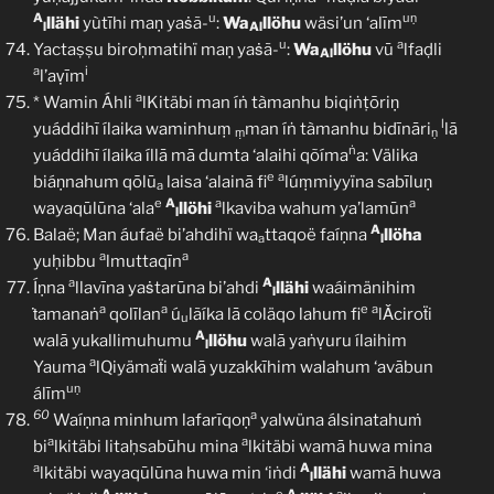
A
u
uṇ
llähi
yùtīhi maṇ yaṡã-
:
Wa
llöhu
wäsi’un ‘alīm
l
Al
u
a
Yactaṣṣu biroḥmatihï maṇ yaṡã-
:
Wa
llöhu
vū
lfaḍli
Al
a
i
l’aṿīm
a
* Wamin Áhli
lKitäbi man íṅ tàmanhu biqiṅṭōriṇ
l
yuáddihĩ ílaika waminhuṃ
man íṅ tàmanhu bidīnāri
lā
ṃ
ṇ
ṅ
yuáddihĩ ílaika íllā mā dumta ‘alaihi qõíma
a: Välika
e
a
biáṇnahum qōlū
laisa ‘alainā fi
lúṃmiyyïna sabīluṇ
a
e
A
a
a
wayaqūlūna ‘ala
llöhi
lkaviba wahum ya’lamūn
l
A
Balaë; Man áufaë bi’ahdihï wa
ttaqoë faíṇna
llöha
a
l
a
a
yuḥibbu
lmuttaqīn
a
A
Íṇna
llavīna yaṡtarūna bi’ahdi
llähi
waáimänihim
l
a
a
e
a
ṫamanaṅ
qolīlan
ú
lãíka lā coläqo lahum fi
lǍciroẗi
u
A
walā yukallimuhumu
llöhu
walā yaṅṿuru ílaihim
l
a
Yauma
lQiyämaẗi walā yuzakkīhim walahum ‘avābun
uṇ
álīm
60
a
Waíṇna minhum lafarīqoṇ
yalwüna álsinatahuṁ
a
a
bi
lkitäbi litaḥsabūhu mina
lkitäbi wamā huwa mina
a
A
lkitäbi wayaqūlūna huwa min ‘iṅdi
llähi
wamā huwa
l