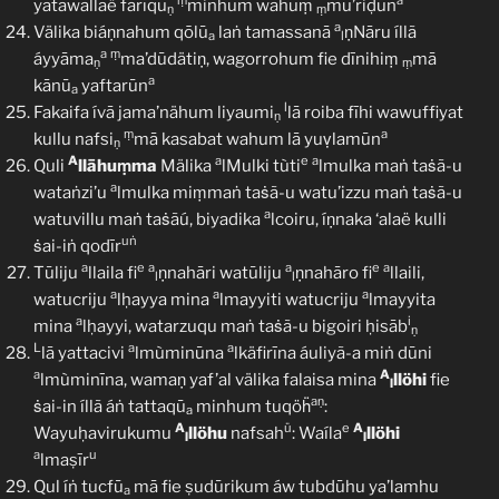
ṃ
a
yatawallaë farīqu
minhum wahuṃ
mu’riḍūn
ṇ
ṃ
a
Välika biáṇnahum qōlū
laṅ tamassanā
ṇNāru íllã
a
l
a
ṃ
áyyāma
ma’dūdätiṇ, wagorrohum fie dīnihiṃ
mā
ṇ
ṃ
a
kānū
yaftarūn
a
l
Fakaifa ívā jama’nähum liyaumi
lā roiba fīhi wawuffiyat
ṇ
ṃ
a
kullu nafsi
mā kasabat wahum lā yuṿlamūn
ṇ
A
a
e
a
Quli
llāhuṃma
Mälika
lMulki tùti
lmulka maṅ taṡã-u
a
wataṅzi’u
lmulka miṃmaṅ taṡã-u watu’izzu maṅ taṡã-u
a
watuvillu maṅ taṡãú, biyadika
lcoiru, íṇnaka ‘alaë kulli
uṅ
ṡai-iṅ qodīr
a
e
a
a
e
a
Tūliju
llaila fi
ṇnahāri watūliju
ṇnahāro fi
llaili,
l
l
a
a
a
watucriju
lḥayya mina
lmayyiti watucriju
lmayyita
a
i
mina
lḥayyi, watarzuqu maṅ taṡã-u bigoiri ḥisāb
ṇ
L
a
a
lā yattacivi
lmùminūna
lkäfirīna áuliyã-a miṅ dūni
a
A
lmùminīna, wamaṇ yaf’al välika falaisa mina
llöhi
fie
l
aṇ
ṡai-in íllã áṅ tattaqū
minhum tuqöḧ
:
a
A
ü
e
A
Wayuḥavirukumu
llöhu
nafsah
: Waíla
llöhi
l
l
a
u
lmaṣīr
Qul íṅ tucfū
mā fie ṣudūrikum áw tubdūhu ya’lamhu
a