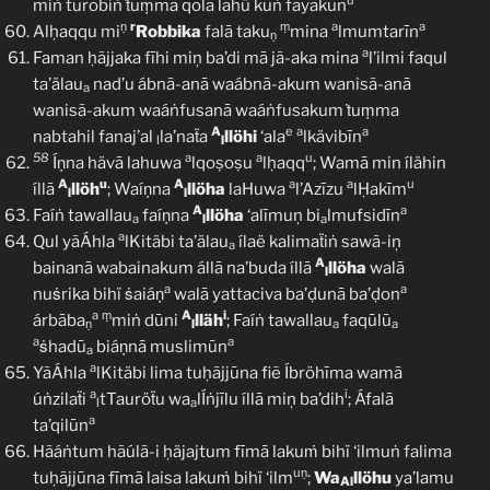
u
miṅ turōbiṅ ṫuṃma qōla lahü kuṅ fayakūn
ṇ
r
ṃ
a
a
Alḥaqqu mi
Robbika
falā taku
mina
lmumtarīn
ṇ
a
Faman ḥãjjaka fīhi miņ ba’di mā jã-aka mina
l’ilmi faqul
ta’älau
nad’u ábnã-anā waábnã-akum wanisã-anā
a
wanisã-akum waáṅfusanā waáṅfusakum ṫuṃma
A
e
a
a
nabtahil fanaj’al
la’naẗa
llöhi
‘ala
lkävibīn
l
l
58
a
a
u
Íṇna hävā lahuwa
lqoṣoṣu
lḥaqq
; Wamā min ílähin
A
u
A
a
a
u
íllā
llöh
; Waíṇna
llöha
laHuwa
l’Azīzu
lḤakīm
l
l
A
a
Faíṅ tawallau
faíṇna
llöha
‘alīmuņ bi
lmufsidīn
a
l
a
a
Qul yãÁhla
lKitäbi ta’älau
ílaë kalimaẗiṅ sawã-iņ
a
A
bainanā wabainakum állā na’buda íllā
llöha
walā
l
a
a
nuṡrika bihï ṡaiáṇ
walā yattaciva ba’ḍunā ba’ḍon
a
ṃ
A
i
árbāba
miṅ dūni
lläh
; Faíṅ tawallau
faqūlū
ṇ
l
a
a
a
a
ṡhadū
biáṇnā muslimūn
a
a
YãÁhla
lKitäbi lima tuḥãjjūna fiẽ Íbröhīma wamã
a
ĩ
úṅzilaẗi
tTauröẗu wa
lÍṅjīlu íllā miņ ba’dih
; Áfalā
l
a
a
ta’qilūn
Hãáṅtum hãúlã-i ḥäjajtum fīmā lakuṁ bihï ‘ilmuṅ falima
uṇ
tuḥãjjūna fīmā laisa lakuṁ bihï ‘ilm
;
Wa
llöhu
ya’lamu
Al