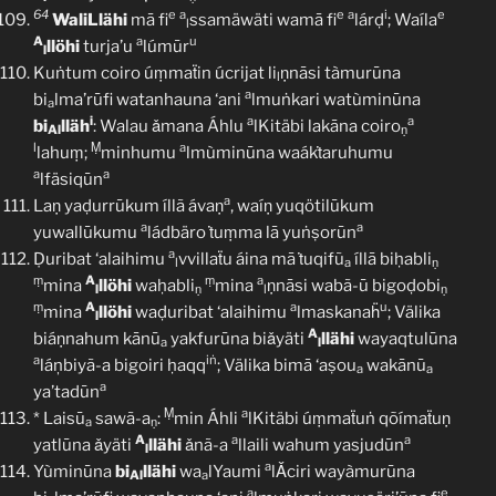
64
e
a
e
a
i
e
WaliLlähi
mā fi
ssamäwäti wamā fi
lárḍ
; Waíla
l
A
a
u
llöhi
turja’u
lúmūr
l
Kuṅtum coiro úṃmaẗin úcrijat li
ṇnāsi tàmurūna
l
a
bi
lma’rūfi watanhauna ‘ani
lmuṅkari watùminūna
a
i
a
a
bi
lläh
: Walau ǎmana Áhlu
lKitäbi lakāna coiro
Al
ṇ
l
Ṃ
a
lahuṃ;
minhumu
lmùminūna waákṫaruhumu
a
a
lfäsiqūn
a
Laṇ yaḍurrūkum íllã ávaṇ
, waíṇ yuqötilūkum
a
a
yuwallūkumu
ládbäro ṫuṃma lā yuṅṣorūn
a
Ḍuribat ‘alaihimu
vvillaẗu áina mā ṫuqifũ
íllā biḥabli
l
a
ṇ
ṃ
A
ṃ
a
mina
llöhi
waḥabli
mina
ṇnāsi wabã-ū bigoḍobi
l
ṇ
l
ṇ
ṃ
A
a
u
mina
llöhi
waḍuribat ‘alaihimu
lmaskanaḧ
; Välika
l
A
biáṇnahum kānū
yakfurūna biǎyäti
llähi
wayaqtulūna
a
l
a
iṅ
láņbiyã-a bigoiri ḥaqq
; Välika bimā ‘aṣou
wakānū
a
a
a
ya’tadūn
Ṃ
a
* Laisū
sawã-a
:
min Áhli
lKitäbi úṃmaẗuṅ qõímaẗuṇ
a
ṇ
A
a
a
yatlūna ǎyäti
llähi
ǎnã-a
llaili wahum yasjudūn
l
a
Yùminūna
bi
llähi
wa
lYaumi
lǍciri wayàmurūna
Al
a
a
e