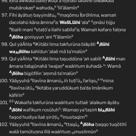
Íṇna áwwala baiẗiṇ wuḍi’a li
ṇnāsi lallavie biBakkaẗa
l
a
e
l
a
mubärokaṇ
wahuda
lil’älamīn
ṇ
ṃ
Fīhi ǎyätuņ bayyinätu
maqōmu Íbröhīma, wamaṅ
ṇ
ṇ
e
a
dacolahü kāna ǎmina
a:
WaliLlähi
‘ala
ṇnāsi ḥijju
l
a
a
ṇ
lbaiti mani
staṭō’a ílaihi sabīla
a; Wamaṅ kafaro faíṇna
A
a
a
llöha
goniyyun ‘ani
l’älamīn
l
a
A
Qul yãÁhla
lKitäbi lima takfurūna biǎyäti
llähi
l
a
wa
llöhu
ṡahīdun ‘alaë mā ta’malūn
Al
a
A
Qul yãÁhla
lKitäbi lima taṣuddūna ‘aṅ sabīli
llähi
man
l
a
u
ǎmana tabgūnahā ‘iwajaṇ
waáṅtum ṡuhadã-
: Wamā
A
a
llöhu
bigöfilin ‘aṃmā ta’malūn
l
a
a
ṃ
Yãáyyuhā
llavīna ǎmanũ
íṅ tuṭī’ū
farīqo
mina
a
a
ṇ
a
a
llavīna ǔtū
lkitäba yaruddūkuṁ ba’da ǐmänikum
a
a
käfirīn
63
Wakaifa takfurūna waáṅtum tutlaë ‘alaikum ǎyätu
A
ü
llöhi
wafīkum rosūluh
: Wamaṇ ya’taṣiṁ
bi
llähi
l
Al
ṃ
iṇ
faqod hudiya ílaë ṣiröṭi
mustaqīm
ṇ
a
a
A
Yãáyyuhā
llavīna ǎmanū
ttaqū
llöha
ḥaqqo tuqōtihï
a
a
l
a
walā tamūtuṇna íllā waáṅtuṃ
muslimūn
ṃ