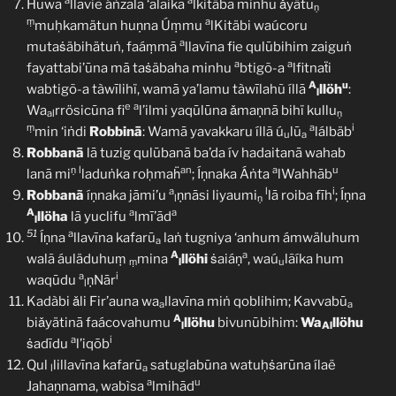
a
a
Huwa
llaviẽ áṅzala ‘alaika
lkitäba minhu ǎyätu
ṇ
ṃ
a
muḥkamätun huṇna Úṃmu
lKitäbi waúcoru
a
mutaṡäbihätuṅ, faáṃmā
llavīna fie qulūbihim zaiguṅ
a
a
fayattabi’ūna mā taṡäbaha minhu
btigõ-a
lfitnaẗi
A
u
wabtigõ-a tàwīlihï, wamā ya’lamu tàwīlahũ íllā
llöh
:
l
e
a
Wa
rrösicūna fi
l’ilmi yaqūlūna ǎmaṇnā bihï kullu
al
ṇ
ṃ
a
i
min ‘iṅdi
Robbinā
: Wamā yavakkaru íllã ú
lū
lálbäb
u
a
Robbanā
lā tuzig qulūbanā ba’da ív hadaitanā wahab
ṇ
l
an
a
u
lanā mi
laduṅka roḥmaḧ
; Íṇnaka Áṅta
lWahhāb
a
l
i
Robbanã
íṇnaka jāmi’u
ṇnāsi liyaumi
lā roiba fīh
; Íṇna
l
ṇ
A
a
a
llöha
lā yuclifu
lmī’ād
l
51
a
Íṇna
llavīna kafarū
laṅ tugniya ‘anhum ámwäluhum
a
A
a
walã áuläduhuṃ
mina
llöhi
ṡaiáṇ
, waú
lãíka hum
ṃ
l
u
a
i
waqūdu
ṇNār
l
Kadàbi ǎli Fir’auna wa
llavīna miṅ qoblihim; Kavvabū
a
a
A
biǎyätinā faácovahumu
llöhu
bivunūbihim:
Wa
llöhu
l
Al
a
i
ṡadīdu
l’iqōb
Qul
lillavīna kafarū
satuglabūna watuḥṡarūna ílaë
l
a
a
u
Jahaṇnama, wabìsa
lmihād