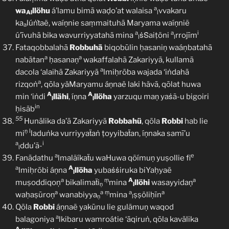
a
wa
llöhu
á’lamu bimā waḍo’at walaisa
vvakaru
Al
l
ka
lúṅṫaë, waíṇnie saṃmaituhā Maryama waíṇniẽ
a
a
a
i
ú’īvuhā bika wavurriyyatahā mina
ṡṠaiṭöni
rrojīm
l
l
Fataqobbalahā
Robbuhā
biqobūlin ḥasaniṇ waáņbatahā
a
a
nabātan
ḥasanaṇ
wakaffalahā Zakariyyā, kullamā
a
dacola ‘alaihā Zakariyyā
lmiḥrōba wajada ‘iṅdahā
a
rizqoṅ
, qōla yäMaryamu áṇnaë laki hävā, qōlat huwa
A
A
min ‘iṅdi
llähi
, íṇna
llöha
yarzuqu maṇ yaṡã-u bigoiri
l
l
in
ḥisāb
55
Hunālika da’ā Zakariyyā
Robbahü
, qōla
Robbi
hab lie
ṇ
l
mi
laduṅka vurriyyaẗaṅ ṭoyyibaẗan, íṇnaka samī’u
a
i
ddu’ã-
l
a
e
Fanādathu
lmalãíkaẗu waHuwa qõímuṇ yuṣollie fi
a
A
lmiḥrōbi áṇna
llöha
yubaṡṡiruka biYaḥyaë
l
a
ṃ
A
a
muṣoddiqoņ
bikalimaẗi
mina
llöhi
wasayyidaṇ
ṇ
l
a
a
ṃ
a
a
waḥaṣūroṇ
wanabiyya
mina
ṣṣöliḥīn
ṇ
l
Qōla
Robbi
áṇnaë yakūnu lie gulämuṇ waqod
a
balagoniya
lkibaru wamroátie ‘āqiruṅ, qōla kavälika