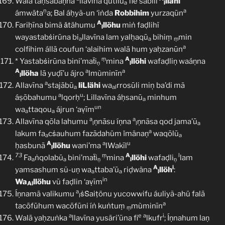
Walā taḥsabaṇna
llavīna qutilū
fie sabīli
llähi
a
l
ņ
a
ámwäta
a; Bal áḥyã-un ‘iṅda
Robbihim
yurzaqūn
A
Fariḥīna bimã ǎtähumu
llöhu
miṅ faḍlihï
l
wayastabṡirūna bi
llavīna lam yalḥaqū
bihiṃ
min
a
a
ṃ
a
colfihim állā coufun ‘alaihim walā hum yaḥzanūn
ṃ
A
* Yastabṡirūna bini’maẗi
mina
llöhi
wafaḍliṇ waáṇna
ṇ
l
A
a
a
llöha
lā yuḍī’u ájro
lmùminīn
l
a
Allavīna
stajābū
liLlähi
wa
rrosūli miņ ba’di mã
a
al
a
u
áṣōbahumu
lqorḥ
; Lillavīna áḥsanū
minhum
a
un
wa
ttaqou
ájrun ‘aṿīm
a
a
a
a
Allavīna qōla lahumu
ṇnāsu íṇna
ṇnāsa qod jama’ū
l
l
a
a
lakum fa
cṡauhum fazādahüm ǐmänaṇ
waqōlū
a
a
A
a
u
ḥasbunā
llöhu
wani’ma
lWakīl
l
73
ṃ
A
l
Fa
ṅqolabū
bini’maẗi
mina
llöhi
wafaḍli
lam
a
a
ṇ
l
ṇ
A
i
yamsashum sũ-uṇ wa
ttaba’ū
riḍwäna
llöh
:
a
a
l
in
Wa
llöhu
vū faḍlin ‘aṿīm
Al
a
Íṇnamā valikumu
ṡṠaiṭönu yucowwifu áuliyã-ahü falā
l
a
tacōfūhum wacōfūni íṅ kuṅtuṃ
mùminīn
ṃ
a
e
a
i
Walā yaḥzuṅka
llavīna yusäri’ūna fi
lkufr
; Íṇnahum laṇ