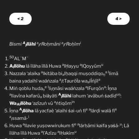
< 2
4 >
A
a
a
i
Bismi
llähi
rRoḥmäni
rRoḥīm
l
l
l
50
~
~
AL
M
a
a
u
A
llöhu
lã íläha íllā Huwa
lḤayyu
lQoyyūm
l
a
a
l
Nazzala ‘alaika
lkitäba bi
lḥaqqi muṣoddiqo
limā
a
ṇ
a
a
baina yadaihï waáṅzala
tTauröẗa wa
lÍṅjīl
l
a
e
l
a
a
Miṅ qoblu huda
li
ṇnāsi waáṅzala
lFurqōn
: Íṇna
ṇ
l
a
A
uṇ
llavīna kafarū
biǎyäti
llähi
lahum ‘avābuṅ ṡadīd
:
a
l
a
in
Wa
llöhu
‘azīzuṅ vū
ṅtiqōm
Al
A
e
a
e
Íṇna
llöha
lā yacfaë ‘alaihi ṡai-uṅ fi
lárḍi walā fi
l
a
i
ssamã-
l
a
e
a
u
Huwa
llavie yuṣowwirukum fi
lárḥāmi kaifa yaṡã-
; Lã
a
a
u
íläha íllā Huwa
l’Azīzu
lḤakīm