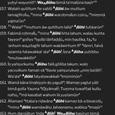
u
uṇ
yuḥyï wayumīt
:
Wa
llöhu
bimā ta’malūna baṣīr
Al
A
Walaíṅ qutiltum fie sabīli
llähi
áw muttum
l
ṃ
A
ṃ
lamagfiroẗu
mina
llöhi
waroḥmaẗun coiru
miṃmā
ṇ
l
ṇ
a
yajma’ūn
71
ṇ
ṃ
e
A
a
Walaí
muttum áw qutiltum laíla
llöhi
tuḥṡarūn
l
ṃ
A
Fabimā roḥmaẗi
mina
llöhi
liṅta lahum, walau kuṅta
ṇ
l
a
a
faṿṿon
golīṿo
lqolbi lāṅfaḍḍū
min ḥaulika, fa
‘fu
a
a
e
a
‘anhum wa
stagfir lahum waṡāwirhum fi
lámri, faívā
a
e
A
i
A
‘azamta fatawakkal ‘ala
llöh
; Íṇna
llöha
yuḥibbu
l
l
a
a
lmutawakkilīn
A
Íṇ yaṅṣurkumu
llöhu
falā gōliba lakum, waíṇ
l
a
ï
yacvulkum famaṅ vā
llavie yaṅṣurukuṃ
miņ ba’dih
:
ṃ
e
A
a
a
Wa’ala
llöhi
falyatawakkali
lmùminūn
l
a
Wamā kāna linabiyyin áṇ yagull
; Wamaṇ yaglul yàti
a
i
bimā golla Yauma
lQiyämaḧ
; Ṫuṃma tuwaffaë kullu
ṃ
a
nafsi
mā kasabat wahum lā yuṿlamūn
ṇ
a
A
Áfamani
ttaba’a riḍwäna
llöhi
kamaņ bã-a bisacoṭi
l
ṇ
ṃ
A
a
u
mina
llöhi
wamàwähu Jahaṇnamu, wabìsa
lmaṣīr
l
A
i
Hum darojätun ‘iṅda
llöh
:
Wa
llöhu
baṣīruņ bimā
l
Al