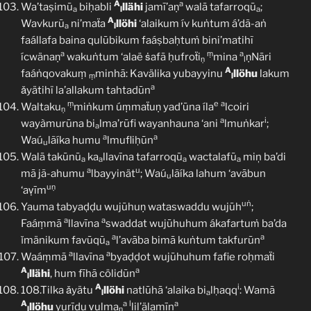
A
a
Wa’taṣimū
biḥabli
llähi
jamī’aṇ
walā tafarroqū
;
a
l
a
A
Wavkurū
ni’maẗa
llöhi
‘alaikum ív kuṅtum á’dã-aṅ
a
l
faállafa baina qulūbikum faáṣbaḥtuṁ bini’matihĩ
a
ṃ
a
ícwänaṇ
wakuṅtum ‘alaë ṡafā ḥufroẗi
mina
ṇNāri
ṇ
l
A
faáṅqovakuṃ
minhā: Kavälika yubayyinu
llöhu
lakum
ṃ
l
a
ǎyätihï la’allakum tahtadūn
ṃ
e
a
Waltaku
miṅkum úṃmaẗuṇ yad’ūna íla
lcoiri
ṇ
a
i
wayàmurūna bi
lma’rūfi wayanhauna ‘ani
lmuṅkar
;
a
a
a
Waú
lãíka humu
lmufliḥūn
u
Walā takūnū
ka
llavīna tafarroqū
wactalafū
miņ ba’di
a
a
a
a
a
u
mā jã-ahumu
lbayyinät
; Waú
lãíka lahum ‘avābun
u
uṇ
‘aṿīm
uṅ
Yauma tabyaḍḍu wujūhuṇ wataswaddu wujūh
;
a
a
Faáṃmā
llavīna
swaddat wujūhuhum ákafartuṁ ba’da
a
a
ǐmänikum favūqū
l’avāba bimā kuṅtum takfurūn
a
a
a
Waáṃmā
llavīna
byaḍḍot wujūhuhum fafie roḥmaẗi
A
a
llähi
, hum fīhā cölidūn
l
A
i
108.Tilka ǎyätu
llöhi
natlūhā ‘alaika bi
lḥaqq
: Wamā
l
a
A
a
l
a
llöhu
yurīdu ṿulma
lil’älamīn
l
ṇ