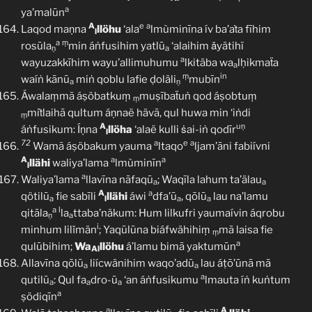
a
ya’malūn
A
e
a
Laqod maṇna
llöhu
‘ala
lmùminīna ív ba’aṫa fīhim
l
a
ṃ
rosūla
min áṅfusihim yatlū
‘alaihim ǎyätihï
ṇ
a
a
wayuzakkīhim wayu’allimuhumu
lkitäba wa
lḥikmaẗa
a
ṃ
in
waíṅ kānū
miṅ qoblu lafie ḍoläli
mubīn
a
ṇ
Áwalaṃmã áṣöbatkuṃ
muṣībaẗuṅ qod áṣobtuṃ
ṃ
miṫlaihā qultum áṇnaë hävā, qul huwa min ‘iṅdi
ṃ
A
uṇ
áṅfusikum: Íṇna
llöha
‘alaë kulli ṡai-iṅ qodīr
l
72
a
e
a
Wamã áṣöbakum yauma
ltaqo
ljam’āni fabiívni
A
a
a
llähi
waliya’lama
lmùminīn
l
a
Waliya’lama
llavīna nāfaqū
; Waqīla lahum ta’älau
a
a
A
a
qötilū
fie sabīli
llähi
áwi
dfa’ū
, qōlū
lau na’lamu
a
l
a
a
a
l
qitāla
la
ttaba’näkum: Hum lilkufri yaumaívin áqrobu
ṇ
a
i
minhum lilǐmän
; Yaqūlūna biáfwähihiṃ
mā laisa fie
ṃ
a
qulūbihim;
Wa
llöhu
á’lamu bimā yaktumūn
Al
Allavīna qōlū
liícwänihim waqo’adū
lau áṭō’ūnā mā
a
a
a
qutilū
: Qul fa
dro-ū
‘an áṅfusikumu
lmauta íṅ kuṅtum
a
a
a
a
ṣödiqīn
a
A