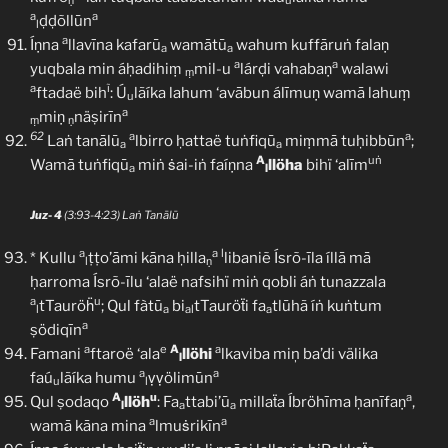
ṇ
u
a
a
ḍḍõllūn
l
a
Íṇna
llavīna kafarū
wamātū
wahum kuffāruṅ falaṇ
a
a
a
a
yuqbala min áḥadihiṃ
mil-u
lárḍi vahabaṇ
walawi
ṃ
a
ĩ
ftadaë bih
: Ú
lãíka lahum ‘avābun álīmuṇ wamā lahuṃ
u
a
miṇ
näṣirīn
ṃ
ṇ
62
a
a
Laṅ tanālū
lbirro ḥattaë tuṅfiqū
miṃmā tuḥibbūn
;
a
a
A
uṅ
Wamā tuṅfiqū
miṅ ṡai-iṅ faíṇna
llöha
bihï ‘alīm
a
l
Juz- 4
(3:93-4:23) Laṅ Tanālū
a
a
l
* Kullu
ṭṭo’āmi kāna ḥilla
libaniẽ Ísrõ-īla íllā mā
l
ṇ
ḥarroma Ísrõ-īlu ‘alaë nafsihï miṅ qobli áṅ tunazzala
a
u
tTauröḧ
; Qul fàtū
bi
tTauröẗi fa
tlūhã íṅ kuṅtum
l
a
al
a
a
ṣödiqīn
a
e
A
a
Famani
ftaroë ‘ala
llöhi
lkaviba miņ ba’di välika
l
a
a
faú
lãíka humu
ṿṿölimūn
u
l
A
u
a
Qul ṣodaqo
llöh
: Fa
ttabi’ū
millaẗa Íbröhīma ḥanīfaṇ
,
l
a
a
a
a
wamā kāna mina
lmuṡrikīn