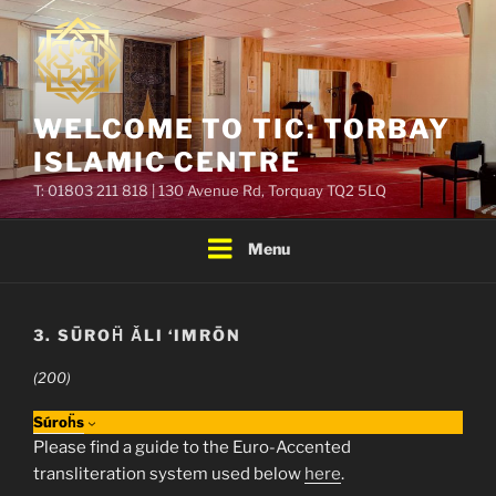
Skip
to
content
WELCOME TO TIC: TORBAY
ISLAMIC CENTRE
T: 01803 211 818 | 130 Avenue Rd, Torquay TQ2 5LQ
Menu
3. SŪROḦ ǍLI ‘IMRŌN
(200)
Súroḧs
Please find a guide to the Euro-Accented
transliteration system used below
here
.