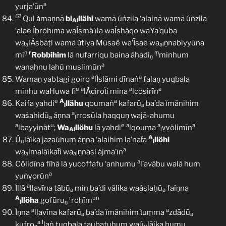
a
yurja’ūn
61
Qul ǎmaṇnā
bi
llähi
wamã úṅzila ‘alainā wamã úṅzila
Al
‘alaẽ Íbröhīma waÍsmä’īla waÍsḥäqo waYa’qūba
wa
lÁsbāṭi wamã ǔtiya Mūsaë wa’Īsaë wa
ṇnabiyyūna
a
al
ṇ
r
ṃ
mi
Robbihim
lā nufarriqu baina áḥadi
minhum
ṇ
a
wanaḥnu lahü muslimūn
a
a
Wamaṇ yabtagi goiro
lÍslämi dīnaṅ
falaṇ yuqbala
e
a
a
a
minhu waHuwa fi
lǍciroẗi mina
lcösirīn
e
A
a
Kaifa yahdi
llähu
qoumaṅ
kafarū
ba’da ǐmänihim
l
a
a
waṡahidũ
áṇna
rrosūla ḥaqquṇ wajã-ahumu
a
l
a
u
e
a
a
a
lbayyinät
;
Wa
llöhu
lā yahdi
lqouma
ṿṿölimīn
Al
l
A
Ú
lãíka jazãúhum áṇna ‘alaihim la’naẗa
llöhi
u
l
a
wa
lmalãíkaẗi wa
ṇnāsi ájma’īn
a
al
a
Cölidīna fīhā lā yucoffafu ‘anhumu
l’avābu walā hum
a
yuṅṿorūn
a
Íllā
llavīna tābū
miņ ba’di välika waáṣlaḥū
faíṇna
a
a
A
r
un
llöha
gofūru
roḥīm
l
ṇ
a
a
Íṇna
llavīna kafarū
ba’da ǐmänihim ṫuṃma
zdādū
a
a
a
l
kufro
laṅ tuqbala taubatuhum waú
lãíka humu