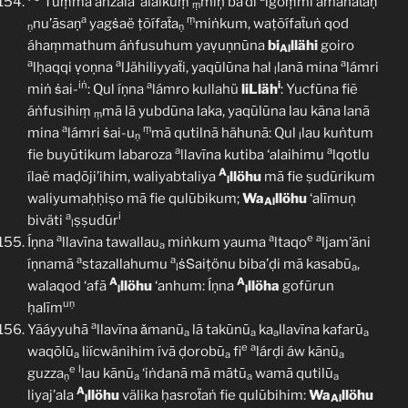
Ṫuṃma áṅzala ‘alaikuṃ
miņ ba’di
lgoṃmi ámanaẗaṇ
ṃ
a
ṃ
nu’āsaṇ
yagṡaë ṭõífaẗa
miṅkum, waṭõífaẗuṅ qod
ṇ
ṇ
áhaṃmathum áṅfusuhum yaṿuṇnūna
bi
llähi
goiro
Al
a
a
a
lḥaqqi ṿoṇna
lJähiliyyaẗi, yaqūlūna hal
lanā mina
lámri
l
iṅ
a
i
miṅ ṡai-
: Qul íṇna
lámro kullahü
liLläh
: Yucfūna fiẽ
áṅfusihiṃ
mā lā yubdūna laka, yaqūlūna lau kāna lanā
ṃ
a
ṃ
mina
lámri ṡai-u
mā qutilnā hähunā: Qul
lau kuṅtum
ṇ
l
a
a
fie buyūtikum labaroza
llavīna kutiba ‘alaihimu
lqotlu
A
ílaë maḍōji’ihim, waliyabtaliya
llöhu
mā fie ṣudūrikum
l
waliyumaḥḥiṣo mā fie qulūbikum;
Wa
llöhu
‘alīmuņ
Al
a
i
biväti
ṣṣudūr
l
a
a
e
a
Íṇna
llavīna tawallau
miṅkum yauma
ltaqo
ljam’āni
a
a
a
íṇnamā
stazallahumu
ṡṠaiṭönu biba’ḍi mā kasabū
,
l
a
A
A
walaqod ‘afā
llöhu
‘anhum: Íṇna
llöha
gofūrun
l
l
uṇ
ḥalīm
a
Yãáyyuhā
llavīna ǎmanū
lā takūnū
ka
llavīna kafarū
a
a
a
a
e
a
waqōlū
liícwänihim ívā ḍorobū
fi
lárḍi áw kānū
a
a
a
e
l
guzza
lau kānū
‘iṅdanā mā mātū
wamā qutilū
ṇ
a
a
a
A
liyaj’ala
llöhu
välika ḥasroẗaṅ fie qulūbihim:
Wa
llöhu
l
Al