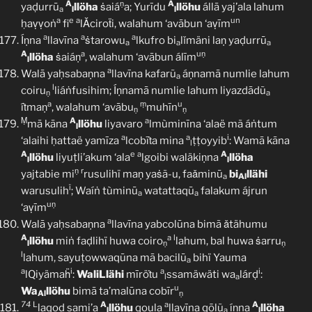
A
ṇ
A
yaḍurrū
llöha
ṡaiá
a; Yurīdu
llöhu
állā yaj’ala lahum
a
l
l
a
e
a
un
ḥaṿṿoṅ
fi
lǍciroẗi, walahum ‘avābun ‘aṿīm
a
a
a
Íṇna
llavīna
ṡtarowu
lkufro bi
lǐmäni laṇ yaḍurrū
a
a
a
A
a
uṇ
llöha
ṡaiáṇ
, walahum ‘avābun álīm
l
a
Walā yaḥsabaṇna
llavīna kafarũ
áṇnamā numlie lahum
a
l
coiru
liáṅfusihim; Íṇnamā numlie lahum liyazdādũ
ṇ
a
a
ṃ
u
íṫmaṇ
, walahum ‘avābu
muhīn
ṇ
ṇ
Ṃ
A
a
mā kāna
llöhu
liyavaro
lmùminīna ‘alaë mã áṅtum
l
a
a
i
‘alaihi ḥattaë yamīza
lcobīṫa mina
ṭṭoyyib
: Wamā kāna
l
A
e
a
A
llöhu
liyuṭli’akum ‘ala
lgoibi waläkiṇna
llöha
l
l
ṇ
r
yajtabie mi
rusulihï maṇ yaṡã-u, faǎminū
bi
llähi
a
Al
ï
warusulih
; Waíṅ tùminū
watattaqū
falakum ájrun
a
a
uṇ
‘aṿīm
a
Walā yaḥsabaṇna
llavīna yabcolūna bimã ǎtähumu
A
a
l
llöhu
miṅ faḍlihï huwa coiro
lahum, bal huwa ṡarru
l
ṇ
ṇ
l
lahum, sayuṭowwaqūna mā bacilū
bihï Yauma
a
a
i
a
i
lQiyämaḧ
:
WaliLlähi
mīröṫu
ssamäwäti wa
lárḍ
:
l
a
u
Wa
llöhu
bimā ta’malūna cobīr
Al
ṇ
74
L
A
a
A
laqod sami’a
llöhu
qoula
llavīna qōlũ
íṇna
llöha
l
a
l