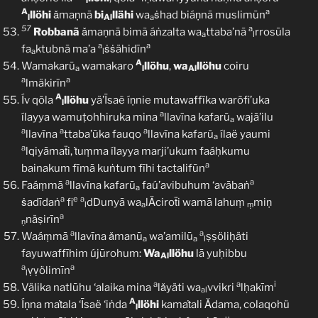
l
A
a
llöhi
ǎmaṇnā
bi
llähi
wa
ṡhad biáṇnā muslimūn
l
Al
a
57
a
Robbanã
ǎmaṇnā bimã áṅzalta wa
ttaba’nā
rrosūla
a
l
a
a
fa
ktubnā ma’a
ṡṡähidīn
a
l
A
Wamakarū
wamakaro
llöhu
,
wa
llöhu
coiru
a
l
Al
a
a
lmäkirīn
A
Ív qōla
llöhu
yä’Īsaẽ íṇnie mutawaffīka warōfi’uka
l
a
ílayya wamuṭohhiruka mina
llavīna kafarū
wajā’ilu
a
a
a
a
llavīna
ttaba’ūka fauqo
llavīna kafarũ
ílaë yaumi
a
a
lqiyāmaẗi, ṫuṃma ílayya marji’ukum faáḥkumu
a
bainakum fīmā kuṅtum fīhi tactalifūn
a
a
Faáṃmā
llavīna kafarū
faú’avibuhum ‘avābaṅ
a
a
e
a
ṡadīdaṅ
fi
dDunyā wa
lǍciroẗi wamā lahuṃ
miṇ
l
a
ṃ
a
näṣirīn
ṇ
a
a
Waáṃmā
llavīna ǎmanū
wa’amilū
ṣṣöliḥäti
a
a
l
fayuwaffīhim újūrohum:
Wa
llöhu
lā yuḥibbu
Al
a
a
ṿṿölimīn
l
a
a
i
Välika natlūhu ‘alaika mina
lǎyäti wa
vvikri
lḥakīm
al
A
Íṇna maṫala ‘Īsaë ‘iṅda
llöhi
kamaṫali Ǎdama, colaqohü
l