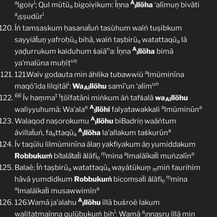
a
i
A
lgoiṿ
; Qul mūtū
bigoiṿikum: Íṇna
llöha
‘alīmuņ biväti
a
l
a
i
ṣṣudūr
l
Íṅ tamsaskum ḥasanaẗuṅ tasùhum waíṅ tuṣibkum
sayyiáẗuṇ yafroḥū
bihā, waíṅ taṣbirū
watattaqū
lā
a
a
a
n
A
yaḍurrukum kaiduhum ṡaiá
a: Íṇna
llöha
bimā
l
uṇ
ya’malūna muḥīṭ
a
121.Waív godauta min áhlika tubawwiú
lmùminīna
i
un
maqö’ida lilqitāl
:
Wa
llöhu
samī’un ‘alīm
Al
66
t
ṭ
Ív haṃma
ṭõífatāni miṅkum áṅ tafṡalā
wa
llöhu
Al
e
A
a
a
waliyyuhumā: Wa’ala
llöhi
falyatawakkali
lmùminūn
l
A
Walaqod naṣorokumu
llöhu
biBadriṇ waáṅtum
l
A
a
ávillaẗuṅ, fa
ttaqū
llöha
la’allakum taṡkurūn
a
a
l
Ív taqūlu lilmùminīna álaṇ yakfiyakum áṇ yumiddakum
ṃ
a
a
Robbukuṁ
biṫaläṫaẗi ǎläfi
mina
lmalãíkaẗi muṅzalīn
ṇ
Balaẽ; Íṅ taṣbirū
watattaqū
wayàtūkuṃ
miṅ faurihim
a
a
ṃ
ṃ
hävā yumdidkum
Robbukuṁ
bicomsaẗi ǎläfi
mina
ṇ
a
a
lmalãíkaẗi musawwimīn
A
126.Wamā ja’alahu
llöhu
íllā buṡroë lakum
l
ï
a
walitaṭmaíṇna qulūbukuṁ bih
: Wamā
ṇnaṣru íllā min
l