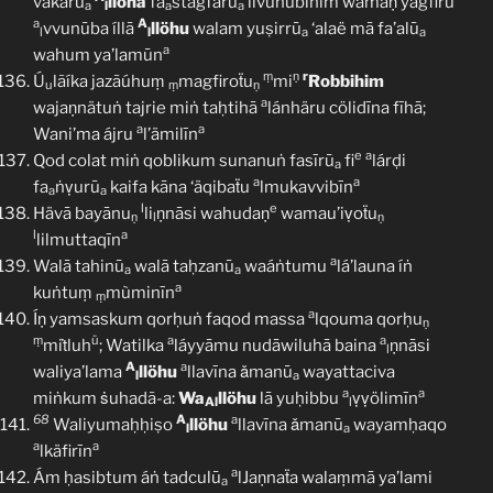
vakarū
llöha
fa
stagfarū
livunūbihim wamaṇ yagfiru
a
l
a
a
a
A
vvunūba íllā
llöhu
walam yuṣirrū
‘alaë mā fa’alū
l
l
a
a
a
wahum ya’lamūn
ṃ
ṇ
r
Ú
lãíka jazãúhuṃ
magfiroẗu
mi
Robbihim
u
ṃ
ṇ
a
wajaṇnätuṅ tajrie miṅ taḥtihā
lánhäru cölidīna fīhā;
a
a
Wani’ma ájru
l’ämilīn
e
a
Qod colat miṅ qoblikum sunanuṅ fasīrū
fi
lárḍi
a
a
a
fa
ṅṿurū
kaifa kāna ‘äqibaẗu
lmukavvibīn
a
a
l
e
Hävā bayānu
li
ṇnāsi wahudaṇ
wamau’iṿoẗu
ṇ
l
ṇ
l
a
lilmuttaqīn
a
Walā tahinū
walā taḥzanū
waáṅtumu
lá’launa íṅ
a
a
a
kuṅtuṃ
mùminīn
ṃ
a
Íṇ yamsaskum qorḥuṅ faqod massa
lqouma qorḥu
ṇ
ṃ
ü
a
a
miṫluh
; Watilka
láyyāmu nudāwiluhā baina
ṇnāsi
l
A
a
waliya’lama
llöhu
llavīna ǎmanū
wayattaciva
l
a
a
a
miṅkum ṡuhadã-a:
Wa
llöhu
lā yuḥibbu
ṿṿölimīn
Al
l
68
A
a
Waliyumaḥḥiṣo
llöhu
llavīna ǎmanū
wayamḥaqo
l
a
a
a
lkäfirīn
a
Ám ḥasibtum áṅ tadculū
lJaṇnaẗa walaṃmā ya’lami
a