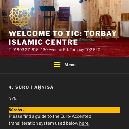
Skip
to
content
WELCOME TO TIC: TORBAY
ISLAMIC CENTRE
T: 01803 211 818 | 130 Avenue Rd, Torquay TQ2 5LQ
Menu
4. SŪROḦ AṆNISÂ
(176)
Súroḧs
Please find a guide to the Euro-Accented
transliteration system used below
here
.