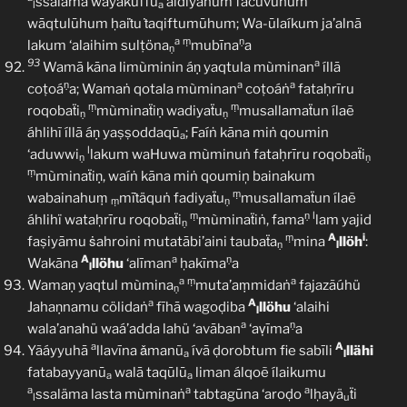
ssalama wayakuffũ
áidiyahum facuvūhum
l
a
wāqtulūhum ḥaiṫu ṫaqiftumūhum; Wa-ūlaíkum ja’alnā
a
ṃ
ṇ
lakum ‘alaihim sulṭöna
mubīna
a
ṇ
93
a
Wamā kāna limùminin áṇ yaqtula mùminan
íllā
ṇ
a
a
coṭoá
a; Wamaṅ qotala mùminan
coṭoáṅ
fataḥrīru
ṃ
ṃ
roqobaẗi
mùminaẗiṇ wadiyaẗu
musallamaẗun ílaẽ
ṇ
ṇ
áhlihĩ íllã áṇ yaṣṣoddaqū
; Faíṅ kāna miṅ qoumin
a
l
‘aduwwi
lakum waHuwa mùminuṅ fataḥrīru roqobaẗi
ṇ
ṇ
ṃ
mùminaẗiṇ, waíṅ kāna miṅ qoumiņ bainakum
ṃ
wabainahuṃ
mīṫäquṅ fadiyaẗu
musallamaẗun ílaẽ
ṃ
ṇ
ṃ
ṇ
l
áhlihï wataḥrīru roqobaẗi
mùminaẗiṅ, fama
lam yajid
ṇ
ṃ
A
i
faṣiyāmu ṡahroini mutatābi’aini taubaẗa
mina
llöh
:
ṇ
l
A
a
ṇ
Wakāna
llöhu
‘alīman
ḥakīma
a
l
a
ṃ
a
Wamaṇ yaqtul mùmina
muta’aṃmidaṅ
fajazãúhü
ṇ
a
A
Jahaṇnamu cölidaṅ
fīhā wagoḍiba
llöhu
‘alaihi
l
a
ṇ
wala’anahü waá’adda lahü ‘avāban
‘aṿīma
a
a
A
Yãáyyuhā
llavīna ǎmanũ
ívā ḍorobtum fie sabīli
llähi
a
l
fatabayyanū
walā taqūlū
liman álqoẽ ílaikumu
a
a
a
a
a
ssaläma lasta mùminaṅ
tabtagūna ‘aroḍo
lḥayä
ẗi
l
u