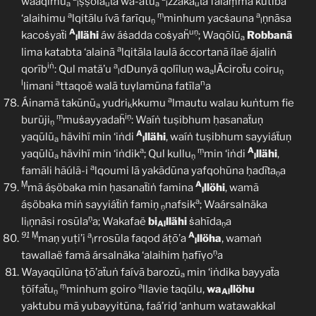
waáqīmū
ṣṣolä
ẗa wa-ātū
zzakä
ẗa falaṃmā kutiba
a
l
u
a
l
u
a
ṃ
a
‘alaihimu
lqitālu ívā farīqu
minhum yacṡauna
ṇnāsa
ṇ
l
A
uṇ
kacoṡyaẗi
llähi
áw áṡadda coṡyaḧ
; Waqōlū
Robbanā
l
a
a
lima katabta ‘alainā
lqitāla laulã áccortanã ílaẽ ájaliṅ
iṅ
a
qorīb
: Qul matä’u
dDunyā qolīluṇ wa
lǍciroẗu coiru
l
a
ṇ
l
a
n
limani
ttaqoë walā tuṿlamūna fatīla
a
a
Áinamā takūnū
yudri
kkumu
lmautu walau kuṅtum fie
a
k
ṃ
iṇ
burūji
muṡayyadaḧ
: Waíṅ tuṣibhum ḥasanaẗuṇ
ṇ
A
yaqūlū
hävihï min ‘iṅdi
llähi
, waíṅ tuṣibhum sayyiáẗuṇ
a
l
a
ṃ
A
yaqūlū
hävihï min ‘iṅdik
; Qul kullu
min ‘iṅdi
llähi
,
a
ṇ
l
a
famāli hãúlã-i
lqoumi lā yakādūna yafqohūna ḥadīṫa
a
ṇ
Ṃ
A
mã áṣöbaka min ḥasanaẗiṅ famina
llöhi
, wamã
l
a
áṣöbaka miṅ sayyiáẗiṅ famiṇ
nafsik
; Waársalnäka
ṇ
ṇ
li
ṇnāsi rosūla
a; Wakafaë
bi
llähi
ṡahīda
a
l
Al
ṇ
91
Ṃ
a
A
maṇ yuṭi’i
rrosūla faqod áṭō’a
llöha
, wamaṅ
l
l
ṇ
tawallaë famã ársalnäka ‘alaihim ḥafīṿo
a
Wayaqūlūna ṭō’aẗuṅ faívā barozū
min ‘iṅdika bayyaẗa
a
ṃ
a
ṭõífaẗu
minhum goiro
llavie taqūlu,
wa
llöhu
ṇ
Al
yaktubu mā yubayyitūna, faá’riḍ ‘anhum watawakkal