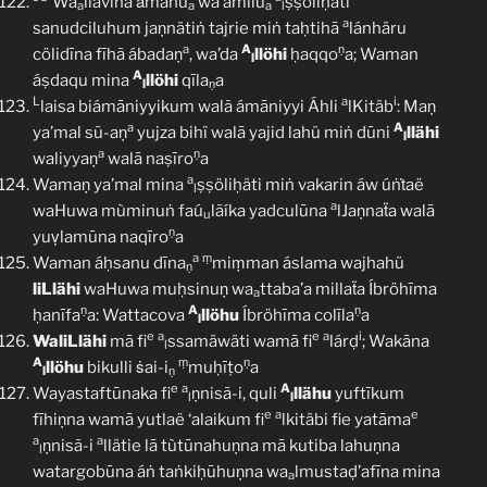
Wa
llavīna ǎmanū
wa’amilū
ṣṣöliḥäti
a
a
a
l
a
sanudciluhum jaṇnätiṅ tajrie miṅ taḥtihā
lánhäru
a
A
ṇ
cölidīna fīhã ábadaṇ
, wa’da
llöhi
ḥaqqo
a; Waman
l
A
áṣdaqu mina
llöhi
qīla
a
l
ṇ
L
a
i
laisa biámāniyyikum walã ámāniyyi Áhli
lKitäb
: Maṇ
a
A
ya’mal sũ-aṇ
yujza bihï walā yajid lahü miṅ dūni
llähi
l
a
ṇ
waliyyaṇ
walā naṣīro
a
a
Wamaṇ ya’mal mina
ṣṣöliḥäti miṅ vakarin áw úṅṫaë
l
a
waHuwa mùminuṅ faú
lãíka yadculūna
lJaṇnaẗa walā
u
ṇ
yuṿlamūna naqīro
a
a
ṃ
Waman áḥsanu dīna
miṃman áslama wajhahü
ṇ
liLlähi
waHuwa muḥsinuṇ wa
ttaba’a millaẗa Íbröhīma
a
ṇ
A
ṇ
ḥanīfa
a: Wattacova
llöhu
Íbröhīma colīla
a
l
e
a
e
a
i
WaliLlähi
mā fi
ssamäwäti wamā fi
lárḍ
; Wakāna
l
A
ṃ
ṇ
llöhu
bikulli ṡai-i
muḥīṭo
a
l
ṇ
e
a
A
Wayastaftūnaka fi
ṇnisã-i, quli
llähu
yuftīkum
l
l
e
a
e
fīhiṇna wamā yutlaë ‘alaikum fi
lkitäbi fie yatāma
a
a
ṇnisã-i
llätie lā tùtūnahuṇna mā kutiba lahuṇna
l
watargobūna áṅ taṅkiḥūhuṇna wa
lmustaḍ’afīna mina
a