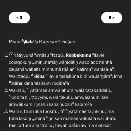
< 3
5 >
A
a
a
i
Bismi
llähi
rRoḥmäni
rRoḥīm
l
l
l
77
a
a
a
Yãáyyuhā
ṇnāsu
ttaqū
Robbakumu
llavie
l
a
colaqokuṃ
miṇ
nafsiṇ wäḥidaẗiṇ wacolaqo minhā
ṃ
ṇ
a
a
ṇ
zaujahā wabaṫṫa minhumā rijālaṅ
kaṫīroṇ
wanisã-a
;
A
a
a
Wa
ttaqū
llöha
llavie tasãálūna bihï wa
lárḥām
; Íṇna
a
a
l
a
A
ṇ
llöha
kāna ‘alaikum roqība
a
l
a
Wa-ātū
lyatämaẽ ámwälahum, walā tatabaddalū
a
a
a
lcobīṫa bi
ṭṭoyyibi, walā tàkulũ
ámwälahum ílaẽ
al
a
a
ṇ
ámwälikum; Íṇnahü kāna ḥūbaṅ
kabīro
a
e
a
Waín ciftum állā tuqsiṭū
fi
lyatämaë fa
ṅkiḥū
mā
a
a
a
a
ṭōba lakuṃ
mina
ṇnisã-i maṫnaë waṫuläṫa warubä’a,
ṃ
l
faín ciftum állā ta’dilū
fawäḥidaẗan áw mā malakat
a