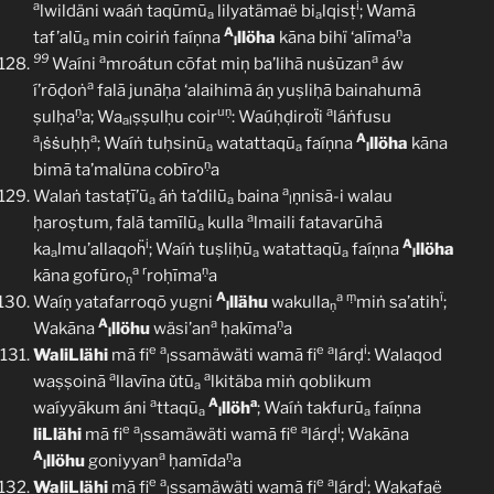
a
i
lwildäni waáṅ taqūmū
lilyatämaë bi
lqisṭ
; Wamā
a
a
A
ṇ
taf’alū
min coiriṅ faíṇna
llöha
kāna bihï ‘alīma
a
a
l
99
a
a
Waíni
mroátun cōfat miņ ba’lihā nuṡūzan
áw
a
í’rōḍoṅ
falā junāḥa ‘alaihimã áṇ yuṣliḥā bainahumā
ṇ
uṇ
a
ṣulḥa
a; Wa
ṣṣulḥu coir
: Waúḥḍiroẗi
láṅfusu
al
a
a
A
ṡṡuḥḥ
; Waíṅ tuḥsinū
watattaqū
faíṇna
llöha
kāna
l
a
a
l
ṇ
bimā ta’malūna cobīro
a
a
Walaṅ tastaṭī’ũ
áṅ ta’dilū
baina
ṇnisã-i walau
a
a
l
a
ḥaroṣtum, falā tamīlū
kulla
lmaili fatavarūhā
a
i
A
ka
lmu’allaqoḧ
; Waíṅ tuṣliḥū
watattaqū
faíṇna
llöha
a
a
a
l
a
r
ṇ
kāna gofūro
roḥīma
a
ṇ
A
a
ṃ
ï
Waíṇ yatafarroqō yugni
llähu
wakulla
miṅ sa’atih
;
l
ṇ
A
a
ṇ
Wakāna
llöhu
wäsi’an
ḥakīma
a
l
e
a
e
a
i
WaliLlähi
mā fi
ssamäwäti wamā fi
lárḍ
: Walaqod
l
a
a
waṣṣoinā
llavīna ǔtū
lkitäba miṅ qoblikum
a
a
A
a
waíyyākum áni
ttaqū
llöh
; Waíṅ takfurū
faíṇna
a
l
a
e
a
e
a
i
liLlähi
mā fi
ssamäwäti wamā fi
lárḍ
; Wakāna
l
A
a
ṇ
llöhu
goniyyan
ḥamīda
a
l
e
a
e
a
i
WaliLlähi
mā fi
ssamäwäti wamā fi
lárḍ
; Wakafaë
l