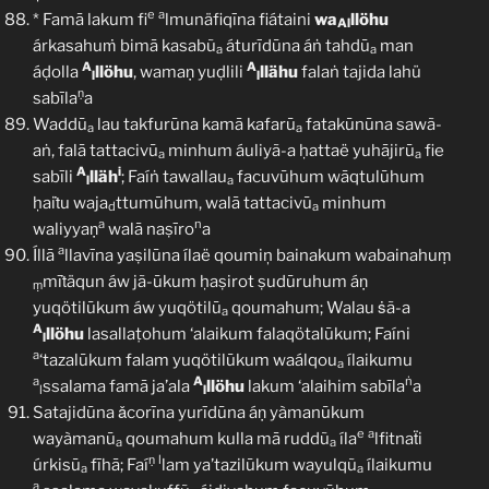
e
a
* Famā lakum fi
lmunäfiqīna fiátaini
wa
llöhu
Al
árkasahuṁ bimā kasabũ
áturīdūna áṅ tahdū
man
a
a
A
A
áḍolla
llöhu
, wamaṇ yuḍlili
llähu
falaṅ tajida lahü
l
l
ṇ
sabīla
a
Waddū
lau takfurūna kamā kafarū
fatakūnūna sawã-
a
a
aṅ, falā tattacivū
minhum áuliyã-a ḥattaë yuhājirū
fie
a
a
A
i
sabīli
lläh
; Faíṅ tawallau
facuvūhum wāqtulūhum
l
a
ḥaiṫu waja
ttumūhum, walā tattacivū
minhum
d
a
a
n
waliyyaṇ
walā naṣīro
a
a
Íllā
llavīna yaṣilūna ílaë qoumiņ bainakum wabainahuṃ
mīṫäqun áw jã-ūkum ḥaṣirot ṣudūruhum áṇ
ṃ
yuqötilūkum áw yuqötilū
qoumahum; Walau ṡã-a
a
A
llöhu
lasallaṭohum ‘alaikum falaqötalūkum; Faíni
l
a
‘tazalūkum falam yuqötilūkum waálqou
ílaikumu
a
a
A
ṅ
ssalama famā ja’ala
llöhu
lakum ‘alaihim sabīla
a
l
l
Satajidūna ǎcorīna yurīdūna áṇ yàmanūkum
e
a
wayàmanū
qoumahum kulla mā ruddũ
íla
lfitnaẗi
a
a
ṇ
l
úrkisū
fīhā; Faí
lam ya’tazilūkum wayulqũ
ílaikumu
a
a
a