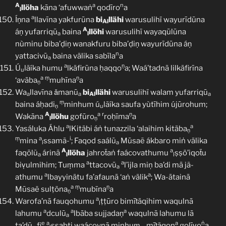
A
a
n
llöha
kāna ‘afuwwaṅ
qodīro
a
l
a
Íṇna
llavīna yakfurūna
bi
llähi
warusulihï wayurīdūna
Al
A
áṇ yufarriqū
baina
llöhi
warusulihï wayaqūlūna
a
l
nùminu biba’ḍiṇ wanakfuru biba’ḍiṇ wayurīdūna áṇ
n
yattacivū
baina välika sabīla
a
a
a
ṇ
Ú
lãíka humu
lkäfirūna ḥaqqo
a; Waá’tadnā lilkäfirīna
u
a
ṃ
ṇ
‘avāba
muhīna
a
ṇ
Wa
llavīna ǎmanū
bi
llähi
warusulihï walam yufarriqū
a
a
Al
a
ṃ
baina áḥadi
minhum ú
lãíka saufa yùtīhim újūrohum;
ṇ
u
A
a
r
ṇ
Wakāna
llöhu
gofūro
roḥīma
a
l
ṇ
a
a
Yasáluka Áhlu
lKitäbi áṅ tunazzila ‘alaihim kitäba
ṇ
ṃ
a
i
mina
ssamã-
; Faqod saálū
Mūsaẽ ákbaro miṅ välika
l
a
A
a
faqōlũ
árinā
llöha
jahroẗaṅ faácovathumu
ṣṣö’iqoẗu
a
l
l
a
a
biṿulmihim; Ṫuṃma
ttacovū
l’ijla miņ ba’di mā jã-
a
a
a
athumu
lbayyinätu fa’afaunā ‘aṅ välik
; Wa-ātainā
a
ṃ
ṇ
Mūsaë sulṭöna
mubīna
a
ṇ
a
Warofa’nā fauqohumu
ṭṭūro bimīṫäqihim waqulnā
l
a
a
a
lahumu
dculū
lbāba sujjadaṇ
waqulnā lahumu lā
a
e
a
a
ṅ
ta’dū
fi
ssabti waácovnā minhuṃ
mīṫäqon
golīṿo
a