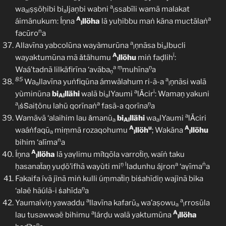
a
wa
ṣṣōḥibi bi
ljaņbi wabni
ssabīli wamā malakat
al
a
l
A
a
áimänukum: Íṇna
llöha
lā yuḥibbu maṅ kāna muctālaṅ
l
n
facūro
a
a
Allavīna yabcolūna wayàmurūna
ṇnāsa bi
lbucli
l
a
A
ï
wayaktumūna mã ǎtähumu
llöhu
miṅ faḍlih
:
l
a
ṃ
ṇ
Waá’tadnā lilkäfirīna ‘avāba
muhīna
a
ṇ
85
a
Wa
llavīna yuṅfiqūna ámwälahum ri-ã-a
ṇnāsi walā
a
l
a
i
yùminūna
bi
llähi
walā bi
lYaumi
lǍcir
: Wamaṇ yakuni
Al
a
a
a
ṇ
ṡṠaiṭönu lahü qorīnaṅ
fasã-a qorīna
a
l
a
Wamāvā ‘alaihim lau ǎmanū
bi
llähi
wa
lYaumi
lǍciri
a
Al
a
A
u
A
waáṅfaqū
miṃmā rozaqohumu
llöh
; Wakāna
llöhu
a
l
l
n
bihim ‘alīma
a
A
Íṇna
llöha
lā yaṿlimu miṫqōla varroẗiṇ, waíṅ taku
l
ṇ
l
a
ṅ
ḥasanaẗaṇ yuḍö’ifhā wayùti mi
ladunhu ájron
‘aṿīma
a
Fakaifa ívā jìnā miṅ kulli úṃmaẗiņ biṡahīdiṇ wajìnā bika
ṇ
‘alaë hãúlã-i ṡahīda
a
a
a
Yaumaíviṇ yawaddu
llavīna kafarū
wa’aṣowu
rrosūla
a
a
l
a
A
lau tusawwaë bihimu
lárḍu walā yaktumūna
llöha
l
ṇ