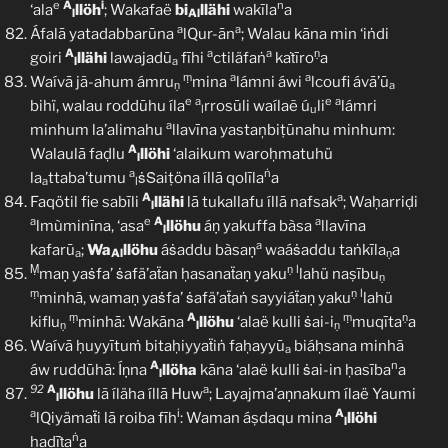
e
A
i
n
‘ala
llöh
; Wakafaë
bi
llähi
wakīla
a
l
Al
a
a
Áfalā yatadabbarūna
lQur-ān
; Walau kāna min ‘iṅdi
A
a
a
ṇ
goiri
llähi
lawajadū
fīhi
ctiläfaṅ
kaṫīro
a
l
a
ṃ
a
a
Waívā jã-ahum ámru
mina
lámni áwi
lcoufi ávā’ū
ṇ
a
e
a
e
a
bihï, walau roddūhu íla
rrosūli waílaẽ ú
li
lámri
l
u
a
minhum la’alimahu
llavīna yastaņbiṭūnahu minhum:
A
Walaulā faḍlu
llöhi
‘alaikum waroḥmatuhü
l
a
ṅ
la
ttaba’tumu
ṡṠaiṭöna íllā qolīla
a
a
l
A
a
Faqötil fie sabīli
llähi
lā tukallafu íllā nafsak
; Waḥarriḍi
l
a
e
A
a
lmùminīna, ‘asa
llöhu
áṇ yakuffa bàsa
llavīna
l
a
kafarū
;
Wa
llöhu
áṡaddu bàsaṇ
waáṡaddu taṅkīla
a
a
Al
ṇ
Ṃ
ṇ
l
maṇ yaṡfa’ ṡafä’aẗan ḥasanaẗaṇ yaku
lahü naṣību
ṇ
ṃ
ṇ
l
minhā, wamaṇ yaṡfa’ ṡafä’aẗaṅ sayyiáẗaṇ yaku
lahü
ṃ
A
ṃ
ṇ
kiflu
minhā: Wakāna
llöhu
‘alaë kulli ṡai-i
muqīta
a
ṇ
l
ṇ
Waívā ḥuyyītuṁ bitaḥiyyaẗiṅ faḥayyū
biáḥsana minhã
a
A
n
áw ruddūhã: Íṇna
llöha
kāna ‘alaë kulli ṡai-in ḥasība
a
l
92
A
a
llöhu
lã íläha íllā Huw
; Layajma’aṇnakum ílaë Yaumi
l
a
i
A
lQiyämaẗi lā roiba fīh
: Waman áṣdaqu mina
llöhi
l
ṅ
ḥadīṫa
a