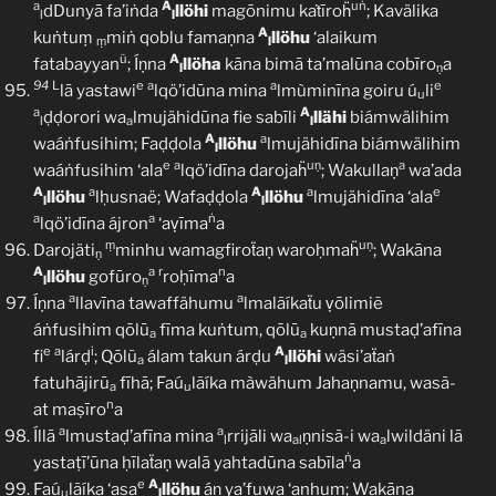
a
A
uṅ
dDunyā fa’iṅda
llöhi
magōnimu kaṫīroḧ
; Kavälika
l
l
A
kuṅtuṃ
miṅ qoblu famaṇna
llöhu
‘alaikum
ṃ
l
ũ
A
fatabayyan
; Íṇna
llöha
kāna bimā ta’malūna cobīro
a
l
ṇ
94
L
e
a
a
e
lā yastawi
lqö’idūna mina
lmùminīna goiru ú
li
u
a
A
ḍḍorori wa
lmujähidūna fie sabīli
llähi
biámwälihim
l
a
l
A
a
waáṅfusihim; Faḍḍola
llöhu
lmujähidīna biámwälihim
l
e
a
uṇ
a
waáṅfusihim ‘ala
lqö’idīna darojaḧ
; Wakullaṇ
wa’ada
A
a
A
a
e
llöhu
lḥusnaë; Wafaḍḍola
llöhu
lmujähidīna ‘ala
l
l
a
a
ṅ
lqö’idīna ájron
‘aṿīma
a
ṃ
uṇ
Darojäti
minhu wamagfiroẗaṇ waroḥmaḧ
; Wakāna
ṇ
A
a
r
n
llöhu
gofūro
roḥīma
a
l
ṇ
a
a
Íṇna
llavīna tawaffähumu
lmalãíkaẗu ṿōlimiẽ
áṅfusihim qōlū
fīma kuṅtum, qōlū
kuṇnā mustaḍ’afīna
a
a
e
a
i
A
fi
lárḍ
; Qōlũ
álam takun árḍu
llöhi
wäsi’aẗaṅ
a
l
fatuhājirū
fīhā; Faú
lãíka màwähum Jahaṇnamu, wasã-
a
u
n
at maṣīro
a
a
a
Íllā
lmustaḍ’afīna mina
rrijāli wa
ṇnisã-i wa
lwildäni lā
l
al
a
ṅ
yastaṭī’ūna ḥīlaẗaṇ walā yahtadūna sabīla
a
e
A
Faú
lãíka ‘asa
llöhu
áṇ ya’fuwa ‘anhum; Wakāna
u
l