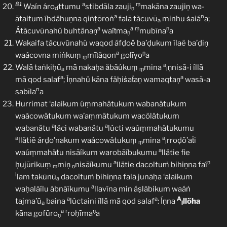
81
a
ṃ
Waín áro
ttumu
stibdāla zauji
makāna zaujiṇ wa-
d
ṇ
a
n
ātaitum íḥdähuṇna qiṅṭōroṅ
falā tàcuvū
minhu ṡaiá
a;
a
a
a
ṃ
ṇ
Átàcuvūnahü buhtänaṇ
waíṫma
mubīna
a
ṇ
Wakaifa tàcuvūnahü waqod áfḍoë ba’ḍukum ílaë ba’ḍiṇ
a
ṇ
waácovna miṅkuṃ
mīṫäqon
golīṿo
a
ṃ
a
Walā taṅkiḥū
mā nakaḥa ǎbãúkuṃ
mina
ṇnisã-i íllā
a
ṃ
l
a
a
mā qod salaf
; Íṇnahü kāna fäḥiṡaẗaṇ wamaqtaṇ
wasã-a
n
sabīla
a
Ḥurrimat ‘alaikum úṃmahätukum wabanätukum
waácowätukum wa’aṃmätukum wacölätukum
a
a
wabanätu
láci wabanätu
lúcti waúṃmahätukumu
a
a
llätiẽ árḍo’nakum waácowätukuṃ
mina
rroḍö’aẗi
ṃ
l
a
waúṃmahätu nisãíkum warobãíbukumu
llätie fie
a
ṇ
ḥujūrikuṃ
miṇ
nisãíkumu
llätie dacoltuṁ bihiṇna faí
ṃ
ṇ
l
lam takūnū
dacoltuṁ bihiṇna falā junāḥa ‘alaikum
a
a
waḥalãílu ábnãíkumu
llavīna min áṣlābikum waáṅ
a
a
A
tajma’ū
baina
lúctaini íllā mā qod salaf
: Íṇna
llöha
a
l
a
r
ṇ
kāna gofūro
roḥīma
a
ṇ