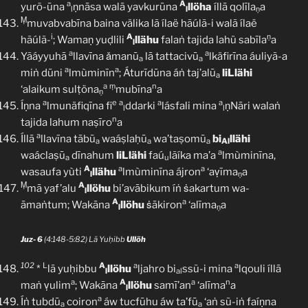
a
A
yurõ-ūna
ṇnāsa walā yavkurūna
llöha
íllā qolīla
a
l
l
ṇ
Ṃ
muvabvabīna baina välika lã ílaë hãúlã-i walã ílaë
i
A
ṇ
hãúlã-
; Wamaṇ yuḍlili
llähu
falaṅ tajida lahü sabīla
a
l
a
a
Yãáyyuhā
llavīna ǎmanū
lā tattacivū
lkäfirīna áuliyã-a
a
a
a
a
miṅ dūni
lmùminīn
; Áturīdūna áṅ taj’alū
liLlähi
a
a
ṃ
n
‘alaikum sulṭöna
mubīna
a
ṇ
a
e
a
a
a
Íṇna
lmunäfiqīna fi
ddarki
lásfali mina
ṇNāri walaṅ
l
l
n
tajida lahum naṣīro
a
a
Íllā
llavīna tābū
waáṣlaḥū
wa’taṣomū
bi
llähi
a
a
a
Al
a
waáclaṣū
dīnahum
liLlähi
faú
lãíka ma’a
lmùminīna,
a
u
A
a
a
wasaufa yùti
llähu
lmùminīna ájron
‘aṿīma
a
l
ṇ
Ṃ
A
mā yaf’alu
llöhu
bi’avābikum íṅ ṡakartum wa-
l
A
a
āmaṅtum; Wakāna
llöhu
ṡākiron
‘alīma
a
l
ṇ
Juz- 6
(4:148-5:82) Lā Yuḥibb
Ullöh
102
L
A
a
a
*
lā yuḥibbu
llöhu
ljahro bi
ssũ-i mina
lqouli íllā
l
al
a
A
a
n
maṅ ṿulim
; Wakāna
llöhu
samī’an
‘alīma
a
l
a
Íṅ tubdū
coiron
áw tucfūhu áw ta’fū
‘aṅ sũ-iṅ faíṇna
a
a