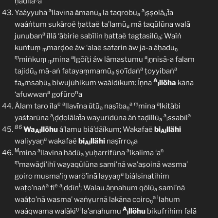
ḥadīṫa
a
a
a
Yãáyyuhā
llavīna ǎmanū
lā taqrobū
ṣṣolä
ẗa
a
a
l
u
waáṅtum sukäroë ḥattaë ta’lamū
mā taqūlūna walā
a
a
junuban
íllā ‘ābirie sabīlin ḥattaë tagtasilū
; Waíṅ
a
kuṅtuṃ
marḍoẽ áw ‘alaë safarin áw jã-a áḥadu
ṃ
ṇ
ṃ
a
a
miṅkuṃ
mina
lgõíṭi áw lämastumu
ṇnisã-a falam
ṃ
l
a
a
tajidū
mã-aṅ fatayaṃmamū
ṣo’īdaṅ
ṭoyyibaṅ
a
a
A
fa
msaḥū
biwujūhikum waáidīkum: Íṇna
llöha
kāna
a
a
l
a
n
‘afuwwan
gofūro
a
e
a
a
ṃ
a
Álam taro íla
llavīna ǔtū
naṣība
mina
lkitäbi
a
ṇ
a
a
a
yaṡtarūna
ḍḍolälaẗa wayurīdūna áṅ taḍillū
ssabīl
l
a
l
86
Wa
llöhu
á’lamu biá’dãíkum; Wakafaë
bi
llähi
Al
Al
a
waliyyaṇ
wakafaë
bi
llähi
naṣīrro
a
Al
ṇ
Ṃ
a
a
ṇ
mina
llavīna hādū
yuḥarrifūna
lkalima ‘a
a
ṃ
mawāḍi’ihï wayaqūlūna sami’nā wa’aṣoinā wasma’
a
goiro musma’iṇ warö’inā layyaņ
biálsinatihim
a
e
a
i
waṭo’naṅ
fi
ddīn
; Walau áṇnahum qōlū
sami’nā
l
a
a
l
waáṭo’nā wasma’ waṅṿurnā lakāna coiro
lahum
ṇ
ṇ
l
A
waáqwama waläki
la’anahumu
llöhu
bikufrihim falā
l