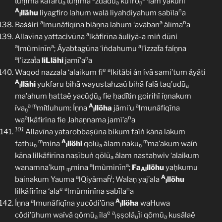
ṫuṃma kafarū
ṫuṃma
zdādū
kufro
lam yakuni
a
a
ṇ
A
ņ
llähu
liyagfiro lahum walā liyahdiyahum sabīla
a
l
a
a
n
Baṡṡiri
lmunäfiqīna biáṇna lahum ‘avāban
álīma
a
a
Allavīna yattacivūna
lkäfirīna áuliyã-a miṅ dūni
a
a
a
lmùminīn
; Áyabtagūna ‘iṅdahumu
l’izzaẗa faíṇna
a
ṇ
l’izzaẗa
liLlähi
jamī’a
a
e
a
Waqod nazzala ‘alaikum fi
lkitäbi án ívā sami’tum ǎyäti
A
llähi
yukfaru bihā wayustahzaú bihā falā taq’udū
l
a
ma’ahum ḥattaë yacūḍū
fie ḥadīṫin goirihĩ íṇnakum
a
a
ṃ
A
a
íva
miṫluhum: Íṇna
llöha
jāmi’u
lmunäfiqīna
ṇ
l
a
n
wa
lkäfirīna fie Jahaṇnama jamī’a
a
101
Allavīna yatarobbaṣūna bikum faíṅ kāna lakum
ṃ
A
ṃ
fatḥu
mina
llöhi
qōlũ
álam naku
ma’akum waíṅ
ṇ
l
a
ṇ
kāna lilkäfirīna naṣībuṅ qōlũ
álam nastaḥwiv ‘alaikum
a
a
a
wanamna’kuṃ
mina
lmùminīn
;
Fa
llöhu
yaḥkumu
ṃ
Al
a
i
A
bainakum Yauma
lQiyämaḧ
; Walaṇ yaj’ala
llöhu
l
e
a
n
lilkäfirīna ‘ala
lmùminīna sabīla
a
a
A
Íṇna
lmunäfiqīna yucödi’ūna
llöha
waHuwa
l
e
a
cödi’ūhum waívā qōmũ
íla
ṣṣolä
ẗi qōmū
kusālaë
a
l
u
a