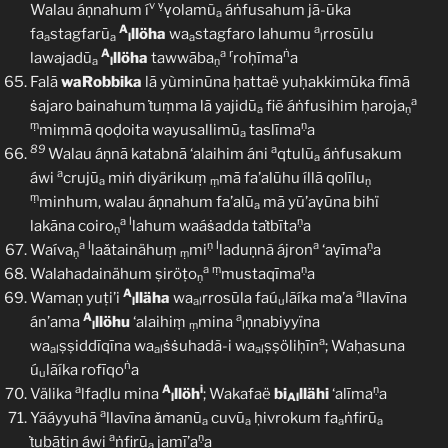
v
ṿ
Walau áṇnahum í
ṿolamũ
áṅfusahum jã-ūka
a
A
a
fa
stagfarū
llöha
wa
stagfaro lahumu
rrosūlu
a
a
l
a
l
A
a
r
ṅ
lawajadū
llöha
tawwāba
roḥīma
a
a
l
ṇ
Falā
waRobbika
lā yùminūna ḥattaë yuḥakkimūka fīmā
a
ṡajaro bainahum ṫuṃma lā yajidū
fiẽ áṅfusihim ḥaroja
a
ṇ
ṃ
ṇ
miṃmā qoḍoita wayusallimū
taslīma
a
a
89
a
Walau áṇnā katabnā ‘alaihim áni
qtulũ
áṅfusakum
a
a
áwi
crujū
miṅ diyärikuṃ
mā fa’alūhu íllā qolīlu
a
ṃ
ṇ
ṃ
minhum, walau áṇnahum fa’alū
mā yū’aṿūna bihï
a
a
l
ṇ
lakāna coiro
lahum waáṡadda taṫbīta
a
ṇ
a
l
ṇ
l
a
ṇ
Waíva
laǎtainähuṃ
mi
laduṇnã ájron
‘aṿīma
a
ṇ
ṃ
a
ṃ
ṇ
Walahadainähum ṣiröṭo
mustaqīma
a
ṇ
A
a
Wamaṇ yuṭi’i
lläha
wa
rrosūla faú
lãíka ma’a
llavīna
l
al
u
A
a
án’ama
llöhu
‘alaihiṃ
mina
ṇnabiyyïna
l
ṃ
l
a
wa
ṣṣiddīqīna wa
ṡṡuhadã-i wa
ṣṣöliḥīn
; Waḥasuna
al
al
al
ṅ
ú
lãíka rofīqo
a
u
a
A
i
ṇ
Välika
lfaḍlu mina
llöh
; Wakafaë
bi
llähi
‘alīma
a
l
Al
a
Yãáyyuhā
llavīna ǎmanū
cuvū
ḥivrokum fa
ṅfirū
a
a
a
a
a
ṇ
ṫubātin áwi
ṅfirū
jamī’a
a
a