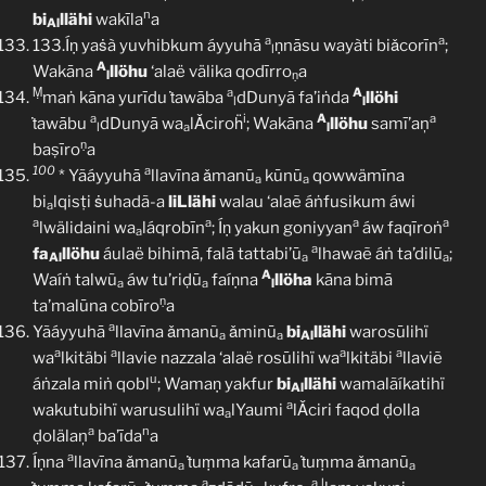
n
bi
llähi
wakīla
a
Al
a
a
133.Íṇ yaṡà yuvhibkum áyyuhā
ṇnāsu wayàti biǎcorīn
;
l
A
Wakāna
llöhu
‘alaë välika qodīrro
a
l
ṇ
Ṃ
a
A
maṅ kāna yurīdu ṫawāba
dDunyā fa’iṅda
llöhi
l
l
a
i
A
a
ṫawābu
dDunyā wa
lǍciroḧ
; Wakāna
llöhu
samī’aņ
l
a
l
ṇ
baṣīro
a
100
a
* Yãáyyuhā
llavīna ǎmanū
kūnū
qowwämīna
a
a
bi
lqisṭi ṡuhadã-a
liLlähi
walau ‘alaẽ áṅfusikum áwi
a
a
a
a
a
lwälidaini wa
láqrobīn
; Íṇ yakun goniyyan
áw faqīroṅ
a
a
fa
llöhu
áulaë bihimā, falā tattabi’ū
lhawaẽ áṅ ta’dilū
;
Al
a
a
A
Waíṅ talwũ
áw tu’riḍū
faíṇna
llöha
kāna bimā
a
a
l
ṇ
ta’malūna cobīro
a
a
Yãáyyuhā
llavīna ǎmanũ
ǎminū
bi
llähi
warosūlihï
a
a
Al
a
a
a
a
wa
lkitäbi
llavie nazzala ‘alaë rosūlihï wa
lkitäbi
llaviẽ
u
áṅzala miṅ qobl
; Wamaṇ yakfur
bi
llähi
wamalãíkatihï
Al
a
wakutubihï warusulihï wa
lYaumi
lǍciri faqod ḍolla
a
a
n
ḍolälaņ
ba’īda
a
a
Íṇna
llavīna ǎmanū
ṫuṃma kafarū
ṫuṃma ǎmanū
a
a
a
a
a
l