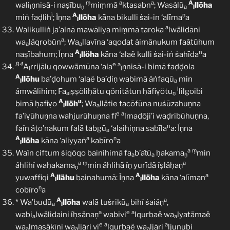
ṃ
a
a
A
wali
ṇnisã-i naṣību
miṃmā
ktasabn
; Wasálū
llöha
l
ṇ
a
l
ĩ
A
ṇ
miṅ faḍlih
; Íṇna
llöha
kāna bikulli ṡai-in ‘alīma
a
l
a
Walikulliṅ ja’alnā mawāliya miṃmā taroka
lwälidāni
a
wa
láqrobūn
; Wa
llavīna ‘aqodat áimänukum faǎtūhum
a
a
A
n
naṣībahum; Íṇna
llöha
kāna ‘alaë kulli ṡai-iṅ ṡahīda
a
l
84
e
a
A
rrijālu qowwämūna ‘ala
ṇnisã-i bimā faḍḍola
l
l
A
llöhu
ba’ḍohum ‘alaë ba’ḍiṇ wabimã áṅfaqū
min
l
a
l
ámwälihim; Fa
ṣṣöliḥätu qönitätun ḥāfiṿötu
lilgoibi
al
ṇ
A
u
bimā ḥafiṿo
llöh
; Wa
llätie tacōfūna nuṡūzahuṇna
l
a
e
a
fa’iṿūhuṇna wahjurūhuṇna fi
lmaḍōji’i waḍribūhuṇna,
n
faín áṭo’nakum falā tabgū
‘alaihiṇna sabīla
a: Íṇna
a
A
a
ṇ
llöha
kāna ‘aliyyaṅ
kabīro
a
l
a
ṃ
Waín ciftum ṡiqōqo bainihimā fa
b’aṫū
ḥakama
min
a
a
ṇ
a
ṃ
a
áhlihï waḥakama
min áhlihã íṇ yurīdã íṣläḥaṇ
ṇ
A
A
a
yuwaffiqi
llähu
bainahumã: Íṇna
llöha
kāna ‘alīman
l
l
ṇ
cobīro
a
A
a
* Wa’budū
llöha
walā tuṡrikū
bihï ṡaiáṇ
,
a
l
a
a
e
a
wabi
lwälidaini íḥsänaṇ
wabivi
lqurbaë wa
lyatämaë
a
a
e
a
a
wa
lmasäkīni wa
ljāri vi
lqurbaë wa
ljāri
ljunubi
a
a
a