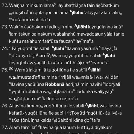
ṇ
l
Waíṇna miṅkum lama
layubaṭṭiáṇna faín áṣöbatkuṃ
A
muṣībaẗuṅ qōla qod án’ama
llöhu
‘alayya ív lam áku
ṃ
l
ṇ
ṃ
ṇ
ma’ahum ṡahīda
a
ṃ
A
ṇ
Walaín áṣöbakum faḍlu
mina
llöhi
layaqūlaṇna kaá
ṇ
l
l
lam takuņ bainakum wabainahü mawaddaẗuṇ yälaitanie
a
ṅ
kuṅtu ma’ahum faáfūza fauzan
‘aṿīma
a
A
a
a
* Falyuqötil fie sabīli
llähi
llavīna yaṡrūna
lḥayä
ẗa
l
u
a
i
A
dDunyā bi
lǍciroḧ
; Wamaṇ yuqötil fie sabīli
llähi
l
a
l
a
ṇ
fayuqtal áw yaglib fasaufa nùtīhi ájron
‘aṿīma
a
90
A
Wamā lakum lā tuqötilūna fie sabīli
llähi
l
a
wa
lmustaḍ’afīna mina
rrijāli wa
ṇnisã-i wa
lwildäni
a
l
al
a
a
a
llavīna yaqūlūna
Robbanã
ácrijnā min hävihi
lqoryaẗi
a
ṇ
l
a
ṿṿōlimi áhluhā wa
j’al
lanā mi
laduṅka waliyyaṇ
l
a
l
ṇ
l
n
wa
j’al
lanā mi
laduṅka naṣīro
a
a
l
A
Allavīna ǎmanū
yuqötilūna fie sabīli
llähi
, wa
llavīna
a
l
a
a
kafarū
yuqötilūna fie sabīli
ṭṬögūti faqötilũ
áuliyã-a
a
l
a
a
a
n
ṡṠaiṭöni, íṇna kaida
ṡṠaiṭöni kāna ḍo’īfa
a
l
l
e
a
Álam taro íla
llavīna qīla lahum kuffũ
áidiyakum
a
a
a