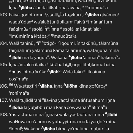
marḍoẽ áṅ taḍo’ũ
ásliḥatakum, wacuvū
ḥivrokum:
ṃ
a
a
A
a
ṃ
ṅ
Íṇna
llöha
á’adda lilkäfirīna ‘avāba
muhīna
a
l
ṇ
a
A
a
Faívā qoḍoitumu
ṣṣolä
ẗa fa
vkurū
llöha
qiyämaṇ
l
u
a
a
l
a
a
waqu’ūdaṇ
wa’alaë junūbikum; Faívā
ṭmànaṅtum
a
a
a
e
faáqīmū
ṣṣolä
ḧ
; Íṇna
ṣṣolä
ẗa kānat ‘ala
a
l
u
l
u
a
a
ṃ
ṇ
lmùminīna kitäba
mauqūta
a
ṇ
e
a
a
Walā tahinū
fi
btigõ-i
lqoumi, íṅ takūnū
tàlamūna
a
a
faíṇnahum yàlamūna kamā tàlamūna, watarjūna mina
A
a
A
a
n
llöhi
mā lā yarjūn
: Wakāna
llöhu
‘alīman
ḥakīma
a
l
l
a
Íṇnã áṅzalnã ílaika
lkitäba bi
lḥaqqi litaḥkuma baina
a
a
A
u
ṇ
l
ṇnāsi bimã áröka
llöh
; Walā taku
lilcõínīna
l
l
ṇ
coṣīma
a
96
A
A
a
Wa
stagfiri
lläha
, íṇna
llöha
kāna gofūro
a
l
l
ṇ
r
ṇ
roḥīma
a
a
Walā tujādil ‘ani
llavīna yactānūna áṅfusahum; Íṇna
A
a
ṇ
llöha
lā yuḥibbu maṅ kāna cowwānan
áṫīma
a
l
a
A
Yastacfūna mina
ṇnāsi walā yastacfūna mina
llöhi
l
l
waHuwa ma’ahum ív yubayyitūna mā lā yarḍoë mina
a
i
A
n
lqoul
; Wakāna
llöhu
bimā ya’malūna muḥīṭo
a
l