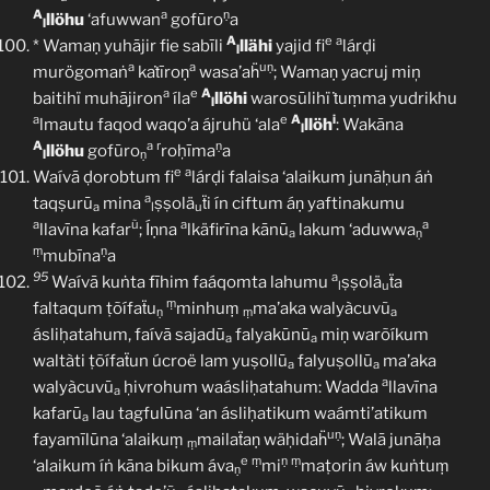
A
a
ṇ
llöhu
‘afuwwan
gofūro
a
l
A
e
a
* Wamaṇ yuhājir fie sabīli
llähi
yajid fi
lárḍi
l
a
a
uṇ
murögomaṅ
kaṫīroṇ
wasa’aḧ
; Wamaṇ yacruj miņ
a
e
A
baitihï muhājiron
íla
llöhi
warosūlihï ṫuṃma yudrikhu
l
a
e
A
i
lmautu faqod waqo’a ájruhü ‘ala
llöh
: Wakāna
l
A
a
r
ṇ
llöhu
gofūro
roḥīma
a
l
ṇ
e
a
Waívā ḍorobtum fi
lárḍi falaisa ‘alaikum junāḥun áṅ
a
taqṣurū
mina
ṣṣolä
ẗi ín ciftum áṇ yaftinakumu
a
l
u
a
ũ
a
a
llavīna kafar
; Íṇna
lkäfirīna kānū
lakum ‘aduwwa
a
ṇ
ṃ
ṇ
mubīna
a
95
a
Waívā kuṅta fīhim faáqomta lahumu
ṣṣolä
ẗa
l
u
ṃ
faltaqum ṭõífaẗu
minhuṃ
ma’aka walyàcuvũ
ṇ
ṃ
a
ásliḥatahum, faívā sajadū
falyakūnū
miṇ warõíkum
a
a
waltàti ṭõífaẗun úcroë lam yuṣollū
falyuṣollū
ma’aka
a
a
a
walyàcuvū
ḥivrohum waásliḥatahum: Wadda
llavīna
a
kafarū
lau tagfulūna ‘an ásliḥatikum waámti’atikum
a
uṇ
fayamīlūna ‘alaikuṃ
mailaẗaṇ wäḥidaḧ
; Walā junāḥa
ṃ
e
ṃ
ṇ
ṃ
‘alaikum íṅ kāna bikum áva
mi
maṭorin áw kuṅtuṃ
ṇ