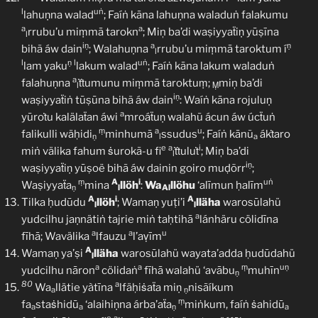
l
uṅ
lahuṇna walad
; Faíṅ kāna lahuṇna waladuṅ falakumu
a
a
rrubu’u miṃmā tarokn
; Miņ ba’di waṣiyyaẗiṇ yūṣīna
l
iṇ
a
ṇ
bihã áw dain
; Walahuṇna
rrubu’u miṃmā taroktum í
l
l
ṇ
l
uṅ
lam yaku
lakum walad
; Faíṅ kāna lakum waladuṅ
a
falahuṇna
ṫṫumunu miṃmā taroktuṃ;
miņ ba’di
l
Ṃ
iṇ
waṣiyyaẗiṅ tūṣūna bihã áw dain
: Waíṅ kāna rojuluṇ
a
yūroṫu kalälaẗan áwi
mroáẗuṇ walahũ ácun áw úcẗuṅ
ṃ
a
u
falikulli wäḥidi
minhumā
ssudus
; Faíṅ kānũ
ákṫaro
ṇ
l
a
e
a
i
miṅ välika fahum ṡurokã-u fi
ṫṫuluṫ
; Miņ ba’di
l
iṇ
waṣiyyaẗiṇ yūṣoë bihã áw dainin goiro muḍõrr
;
ṃ
A
i
uṅ
Waṣiyyaẗa
mina
llöh
:
Wa
llöhu
‘alīmun ḥalīm
ṇ
l
Al
A
i
A
Tilka ḥudūdu
llöh
; Wamaṇ yuṭi’i
lläha
warosūlahü
l
l
a
yudcilhu jaṇnätiṅ tajrie miṅ taḥtihā
lánhäru cölidīna
a
a
u
fīhā; Wavälika
lfauzu
l’aṿīm
A
Wamaṇ ya’ṣi
lläha
warosūlahü wayata’adda ḥudūdahü
l
a
a
ṃ
uṇ
yudcilhu nāron
cölidaṅ
fīhā walahü ‘avābu
muhīn
ṇ
80
a
Wa
llätie yàtīna
lfäḥiṡaẗa miṇ
nisãíkum
a
ṇ
ṃ
fa
staṡhidū
‘alaihiṇna árba’aẗa
miṅkum, faíṅ ṡahidū
a
a
ṇ
a