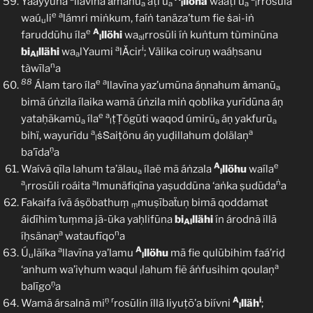
Yãáyyuhā
llavīna ǎmanũ
áṭī’ū
llöha
waáṭī’ū
rrosūla
a
a
l
a
l
e
a
waú
li
lámri miṅkum, faíṅ tanäza’tum fie ṡai-iṅ
u
e
A
faruddūhu íla
llöhi
wa
rrosūli íṅ kuṅtum tùminūna
l
al
a
i
bi
llähi
wa
lYaumi
lǍcir
; Välika coiruṇ waáḥsanu
Al
a
n
tàwīla
a
88
e
a
Álam taro íla
llavīna yaz’umūna áṇnahum ǎmanū
a
bimã úṅzila ílaika wamã úṅzila miṅ qoblika yurīdūna áṇ
e
a
yataḥākamũ
íla
ṭṬögūti waqod úmirũ
áṇ yakfurū
a
l
a
a
a
a
bihï, wayurīdu
ṡṠaiṭönu áṇ yuḍillahum ḍolälaņ
l
ṇ
ba’īda
a
A
e
Waívā qīla lahum ta’älau
ílaë mã áṅzala
llöhu
waíla
a
l
a
a
ṅ
rrosūli roáita
lmunäfiqīna yaṣuddūna ‘aṅka ṣudūda
a
l
Fakaifa ívã áṣöbathuṃ
muṣībaẗuņ bimā qoddamat
ṃ
áidīhim ṫuṃma jã-ūka yaḥlifūna
bi
llähi
ín árodnã íllã
Al
a
n
íḥsänaṇ
wataufīqo
a
a
A
Ú
lãíka
llavīna ya’lamu
llöhu
mā fie qulūbihim faá’riḍ
u
l
a
‘anhum wa’iṿhum waqul
lahum fiẽ áṅfusihim qoulaņ
l
ṇ
balīgo
a
ṇ
r
A
i
Wamã ársalnā mi
rosūlin íllā liyuṭō’a biívni
lläh
;
l