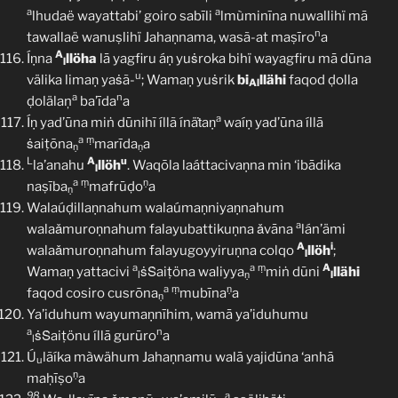
a
a
lhudaë wayattabi’ goiro sabīli
lmùminīna nuwallihï mā
n
tawallaë wanuṣlihï Jahaṇnama, wasã-at maṣīro
a
A
Íṇna
llöha
lā yagfiru áṇ yuṡroka bihï wayagfiru mā dūna
l
u
välika limaṇ yaṡã-
; Wamaṇ yuṡrik
bi
llähi
faqod ḍolla
Al
a
n
ḍolälaņ
ba’īda
a
a
Íṇ yad’ūna miṅ dūnihĩ íllã ínäṫaṇ
waíṇ yad’ūna íllā
a
ṃ
ṡaiṭōna
marīda
a
ṇ
ṇ
L
A
u
la’anahu
llöh
. Waqōla laáttacivaṇna min ‘ibādika
l
a
ṃ
ṇ
naṣība
mafrūḍo
a
ṇ
Walaúḍillaṇnahum walaúmaṇniyaṇnahum
a
walaǎmuroṇnahum falayubattikuṇna ǎvāna
lán’ämi
A
i
walaǎmuroṇnahum falayugoyyiruṇna colqo
llöh
;
l
a
a
ṃ
A
Wamaṇ yattacivi
ṡṠaiṭöna waliyya
miṅ dūni
llähi
l
ṇ
l
a
ṃ
ṇ
faqod cosiro cusrōna
mubīna
a
ṇ
Ya’iduhum wayumaṇnīhim, wamā ya’iduhumu
a
n
ṡṠaiṭönu íllā gurūro
a
l
Ú
lãíka màwähum Jahaṇnamu walā yajidūna ‘anhā
u
ṇ
maḥīṣo
a
98
a