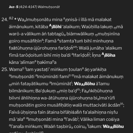
Juz- 5
(4:24-4:147) Walmuḥṣonät
82
a
*
Wa
lmuḥṣonätu mina
ṇnisã-i íllā mā malakat
a
l
A
áimänukum, kitäba
llöhi
‘alaikum; Waúḥilla lakuṃ
mā
l
ṃ
warõ-a välikum áṅ tabtagū
biámwälikuṃ
muḥṣinīna
a
ṃ
a
a
goiro musäfiḥīn
; Famā
stamta’tuṁ bihï minhuṇna
uṇ
faǎtūhuṇna újūrohuṇna farīḍoḧ
; Walā junāḥa ‘alaikum
a
i
A
fīmā tarōḍoituṁ bihï miņ ba’di
lfarīḍoḧ
; Íṇna
llöha
l
a
ṇ
kāna ‘alīman
ḥakīma
a
ṇ
l
a
Wama
lam yastaṭi’ miṅkum ṭoulan
áṇ yaṅkiḥa
a
a
ṇ
ṃ
lmuḥṣonäti
lmùminäti fami
mā malakat áimänukuṃ
a
i
miṅ fatayätikumu
lmùminät
;
Wa
llöhu
á’lamu
ṃ
Al
iṅ
biǐmänikum; Ba’ḍukuṃ
miņ ba’ḍ
; Fa
ṅkiḥūhuṇna
ṃ
a
biívni áhlihiṇna wa-ātūhuṇna újūrohuṇna bi
lma’rūfi
a
iṅ
muḥṣonätin goiro musäfiḥätiṇ walā muttaciväti ácdān
;
Faívã úḥṣiṇna faín átaina bifäḥiṡaẗiṅ fa’alaihiṇna niṣfu
e
a
a
i
mā ‘ala
lmuḥṣonäti mina
l’avāb
; Välika liman coṡiya
a
l
l’anaẗa miṅkum; Waáṅ taṣbirū
coiru
lakum:
Wa
llöhu
a
ṇ
Al
r
uṇ