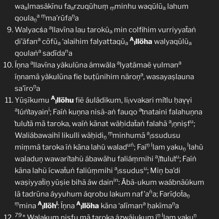
wa
lmasäkīnu fa
rzuqūhuṃ
minhu waqūlū
lahum
a
a
ṃ
a
a
ṃ
ṇ
qoula
ma’rūfa
a
ṇ
a
Walyacṡa
llavīna lau tarokū
min colfihim vurriyyaẗaṅ
a
a
A
ḍi’äfan
cōfū
‘alaihim falyattaqū
llöha
walyaqūlū
a
a
l
a
a
n
qoulaṅ
sadīda
a
a
a
a
Íṇna
llavīna yàkulūna ámwäla
lyatämaë ṿulman
a
íṇnamā yàkulūna fie buṭūnihim nāroṇ
, wasayaṣlauna
ṇ
sa’īro
a
A
Yūṣīkumu
llöhu
fiẽ áulädikum, li
vvakari miṫlu ḥaṿṿi
l
l
a
i
a
lúṅṫayain
; Faíṅ kuṇna nisã-aṅ fauqo
ṫnataini falahuṇna
a
u
ṫuluṫā mā taroka, waíṅ kānat wäḥidaẗaṅ falahā
ṇniṣf
;
l
ṃ
a
Waliábawaihï likulli wäḥidi
minhumā
ssudusu
ṇ
l
uṅ
ṇ
l
l
miṃmā taroka íṅ kāna lahü walad
; Faí
lam yaku
lahü
ṇ
a
u
waladuṇ wawariṫahũ ábawāhu faliáṃmihi
ṫṫuluṫ
; Faíṅ
l
a
u
kāna lahũ ícwaẗuṅ faliúṃmihi
ssudus
; Miņ ba’di
l
in
waṣiyyaẗiṇ yūṣie bihã áw dain
: Ǎbã-ukum waábnãúkum
ṅ
lā tadrūna áyyuhum áqrobu lakum naf’a
a; Farīḍoẗa
ṇ
ṃ
A
i
A
a
ṇ
mina
llöh
: Íṇna
llöha
kāna ‘alīman
ḥakīma
a
l
l
79
ṇ
l
ṇ
* Walakum niṣfu mā taroka ázwäjukum í
lam yaku