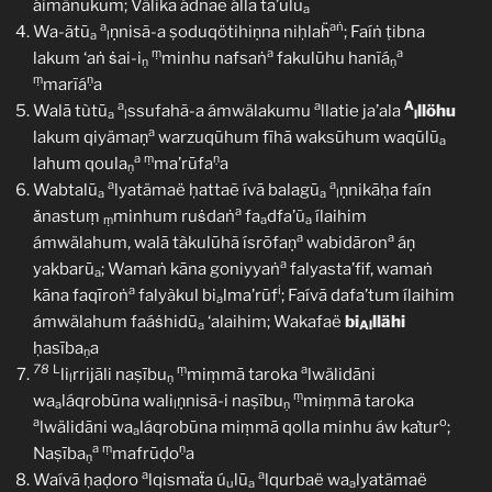
áimänukum; Välika ádnaẽ állā ta’ūlū
a
a
aṅ
Wa-ātū
ṇnisã-a ṣoduqötihiṇna niḥlaḧ
; Faíṅ ṭibna
a
l
ṃ
a
a
lakum ‘aṅ ṡai-i
minhu nafsaṅ
fakulūhu hanĩá
ṇ
ṇ
ṃ
ṇ
marĩá
a
a
a
A
Walā tùtū
ssufahã-a ámwälakumu
llatie ja’ala
llöhu
a
l
l
a
lakum qiyämaṇ
warzuqūhum fīhā waksūhum waqūlū
a
a
ṃ
ṇ
lahum qoula
ma’rūfa
a
ṇ
a
a
Wabtalū
lyatämaë ḥattaẽ ívā balagū
ṇnikāḥa faín
a
a
l
a
ǎnastuṃ
minhum ruṡdaṅ
fa
dfa’ũ
ílaihim
ṃ
a
a
a
a
ámwälahum, walā tàkulūhã ísrōfaṇ
wabidāron
áṇ
a
yakbarū
; Wamaṅ kāna goniyyaṅ
falyasta’fif, wamaṅ
a
a
i
kāna faqīroṅ
falyàkul bi
lma’rūf
; Faívā dafa’tum ílaihim
a
ámwälahum faáṡhidū
‘alaihim; Wakafaë
bi
llähi
a
Al
ḥasība
a
ṇ
78
L
ṃ
a
li
rrijāli naṣību
miṃmā taroka
lwälidāni
l
ṇ
ṃ
wa
láqrobūna wali
ṇnisã-i naṣību
miṃmā taroka
a
l
ṇ
a
o
lwälidāni wa
láqrobūna miṃmā qolla minhu áw kaṫur
;
a
a
ṃ
ṇ
Naṣība
mafrūḍo
a
ṇ
a
a
Waívā ḥaḍoro
lqismaẗa ú
lū
lqurbaë wa
lyatämaë
u
a
a