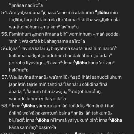
a
n
ṇnāsa naqīro
a
l
a
A
Am yaḥsudūna
ṇnāsa ‘alaë mã ǎtähumu
llöhu
miṅ
l
l
a
faḍlihï, faqod ǎtainã ǎla Íbröhīma
lkitäba wa
lḥikmaẗa
a
a
ṅ
wa-ātainähuṃ
mulkan
‘aṿīma
a
ṃ
Faminhuṃ
man ǎmana bihï waminhuṃ
maṅ ṣodda
ṃ
ṃ
u
n
‘anh
; Wakafaë biJahaṇnama sa’īro
a
a
a
Íṇna
llavīna kafarū
biǎyätinā saufa nuṣlīhim nāroṅ
a
a
kullamā naḍijat julūduhuṁ baddalnähum julūdan
a
a
A
a
goirohā liyavūqū
l’avāb
: Íṇna
llöha
kāna ‘azīzan
a
l
ṇ
ḥakīma
a
a
Wa
llavīna ǎmanū
wa’amilū
ṣṣöliḥäti sanudciluhum
a
a
a
l
a
jaṇnätiṅ tajrie miṅ taḥtihā
lánhäru cölidīna fīhã
a
l
ṃ
ábada
,
lahum fīhã ázwäju
muṭohharoẗuṇ,
ṇ
ṇ
n
wanudciluhum ṿillā ṿolīla
a
A
a
* Íṇna
llöha
yàmurukum áṅ tuáddū
lámänäti ílaẽ
l
a
a
áhlihā waívā ḥakamtuṁ baina
ṇnāsi áṅ taḥkumū
l
a
i
A
ĩ
A
bi
l’adl
; Íṇna
llöha
ni’iṃmā ya’iṿukuṁ bih
: Íṇna
llöha
a
l
l
a
ṇ
kāna samī’aņ
baṣīro
a
a
A
a