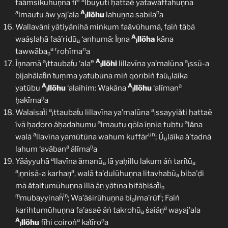
e
a
faámsikūhuṇna fi
lbuyūti ḥattaë yatawäffāhuṇna
a
A
ṇ
lmautu áw yaj’ala
llöhu
lahuṇna sabīla
a
l
Wallavāni yàtiyänihā miṅkum faǎvūhumā, faíṅ tābā
A
waáṣlaḥā faá’riḍū
‘anhumã: Íṇna
llöha
kāna
a
l
a
r
n
tawwāba
roḥīma
a
ṇ
a
e
A
a
Íṇnamā
ttaubaẗu ‘ala
llöhi
lillavīna ya’malūna
ssũ-a
l
l
l
bijahälaẗiṅ ṫuṃma yatūbūna miṅ qorībiṅ faú
lãíka
u
A
A
a
yatūbu
llöhu
‘alaihim: Wakāna
llöhu
‘alīman
l
l
ṇ
ḥakīma
a
a
a
Walaisaẗi
ttaubaẗu lillavīna ya’malūna
ssayyiǎti ḥattaẽ
l
l
a
a
ívā ḥaḍoro áḥadahumu
lmautu qōla íṇnie tubtu
lǎna
a
un
walā
llavīna yamūtūna wahum kuffār
; Ú
lãíka á’tadnā
u
a
ṇ
lahum ‘avāban
álīma
a
a
Yãáyyuhā
llavīna ǎmanū
lā yaḥillu lakum áṅ tariṫū
a
a
a
a
ṇnisã-a karhaṇ
, walā ta’ḍulūhuṇna litavhabū
biba’ḍi
l
a
mã ǎtaitumūhuṇna íllã áṇ yàtīna bifäḥiṡaẗi
ṇ
ṃ
iṇ
i
mubayyinaḧ
; Wa’āṡirūhuṇna bi
lma’rūf
; Faíṅ
a
a
karihtumūhuṇna fa’asaẽ áṅ takrohū
ṡaiáṇ
wayaj’ala
a
A
a
ṇ
llöhu
fīhi coiroṅ
kaṫīro
a
l