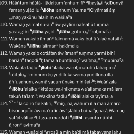
e
a
a
Hãáṅtum hãúlã-i jädaltum ‘anhum fi
lḥayä
ẗi
dDunyā
u
l
A
a
famaṇ yujädilu
llöha
‘anhum Yauma
lQiyämaẗi áṃ
l
ṇ
maṇ yakūnu ‘alaihim wakīla
a
ṃ
a
Wamaṇ ya’mal sũ-an
áw yaṿlim nafsahü ṫuṃma
A
A
a
r
ṇ
yastagfiri
lläha
yajidi
lläha
gofūro
roḥīma
a
l
l
ṇ
a
ï
Wamaṇ yaksib íṫmaṅ
faíṇnamā yaksibuhü ‘alaë nafsih
;
A
a
ṇ
Wakāna
llöhu
‘alīman
ḥakīma
a
l
a
Wamaṇ yaksib coṭĩáẗan áw íṫmaṅ
ṫuṃma yarmi bihï
a
a
a
a
ṃ
ṇ
barĩáṅ
faqodi
ḥtamala buhtänaṇ
waíṫma
mubīna
a
ṇ
A
t
Walaulā faḍlu
llöhi
‘alaika waroḥmatuhü lahaṃma
l
ṭ
ṃ
ṭõífaẗu
minhum áṇ yuḍillūka wamā yuḍillūna íllã
ṇ
iṇ
áṅfusahum, wamā yaḍurrūnaka miṅ ṡai-
; Waáṅzala
A
a
llöhu
‘alaika
lkitäba wa
lḥikmaẗa wa’allamaka mā lam
l
a
u
A
takuṅ ta’lam
; Wakāna faḍlu
llöhi
‘alaika ‘aṿīma
a
l
ṇ
97
L
ṃ
*
lā coiro fie kaṫīri
miṇ
najwähum íllā man ámaro
ṇ
ṇ
a
i
biṣodaqoẗin áw ma’rūfin áw íṣläḥiņ baina
ṇnās
; Wamaṇ
l
a
A
yaf’al välika
btigõ-a marḍöti
llähi
fasaufa nùtīhi
l
a
ṇ
ájron
‘aṿīma
a
a
Wamaṇ yuṡāqiqi
rrosūla miņ ba’di mā tabayyana lahu
l