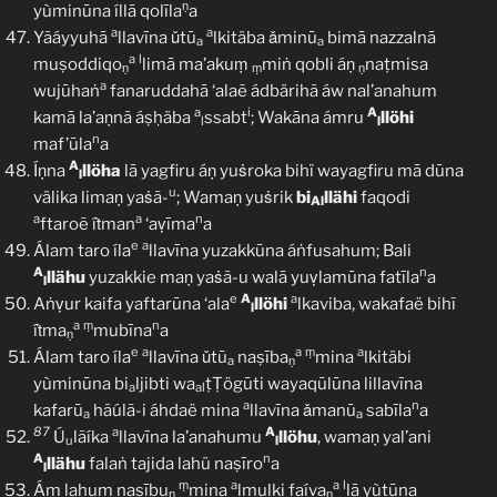
ṇ
yùminūna íllā qolīla
a
a
a
Yãáyyuhā
llavīna ǔtū
lkitäba ǎminū
bimā nazzalnā
a
a
a
l
muṣoddiqo
limā ma’akuṃ
miṅ qobli áṇ
naṭmisa
ṇ
ṃ
ṇ
a
wujūhaṅ
fanaruddahā ‘alaẽ ádbärihã áw nal’anahum
a
i
A
kamā la’aṇnã áṣḥäba
ssabt
; Wakāna ámru
llöhi
l
l
n
maf’ūla
a
A
Íṇna
llöha
lā yagfiru áṇ yuṡroka bihï wayagfiru mā dūna
l
u
välika limaṇ yaṡã-
; Wamaṇ yuṡrik
bi
llähi
faqodi
Al
a
a
n
ftaroẽ íṫman
‘aṿīma
a
e
a
Álam taro íla
llavīna yuzakkūna áṅfusahum; Bali
A
n
llähu
yuzakkie maṇ yaṡã-u walā yuṿlamūna fatīla
a
l
e
A
a
Aṅṿur kaifa yaftarūna ‘ala
llöhi
lkaviba, wakafaë bihĩ
l
a
ṃ
n
íṫma
mubīna
a
ṇ
e
a
a
ṃ
a
Álam taro íla
llavīna ǔtū
naṣība
mina
lkitäbi
a
ṇ
yùminūna bi
ljibti wa
ṭṬögūti wayaqūlūna lillavīna
a
al
a
n
kafarū
hãúlã-i áhdaë mina
llavīna ǎmanū
sabīla
a
a
a
87
a
A
Ú
lãíka
llavīna la’anahumu
llöhu
, wamaṇ yal’ani
u
l
A
n
llähu
falaṅ tajida lahü naṣīro
a
l
ṃ
a
a
l
Ám lahum naṣību
mina
lmulki faíva
lā yùtūna
ṇ
ṇ