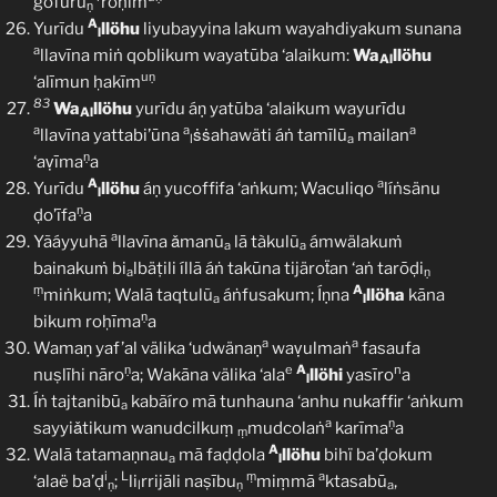
gofūru
roḥīm
ṇ
A
Yurīdu
llöhu
liyubayyina lakum wayahdiyakum sunana
l
a
llavīna miṅ qoblikum wayatūba ‘alaikum:
Wa
llöhu
Al
uṇ
‘alīmun ḥakīm
83
Wa
llöhu
yurīdu áṇ yatūba ‘alaikum wayurīdu
Al
a
a
a
llavīna yattabi’ūna
ṡṡahawäti áṅ tamīlū
mailan
l
a
ṇ
‘aṿīma
a
A
a
Yurīdu
llöhu
áṇ yucoffifa ‘aṅkum; Waculiqo
líṅsänu
l
ṇ
ḍo’īfa
a
a
Yãáyyuhā
llavīna ǎmanū
lā tàkulũ
ámwälakuṁ
a
a
bainakuṁ bi
lbäṭili íllã áṅ takūna tijäroẗan ‘aṅ tarōḍi
a
ṇ
ṃ
A
miṅkum; Walā taqtulũ
áṅfusakum; Íṇna
llöha
kāna
a
l
ṇ
bikum roḥīma
a
a
a
Wamaṇ yaf’al välika ‘udwänaṇ
waṿulmaṅ
fasaufa
ṇ
e
A
n
nuṣlīhi nāro
a; Wakāna välika ‘ala
llöhi
yasīro
a
l
Íṅ tajtanibū
kabãíro mā tunhauna ‘anhu nukaffir ‘aṅkum
a
a
ṇ
sayyiǎtikum wanudcilkuṃ
mudcolaṅ
karīma
a
ṃ
A
Walā tatamaṇnau
mā faḍḍola
llöhu
bihï ba’ḍokum
a
l
i
L
ṃ
a
‘alaë ba’ḍ
;
li
rrijāli naṣību
miṃmā
ktasabū
,
ṇ
l
ṇ
a