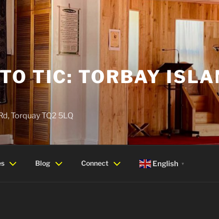
O TIC: TORBAY ISLA
 Rd, Torquay TQ2 5LQ
es
Blog
Connect
English
▼