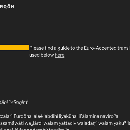
URQŌN
Please find a guide to the Euro-Accented trans
used below
here
.
a
i
mäni
rRoḥīm
l
a
n
zzala
lFurqōna ‘alaë ‘abdihï liyakūna lil’älamīna navīro
a
a
ṇ
l
ssamäwäti wa
lárḍi walam yattaciv waladaṇ
walam yaku
l
l
a
ṇ