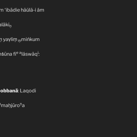
 ‘ibādie hãúlã-i ám
aläki
ṇ
ṇ yaṿliṃ
miṅkum
ṃ
e
a
i
ṡūna fi
láswāq
:
obbanā
: Laqodi
ṃ
ṇ
maḥjūro
a