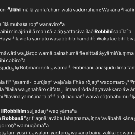
A
a
ūni
llähi
mā lā yaṅfa’uhum walā yaḍurruhum: Wakāna
lkāfi
l
a
ṅ
íllā mubaṡṡiroṇ
wanavīro
a
ṇ
ihi min ájrin íllā maṅ ṡã-a áṇ yattaciva ílaë
Robbihï
sabīla
a
a
ï
lḤayyi
llavie lā yamūtu wasabbiḥ biḥamdih
; Wakafaë bihï biv
mäwäti wa
lárḍo wamā bainahumā fie sittaẗi áyyāmiṅ ṫuṃma
a
ṇ
bihï cobīro
a
a
sjudū
li
rRoḥmäni qōlū
wamā
rRoḥmänu ánasjudu limā t
a
l
a
l
e
a
a
a
a
ṃ
la fi
ssamã-i burūjaṇ
waja’ala fīhā siröjaṇ
waqomaro
l
ṇ
a
l
ala
llaila wa
ṇnahāro cilfaẗa
liman áröda áṇ yavakkaro áw á
al
ṇ
a
e
a
a
a
ni
llavīna yamṡūna ‘ala
lárḍi haunaṇ
waívā cōṭobahumu
l
a
ṇ
a
liRobbihim
sujjadaṇ
waqiyäma
a
a
a
Robbanā
ṣrif ‘aṇnā ‘avāba Jahaṇnama, íṇna ‘avābahā kān
a
ṇ
qorroṇ
wamuqōma
a
qū
lam yusrifū
walam yaqturū
wakāna baina välika qowām
a
a
a