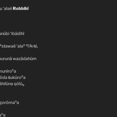
ru ‘alaë
Robbihï
unūbi ‘ibādihï
a
e
a
stawaë ‘ala
l’Arṡi,
àmurunā wazādahüm
ṇ
munīro
a
ṇ
röda ṡukūro
a
jähilūna qōlū
a
n
a gorōma
a
n
a
a