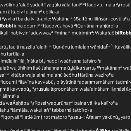
a
e
a
a
ṿṿōlimu ‘alaë yadaihï yaqūlu yälaitani
ttacovtu ma’a
rrosūl
l
l
a
lam áttaciv fulānan
colīla
a
ṇ
a
a
ṇ
i
vvikri ba’da ív jã-anie: Wakāna
ṡṠaiṭönu lilíṅsäni covūla
a
l
l
e
a
a
ṇ
Robbi
íṇna qoumi
ttacovū
hävā
lQur-āna mahjūro
a
a
a
ṃ
a
a
ikulli nabiyyin ‘aduwwa
mina
lmujrimīn
: Wakafaë
biRobb
ṇ
a
aṅ
arū
laulā nuzzila ‘alaihi
lQur-ānu jumlaẗaṇ wäḥidaḧ
; Kavälik
a
ṇ
hu tartīla
a
n
aṫalin íllā jìnäka bi
lḥaqqi waáḥsana tafsīro
a
a
ṃ
a
‘alaë wujūhihim ílaë Jahaṇnama ú
lãíka ṡarru
makānaṇ
waá
u
ṇ
e
a
ṅ
sa
lkitäba waja’alnā ma’ahũ ácōhu Härūna wazīro
a
a
a
lqoumi
llavīna kavvabū
biǎyätinā fadaṃmarnähum tadmīr
a
a
ṃmā kavvabū
rrusula ágroqnähum waja’alnähum li
ṇnāsi ǎ
a
l
l
a
ṇ
álīma
a
a
a
ṇ
da waÁṣḥäba
rRossi waqurūnaņ
baina välika kaṫīro
a
l
a
a
ṇ
lahu
lámṫāla, wakullaṅ
tabbarnā tatbīro
a
e
a
a
a
i
lqoryaẗi
llatiẽ úmṭirot maṭoro
ssau-
; Áfalam yakūnū
yaro
l
a
a
a
A
n