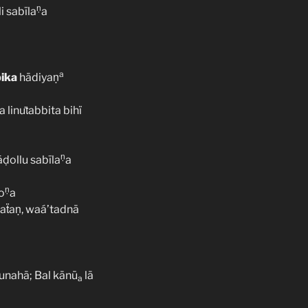
ṇ
i sabīla
a
a
ika
hādiyaṇ
a linuṫabbita bihï
ṇ
ḍollu sabīla
a
ṇ
o
a
yaẗaṇ, waá’tadnā
unahā; Bal kānū
lā
a