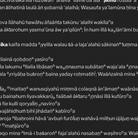
tacivūnaka íllā huzuwan
áhavā
llavie ba’aṫa
llöhu
rosūla
a
l
‘an ǎlihatinā laulã áṅ ṣobarnā ‘alaihā; Wasaufa ya’lamūna ḥīn
n
ova ílähahü hawähu áfaáṅta takūnu ‘alaihi wakīla
a
a
 ákṫarohum yasma’ūna áw ya’qilūn
; Ín hum íllā ka
lán’ämi b
a
a
a
ika
kaifa madda
ṿṿilla walau ṡã-a laja’alahü sākinaṅ
ṫuṃma 
l
a
ṇ
lainā qobḍoṇ
yasīro
a
a
a
a
a
’ala lakumu
llaila libāsaṇ
wa
ṇnauma subātaṇ
waja’ala
ṇna
al
l
a
a
ï
sala
rriyäḥa buṡroņ
baina yaday roḥmatih
; Waáṅzalnā mina
l
ṃ
a
a
ẗa
maitaṇ
wanusqiyahü miṃmā colaqnã án’ämaṇ
waánāsi
ṇ
a
ṇ
u bainahum liyavakkarū
faábaẽ ákṫaru
ṇnāsi íllā kufūro
a
a
l
ṅ
fie kulli qoryaẗiṇ
navīro
a
ṇ
a
ṇ
 wajähidhuṁ bihï jihādaṅ
kabīro
a
a
maroja
lbaḥroini hävā ‘avbuṅ furōẗuṇ wahävā milḥun újājuṇ w
a
ṃ
ṇ
maḥjūro
a
a
a
a
ṇ
olaqo mina
lmã-i baṡaroṅ
faja’alahü nasabaṇ
waṣihro
a: Wa