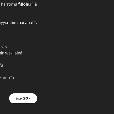
A
ie ḥarroma
llöhu
íllā
l
iṇ
yyiǎtihim ḥasanät
:
ṇ
na
a
niṇ wa
j’alnā
a
n
a
ņ
izāma
a
Juz- 20 >