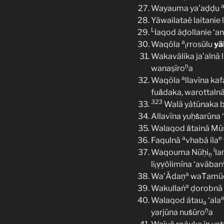
Wayauma ya’aḍḍu
Yäwailataë laitanie 
L
laqod áḍollanie ‘an
a
Waqōla
rrosūlu
yä
l
Wakavälika ja’alnā l
ṇ
wanaṣīro
a
a
Waqōla
llavīna kaf
fuǎdaka, warottalnä
323
Walā yàtūnaka bim
Allavīna yuḥṡarūna 
Walaqod ǎtainā Mū
a
e
Faqulnā
vhabã íla
l
Waqouma Nūḥi
la
ṇ
li
ṿṿölimīna ‘avāban
l
a
Wa’Ādaṇ
waṪamū
a
Wakullaṅ
ḍorobnā 
Walaqod átau
‘ala
a
ṇ
yarjūna nuṡūro
a