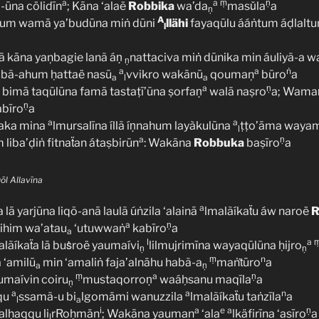
a
a
ṃ
ṇ
-ūna cölidīn
; Kāna ‘alaë
Robbika
wa’da
masǔla
a
ṇ
A
um wamā ya’budūna miṅ dūni
llähi
fayaqūlu ááṅtum áḍlaltum
l
 kāna yaņbagie lanã áṇ
nattaciva miṅ dūnika min áuliyã-a w
ṇ
a
a
ṅ
bã-ahum ḥattaë nasū
vvikro wakānū
qoumaņ
būro
a
a
l
a
a
ṇ
imā taqūlūna famā tastaṭī’ūna ṣorfaṇ
walā naṣro
a; Wama
ṇ
bīro
a
a
a
aka mina
lmursalīna íllã íṇnahum layàkulūna
ṭṭo’āma wayam
l
a
ṇ
liba’ḍiṅ fitnaẗan átaṣbirūn
: Wakāna
Robbuka
baṣīro
a
ōl Allavīna
a
a lā yarjūna liqõ-anā laulã úṅzila ‘alainā
lmalãíkaẗu áw naroë
R
a
ṇ
sihim wa’atau
‘utuwwaṅ
kabīro
a
a
l
a
alãíkaẗa lā buṡroë yaumaívi
lilmujrimīna wayaqūlūna ḥijro
ṇ
ṇ
ṃ
n
 ‘amilū
min ‘amaliṅ faja’alnähu habã-a
maṅṫūro
a
a
ṇ
ṃ
a
ṇ
aumaívin coiru
mustaqorroṇ
waáḥsanu maqīla
a
ṇ
a
a
n
qu
ssamã-u bi
lgomämi wanuzzila
lmalãíkaẗu taṅzīla
a
l
a
i
a
e
a
ṇ
lḥaqqu li
rRoḥmän
; Wakāna yauman
‘ala
lkäfirīna ‘asīro
a
l