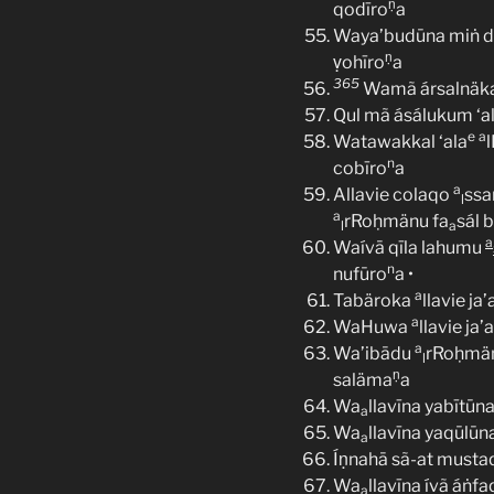
ṇ
qodīro
a
Waya’budūna miṅ d
ṇ
ṿohīro
a
365
Wamã ársalnäka 
Qul mã ásálukum ‘ala
e
a
Watawakkal ‘ala
n
cobīro
a
a
Allavie colaqo
ssa
l
a
rRoḥmänu fa
sál 
l
a
a
Waívā qīla lahumu
n
nufūro
a •
a
Tabäroka
llavie ja’a
a
WaHuwa
llavie ja’
a
Wa’ibādu
rRoḥmä
l
ṇ
saläma
a
Wa
llavīna yabītūn
a
Wa
llavīna yaqūlūn
a
Íṇnahā sã-at musta
Wa
llavīna ívã áṅfa
a