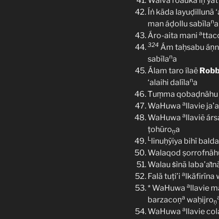
Waívā roáuka íṇ yat
Íṅ kāda layuḍillunā 
n
man áḍollu sabīla
a
a
Áro-aita mani
ttac
324
Ám taḥsabu áṇna
n
sabīla
a
Álam taro ílaë
Robb
n
‘alaihi dalīla
a
Ṫuṃma qobaḍnähu í
a
WaHuwa
llavie ja
a
WaHuwa
llaviẽ ár
ṭohūro
a
ṇ
L
linuḥÿiya bihï balda
Walaqod ṣorrofnäh
Walau ṡìnā laba’aṫnā 
a
Falā tuṭi’i
lkäfirīna
a
* WaHuwa
llavie 
a
barzacoṇ
waḥijro
ṇ
a
WaHuwa
llavie c