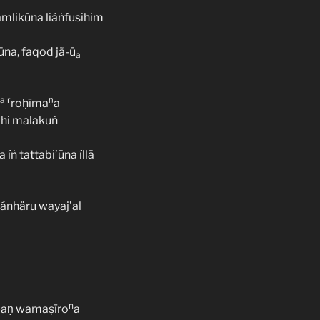
mlikūna liáṅfusihim
ūna, faqod jã-ū
a
a
r
ṇ
roḥīma
a
aihi malakuṅ
 íṅ tattabi’ūna íllā
lánhäru wayaj’al
n
ã-aṇ wamaṣīro
a