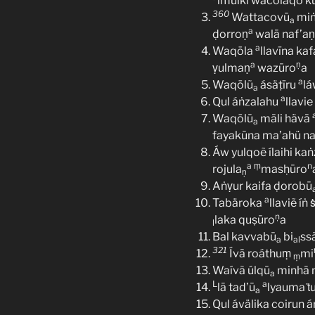
lmulki wacolaqo ku
360
Wattacovū
miṅ 
a
a
ḍorroṇ
walā naf’aṇ
a
Waqōla
llavīna kaf
a
ṇ
ṿulmaṇ
wazūro
a
a
Waqōlũ
ásäṭīru
l
a
a
Qul áṅzalahu
llavi
Waqōlū
māli hävā
a
fayakūna ma’ahü na
Áw yulqoẽ ílaihi ka
a
ṃ
n
rojula
masḥūro
ṇ
Aṅṿur kaifa ḍorobū
a
Tabäroka
llaviẽ íṅ 
ņ
laka quṣūro
a
l
Bal kavvabū
bi
ss
a
al
321
Ívā roáthuṃ
mi
ṃ
Waívã úlqū
minhā 
a
L
a
lā tad’ū
lyauma ṫ
a
Qul ávälika coirun 