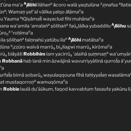
A
a
a
a
yad’ūna ma’a
llöhi
ílähan
ǎcoro walā yaqtulūna
ṇnafsa
llat
l
l
a
ṇ
ūn
; Wamaṇ yaf’al välika yalqo áṫāma
a
a
n
bu Yauma
lQiyämaẗi wayaclud fīhi muhāna
a
a
a
A
mana wa’amila ‘amalaṅ
ṣöliḥaṅ
faú
lãíka yubaddilu
llöhu
sa
u
l
a
r
ṇ
ūro
roḥīma
a
ṇ
a
e
A
ṇ
la ṣöliḥaṅ
faíṇnahü yatūbu íla
llöhi
matāba
a
l
a
ṇ
adūna
zzūro waívā marrū
bi
llagwi marrū
kirōma
a
l
a
a
a
a
irū
biǎyäti
Robbihim
lam yacirrū
‘alaihā ṣuṃmaṇ
wa’umyā
a
a
a
Robbanā
hab lanā min ázwäjinā wavurriyyätinā qurroẗa á’yu
n
a
gurfaẗa bimā ṣobarū
wayulaqqouna fīhā taḥiyyaẗaṇ wasaläma
a
a
ṅ
unat mustaqorroṇ
wamuqōma
a
um
Robbie
laulā du’ãúkum, faqod kavvabtum fasaufa yakūnu l