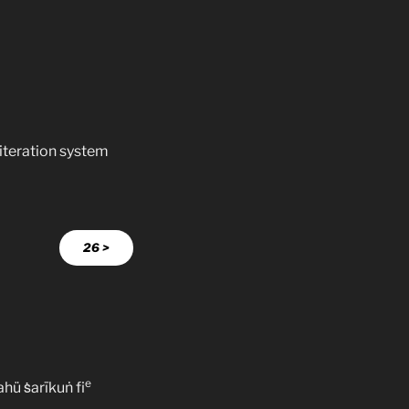
literation system
26 >
e
ahü ṡarīkuṅ fi