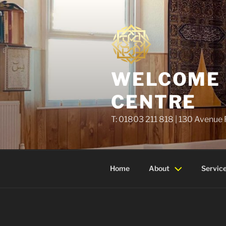
Skip
to
content
WELCOME T
CENTRE
T: 01803 211 818 | 130 Avenue
Home
About
Servic