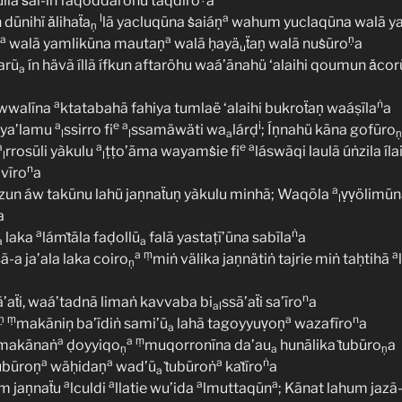
lla ṡai-iṅ faqoddarohü taqdīro
a
l
a
dūnihï ǎlihaẗa
lā yacluqūna ṡaiáṇ
wahum yuclaqūna walā ya
ṇ
a
a
ṇ
walā yamlikūna mautaṇ
walā ḥayä
ẗaṇ walā nuṡūro
a
u
arũ
ín hävã íllã ífkun aftaröhu waá’ānahü ‘alaihi qoumun ǎcor
a
a
ṅ
áwwalīna
ktatabahā fahiya tumlaë ‘alaihi bukroẗaṇ waáṣīla
a
a
e
a
i
e ya’lamu
ssirro fi
ssamäwäti wa
lárḍ
; Íṇnahü kāna gofūro
l
l
a
ṇ
a
a
e
a
rrosūli yàkulu
ṭṭo’āma wayamṡie fi
láswāqi laulã úṅzila íl
l
l
n
vīro
a
a
ṅzun áw takūnu lahü jaṇnaẗuṇ yàkulu minhā; Waqōla
ṿṿölimūna
l
a
a
ṅ
laka
lámṫāla faḍollū
falā yastaṭī’ūna sabīla
a
a
a
a
ṃ
a
ṡã-a ja’ala laka coiro
miṅ välika jaṇnätiṅ tajrie miṅ taḥtihā
ṇ
n
ā’aẗi, waá’tadnā limaṅ kavvaba bi
ssā’aẗi sa’īro
a
al
ṇ
ṃ
a
n
makāniņ ba’īdiṅ sami’ū
lahā tagoyyuṿoṇ
wazafīro
a
a
a
a
ṃ
makānaṅ
ḍoyyiqo
muqorronīna da’au
hunālika ṫubūro
a
ṇ
a
ṇ
a
a
a
ṅ
ubūroṇ
wäḥidaṇ
wad’ū
ṫubūroṅ
kaṫīro
a
a
a
a
a
a
ám jaṇnaẗu
lculdi
llatie wu’ida
lmuttaqūn
; Kānat lahum jaz