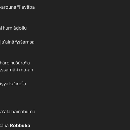
a
a yarouna
l’avāba
al hum áḍollu
a
ja’alnā
ṡṡamsa
l
ṇ
hāro nuṡūro
a
a
ssamã-i mã-aṅ
l
ṇ
yya kaṫīro
a
aja’ala bainahumā
kāna
Robbuka