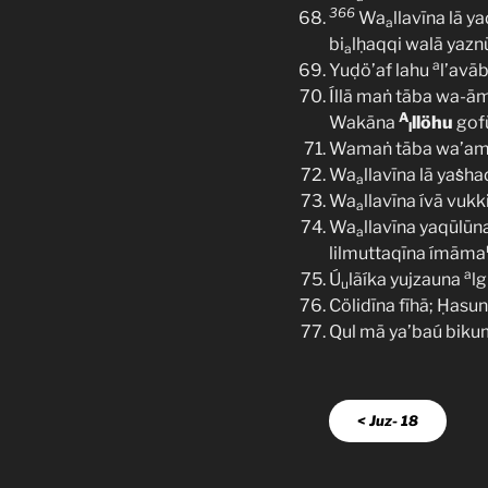
366
Wa
llavīna lā 
a
bi
lḥaqqi walā yazn
a
a
Yuḍö’af lahu
l’avā
Íllā maṅ tāba wa-ā
A
Wakāna
llöhu
gof
l
Wamaṅ tāba wa’ami
Wa
llavīna lā yaṡh
a
Wa
llavīna ívā vukk
a
Wa
llavīna yaqūlūn
a
lilmuttaqīna ímāma
a
Ú
lãíka yujzauna
l
u
Cölidīna fīhā; Ḥas
Qul mā ya’baú bik
< Juz- 18