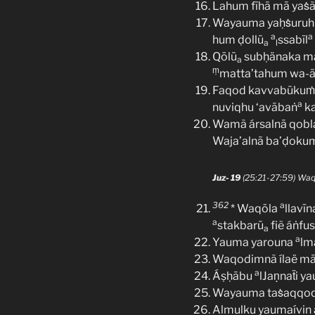
Lahum fīhā mā yaṡã
Wayauma yaḥṡuruh
a
a
hum ḍollū
ssabīl
a
l
Qōlū
subḥänaka mā
a
ṃ
matta’tahum wa-ā
Faqod kavvabūkuṁ b
a
nuviqhu ‘avābaṅ
ka
Wamã ársalnā qobl
Waja’alnā ba’ḍokum 
Juz- 19
(25:21-27:59) Waq
362
a
* Waqōla
llavīn
a
stakbarū
fiẽ áṅfu
a
a
Yauma yarouna
lm
Waqodimnã ílaë mā
a
Áṣḥābu
lJaṇnaẗi y
Wayauma taṡaqqo
Almulku yaumaívin a