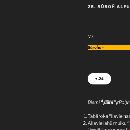
25. SŪROḦ ALF
(77)
Súroḧs
< 24
A
a
Bismi
llähi
rRoḥ
l
l
a
Tabäroka
llavie na
a
Allavie lahü mulku
a