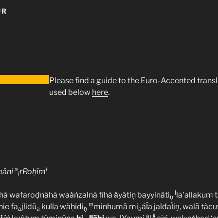
ŪR
Please find a guide to the Euro-Accented trans
used below
here
.
a
i
mäni
rRoḥīm
l
l
hā wafaroḍnähā waáṅzalnā fīhã ǎyätiņ bayyinäti
la’allakum 
ṇ
ṃ
nie fa
jlidū
kulla wäḥidi
minhumā mi
áẗa jaldaẗiṇ, walā tà
a
a
ṇ
a
a