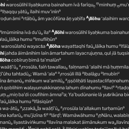
ṃ
öhi
warosūlihï liyaḥkuma bainahum ívā farīqu
minhuṃ
mu’
ṇ
ṃ
a
a
u
lḥaqqu yàtũ
ílaihi muv’inīn
a
a
A
oḍun ámi
rtābũ
ám yacōfūna áṇ yaḥīfa
llöhu
‘alaihim war
a
l
a
e
A
lmùminīna ívā du’ũ
íla
llöhi
warosūlihï liyaḥkuma bainahu
a
l
a
a
 Waú
lãíka humu
lmufliḥūn
u
A
a
a
warosūlahü wayacṡa
llöha
wayattaqhi faú
lãíka humu
lfãí
l
u
ähi
jahda áimänihim laín ámartahum layacrujuṇna, qul
lā tuqs
l
a
llöha
cobīruņ bimā ta’malūn
a
waáṭī’ū
rrosūla, faíṅ tawallau
faíṇnamā ‘alaihi mā ḥuṃmil
a
l
a
e
a
a
a
u
ī’ūhu tahtadū
; Wamā ‘ala
rrosūli íllā
lbalägu
lmubīn
a
l
a
vīna ǎmanū
miṅkum wa’amilū
ṣṣöliḥäti layastaclifaṇnahum 
a
a
l
a
e
a
miṅ qoblihim walayumakkinaṇna lahum dīnahumu
llavi
rtaḍ
ṇ
huṃ
miņ ba’di coufihim ámna
a; Ya’budūnanie lā yuṡrikūna bi
ṃ
a
a
faú
lãíka humu
lfäsiqūn
u
a
a
a
a wa-ātū
zzakä
ẗa waáṭī’ū
rrosūla la’allakum turḥamūn
a
l
u
a
l
e
a
i
a
vīna kafarū
mu’jizīna fi
lárḍ
; Wamàwähumu
ṇNāru, walabì
a
l
a
ǎmanū
liyastàviṅkumu
llavīna malakat áimänukum wa
llavī
a
a
i
Ṃ
a