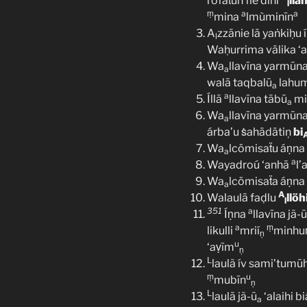
ròfaẗuṅ fie dīni
lläh
l
ṃ
a
a
mina
lmùminīn
A
zzānie lā yaṅkiḥu 
l
Waḥurrima välika ‘a
Wa
llavīna yarmūn
a
walā taqbalū
lahum
a
a
Íllā
llavīna tābū
mi
a
Wa
llavīna yarmū
a
árba’u ṡahädätiņ
bi
A
Wa
lcömisaẗu áṇna 
a
a
Wayadroú ‘anhā
l’
Wa
lcömisaẗa áṇn
a
A
Walaulā faḍlu
llöh
l
351
a
Íṇna
llavīna jã-ū
a
ṃ
likulli
mrií
minh
ṇ
u
‘aṿīm
ṇ
L
laulã ív sami’tum
ṃ
u
mubīn
ṇ
L
laulā jã-ū
‘alaihi b
a