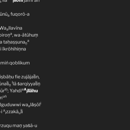
íla
llöhi
jamī’an
a
l
kūnū
fuqorõ-a
a
 Wa
llavīna
a
a
oiroṇ
, wa-ātūhuṃ
a
na taḥaṣṣuna
ṇ
i íkröhihiṇna
miṅ qoblikum
ṣbāḥu fie zujājaẗin,
l
ūnaẗi
lā ṡarqiyyaẗiṇ
ṇ
iṇ
e
A
nūr
; Yahdi
llähu
l
uṅ
īm
i
lguduwwi wa
lǎṣōl
a
a
-i
zzakä
ẗi
l
u
rzuqu maṇ yaṡã-u