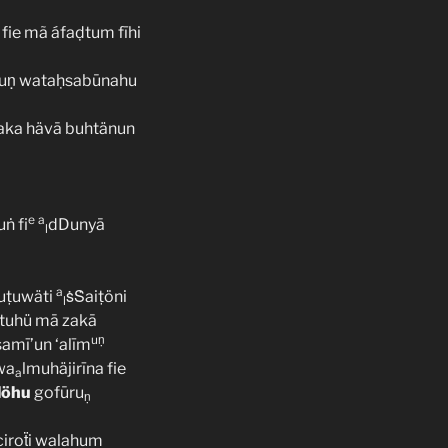
fie mã áfaḍtum fīhi
lmuṇ wataḥsabūnahu
aka hävā buhtänun
e
a
ṅ fi
dDunyā
l
a
cuṭuwäti
ṡṠaiṭöni
l
tuhü mā zakā
uṇ
amī’un ‘alīm
wa
lmuhäjirīna fie
a
llöhu
gofūru
ṇ
ciroẗi walahum