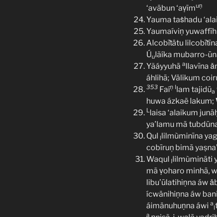
uṇ
‘avābun ‘aṿīm
Yauma taṡhadu ‘ala
Yaumaíviṇ yuwaffī
Alcobīṫätu lilcobīṫī
Ú
lãíka mubarro-ū
u
a
Yãáyyuhā
llavīna 
áhlihā; Välikum coir
353
ṇ
l
Faí
lam tajidū
a
huwa ázkaë lakum;
L
laisa ‘alaikum junā
ya’lamu mā tubdūn
Qul
lilmùminīna ya
l
cobīruņ bimā yaṣna
Waqul
lilmùminäti 
l
mā ṿoharo minhā, wa
libu’ūlatihiṇna áw 
ícwänihiṇna áw ban
a
áimänuhuṇna áwi
l
a