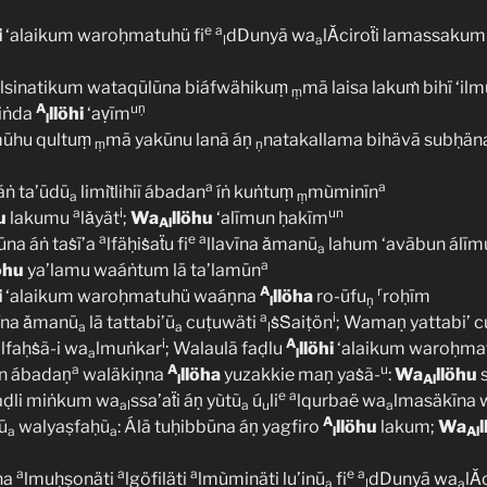
e
a
i
‘alaikum waroḥmatuhü fi
dDunyā wa
lǍciroẗi lamassakum 
l
a
álsinatikum wataqūlūna biáfwähikuṃ
mā laisa lakuṁ bihï ‘i
ṃ
A
uṇ
iṅda
llöhi
‘aṿīm
l
mūhu qultuṃ
mā yakūnu lanã áṇ
natakallama bihävā subḥän
ṃ
ṇ
a
a
áṅ ta’ūdū
limiṫlihiĩ ábadan
íṅ kuṅtuṃ
mùminīn
a
ṃ
a
i
un
u
lakumu
lǎyät
;
Wa
llöhu
‘alīmun ḥakīm
Al
a
e
a
ūna áṅ taṡī’a
lfäḥiṡaẗu fi
llavīna ǎmanū
lahum ‘avābun álīmu
a
a
öhu
ya’lamu waáṅtum lā ta’lamūn
A
r
i
‘alaikum waroḥmatuhü waáṇna
llöha
ro-ūfu
roḥīm
l
ṇ
a
i
vīna ǎmanū
lā tattabi’ū
cuṭuwäti
ṡṠaiṭön
; Wamaṇ yattabi’ 
a
a
l
i
A
lfaḥṡã-i wa
lmuṅkar
; Walaulā faḍlu
llöhi
‘alaikum waroḥma
a
a
l
a
A
u
in ábadaṇ
waläkiṇna
llöha
yuzakkie maṇ yaṡã-
:
Wa
llöhu
s
l
Al
e
a
aḍli miṅkum wa
ssa’aẗi áṇ yùtũ
ú
li
lqurbaë wa
lmasäkīna 
al
a
u
a
A
fū
walyaṣfaḥũ
: Álā tuḥibbūna áṇ yagfiro
llöhu
lakum;
Wa
a
a
l
Al
a
a
a
e
a
na
lmuḥṣonäti
lgöfiläti
lmùminäti lu’inū
fi
dDunyā wa
lǍ
a
l
a