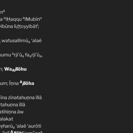
a
ūn
a
a
u
a
lḤaqqu
lMubīn
i
ibūna li
ṭṭoyyibät
;
l
watusallimū
‘alaẽ
a
a
a
lakumu
rji’ū
fa
rji’ū
,
a
a
a
m;
Wa
llöhu
Al
A
hum; Íṇna
llöha
l
na zīnatahuṇna íllā
tahuṇna íllā
atihiṇna áw
alakat
aṿharū
‘alaë ‘auröti
a
e
A
a