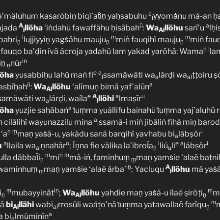
a
’mäluhum kasarōbiņ biqī’aẗiṇ yaḥsabuhu
ṿṿomǎnu mã-an ḥat
l
A
ü
a
jada
llöha
‘iṅdahü fawaffähu ḥisābah
:
Wa
llöhu
sarī’u
lḥi
l
Al
l
ṃ
ṃ
baḥri
lujjiyyiṇ yagṡähu mauju
miṅ fauqihï mauju
miṅ fau
ṇ
ṇ
ṇ
ṇ
l
fauqo ba’ḍin ívã ácroja yadahü lam yakad yaröhā: Wama
lam
in
iṇ
nūr
ṇ
e
a
löha
yusabbiḥu lahü maṅ fi
ssamäwäti wa
lárḍi wa
ṭṭoiru ṣ
l
a
al
ü
a
tasbīḥah
:
Wa
llöhu
‘alīmuņ bimā yaf’alūn
Al
e
A
a
u
samäwäti wa
lárḍi, waíla
llöhi
lmaṣīr
a
l
a
löha
yuzjie saḥābaṅ
ṫuṃma yuállifu bainahü ṫuṃma yaj’aluhü
a
 cilālihï wayunazzilu mina
ssamã-i miṅ jibāliṅ fīhā miņ barod
l
ṇ
ṃ
i
 ‘a
maṇ yaṡã-u, yakādu sanā barqihï yavhabu bi
lábṣör
a
a
o
l
e
a
i
u
llaila wa
ṇnahār
; Íṇna fie välika la’ibroẗa
liú
li
lábṣör
al
ṇ
u
ṃ
ṇ
ṃ
lla dãbbaẗi
mi
mã-iṅ, faminhuṃ
maṇ yamṡie ‘alaë baṭn
ṇ
ṃ
iṇ
A
ni waminhuṃ
maṇ yamṡie ‘alaẽ árba’
; Yacluqu
llöhu
mā yaṡ
ṃ
l
ṃ
iṇ
ṃ
i
mubayyinät
;
Wa
llöhu
yahdie maṇ yaṡã-u ílaë ṣiröṭi
m
ṇ
Al
ṇ
ṃ
nā
bi
llähi
wabi
rrosūli waáṭo’nā ṫuṃma yatawallaë farīqu
Al
al
ṇ
a
a bi
lmùminīn
a