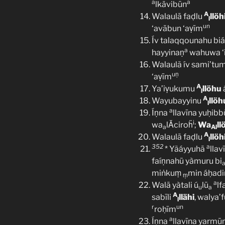
a
a
lkävibūn
A
Walaulā faḍlu
llöh
l
un
‘avābun ‘aṿīm
Ív talaqqounahu bi
a
hayyinaṇ
wahuwa ‘
Walaulã ív sami’tu
uṇ
‘aṿīm
A
Ya’iṿukumu
llöhu
l
A
Wayubayyinu
llöh
l
a
Íṇna
llavīna yuḥibb
i
wa
lǍciroḧ
;
Wa
ll
a
Al
A
Walaulā faḍlu
llöh
l
352
a
* Yãáyyuhā
lla
faíṇnahü yàmuru bi
miṅkuṃ
min áḥad
ṃ
a
Walā yàtali ú
lū
lf
u
a
A
sabīli
llähi
, walya’
l
r
un
roḥīm
a
Íṇna
llavīna yarmū