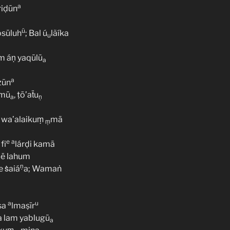
a
riḍūn
ü
osūluh
; Bal ú
lãíka
u
m áṇ yaqūlū
a
a
zūn
imū
, ṭō’aẗu
a
ṇ
a wa’alaikuṃ
mā
ṃ
e
a
fi
lárḍi kamā
oë lahum
ṇ
e ṡaiá
a; Wamaṅ
a
u
sa
lmaṣīr
na lam yablugū
a