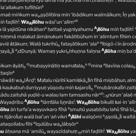
bna biárjulihiṇna liyu’lama mā yucfīna miṅ zīnatihiṇn
; Watūbũ
a
a’allakum tufliḥūn
ämaë miṅkum wa
ṣṣöliḥīna min ‘ibādikum waímãíkum; Íṇ ya
al
ï
uṇ
ṅ faḍlih
:
Wa
llöhu
wäsi’un ‘alīm
Al
a
A
ï
a lā yajidūna nikāḥan
ḥattaë yugniyahumu
llöhu
miṅ faḍlih
:
l
 miṃmā malakat áimänukum fakātibūhum ín ‘alimtum fīhim c
e
a
laviẽ ǎtäkum; Walā tukrihū
fatayätikum ‘ala
lbigõ-i ín árod
a
a
A
lḥayä
ẗi
dDunyā; Wamaṇ yukri
hhuṇna faíṇna
llöha
miņ ba’d
u
l
h
l
ṃ
a
ṃ
a
aikum ǎyäti
mubayyinätiṇ wamaṫala
mina
llavīna colau
ṇ
ṇ
a
a
ttaqīn
i
mäwäti wa
lÁrḍ
; Maṫalu nūrihï kamiṡkä
ẗiṅ fīhā miṣbāḥun, almi
a
u
ṃ
ā kaukabuṅ durriyyuṇ yūqodu miṅ ṡajaroẗi
mubärokaẗiṅ zait
ṇ
uṇ
kādu zaituhā yuḍiẽ-u walau lam tamsashu nār
;
nūrun ‘alaë 
Ṇ
A
a
i
 Wayaḍribu
llöhu
lámṫāla li
ṇnās
:
Wa
llöhu
bikulli ṡai-in ‘al
l
l
Al
a
llöhu
áṅ turfa’a wayuvkaro fīhā
smuhü yusabbiḥu lahü fīhā bi
a
A
a
im tijäroẗuṇ walā bai’un ‘aṅ vikri
llähi
waíqōmi
ṣṣolä
ẗi waǐtã
l
l
u
a
u
ataqollabu fīhi
lqulūbu wa
lábṣör
a
ï
hu
áḥsana mā ‘amilū
wayazīdahuṃ
miṅ faḍlih
:
Wa
llöhu
ya
a
ṃ
Al