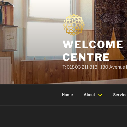
Skip
to
content
WELCOME T
CENTRE
T: 01803 211 818 | 130 Avenue
Home
About
Servic