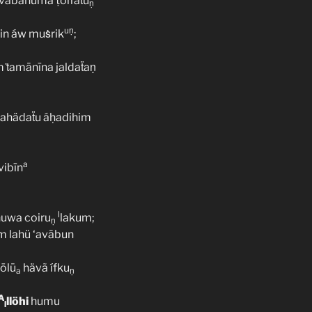
‘avābahumā ṭõífaẗu
ṇ
uṇ
nin áw muṡrik
;
m ṫamānīna jaldaẗaṇ
ṡahädaẗu áḥadihim
a
vibīn
l
huwa coiru
lakum;
ṇ
m lahü ‘avābun
ōlū
hävã ífku
a
ṇ
A
llöhi
humu
l