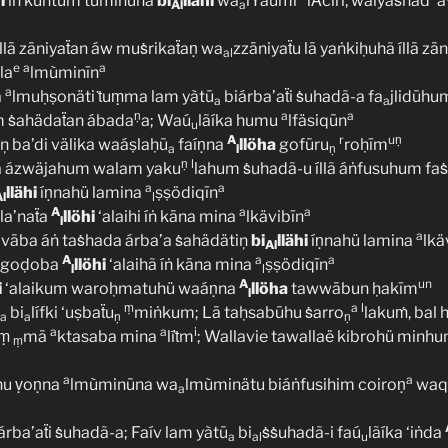
i
íṅ kuṅtum tùminūna
bi
llähi
wa
lYaumi
lǍciri, walyaṡhad 
Al
a
íllā zāniyaẗan áw muṡrikaẗaṇ wa
zzāniyaẗu lā yaṅkiḥuhã íllā zā
al
e
a
a
la
lmùminīn
a
a
lmuḥṣonäti ṫuṃma lam yàtū
biárba’aẗi ṡuhadã-a fa
jlidūhu
a
a
ṇ
a
a
 ṡahädaẗan ábada
a; Waú
lãíka humu
lfäsiqūn
u
A
r
uṇ
ņ ba’di välika waáṣlaḥū
faíṇna
llöha
gofūru
roḥīm
a
l
ṇ
ṇ
l
na ázwäjahum walam yaku
lahum ṡuhadã-u íllã áṅfusuhum fa
a
a
llähi
íṇnahü lamina
ṣṣödiqīn
l
l
A
a
a
la’naẗa
llöhi
‘alaihi íṅ kāna mina
lkävibīn
l
a
avāba áṅ taṡhada árba’a ṡahädätiņ
bi
llähi
íṇnahü lamina
lkä
Al
A
a
a
a goḍoba
llöhi
‘alaihã íṅ kāna mina
ṣṣödiqīn
l
l
A
un
i
‘alaikum waroḥmatuhü waáṇna
llöha
tawwābun ḥakīm
l
ṃ
a
l
bi
lífki ‘uṣbaẗu
miṅkum; Lā taḥsabūhu ṡarro
lakuṁ, bal 
a
a
ṇ
ṇ
a
a
i
uṃ
mā
ktasaba mina
líṫm
; Wallavie tawallaë kibrohü minhu
ṃ
a
a
ūhu ṿoṇna
lmùminūna wa
lmùminätu biáṅfusihim coiroṇ
waq
a
iárba’aẗi ṡuhadã-a; Faív lam yàtū
bi
ṡṡuhadã-i faú
lãíka ‘iṅda
a
al
u