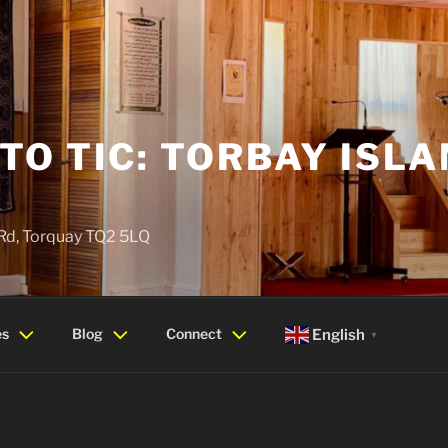
O TIC: TORBAY ISLA
 Rd, Torquay TQ2 5LQ
es
Blog
Connect
English
▼