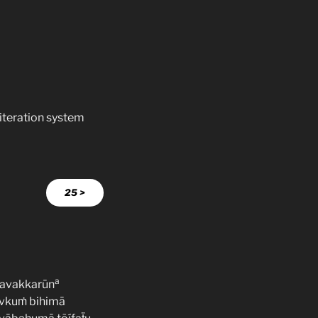
literation system
25 >
a
tavakkarūn
cuvkuṁ bihimā