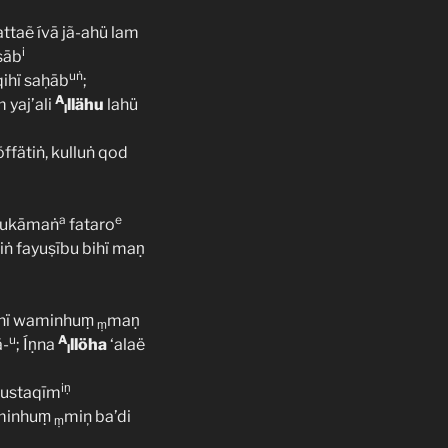
taẽ ívā jã-ahü lam
i
sāb
uṅ
qihï saḥāb
;
A
 yaj’ali
llähu
lahü
l
õffätiṅ, kulluṅ qod
a
e
 rukāmaṅ
fataro
iṅ fayuṣību bihï maṇ
ihï waminhuṃ
maṇ
ṃ
u
A
ã-
; Íṇna
llöha
‘alaë
l
iṇ
ustaqīm
minhuṃ
miņ ba’di
ṃ