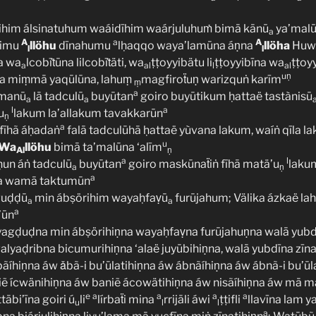
ihim álsinatuhum waáidīhim waárjuluhuṁ bimā kānū
ya’mal
a
A
a
A
himu
llöhu
dīnahumu
lḥaqqo waya’lamūna áṇna
llöha
Huw
l
l
na wa
lcobīṫūna lilcobīṫäti, wa
ṭṭoyyibätu li
ṭṭoyyibīna wa
ṭṭoyy
a
al
l
al
uṇ
na miṃmā yaqūlūna, lahuṃ
magfiroẗuṇ warizquṅ karīm
ṃ
a
ǎmanū
lā tadculū
buyūtan
goiro buyūtikum ḥattaë tastànisū
a
a
l
a
u
lakum la’allakum tavakkarūn
ṇ
a
fīhã áḥadaṅ
falā tadculūhā ḥattaë yùvana lakum, waíṅ qīla 
u
Wa
llöhu
bimā ta’malūna ‘alīm
Al
ṇ
a
l
ḥun áṅ tadculū
buyūtan
goiro maskūnaẗiṅ fīhā matä’u
laku
a
ṇ
a
a wamā taktumūn
guḍḍū
min ábṣörihim wayaḥfaṿū
furūjahum; Välika ázkaë la
a
a
a
’ūn
yagḍuḍna min ábṣörihiṇna wayaḥfaṿna furūjahuṇna walā yubdī
lyaḍribna bicumurihiṇna ‘alaë juyūbihiṇna, walā yubdīna zīna
ǎbãíhiṇna áw ǎbã-i bu’ūlatihiṇna áw ábnãíhiṇna áw ábnã-i bu’ūl
iẽ ícwänihiṇna áw baniẽ ácowätihiṇna áw nisãíhiṇna áw mā m
e
a
a
a
a
ttābi’īna goiri ú
li
lírbaẗi mina
rrijāli áwi
ṭṭifli
llavīna lam y
u
l
l
a