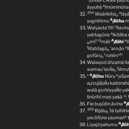
ṇnisã-i, walā yaḍri
l
a
áyyuhā
lmùminūna l
354
a
Waáṅkiḥū
láy
a
A
yugnihimu
llöhu
mi
l
a
Walyasta’fifi
llavīn
a
yabtagūna
lkitäba
ṇ
ṃ
A
a
mi
māli
llähi
l
ṃ
l
l
a
litabtagū
‘aroḍo
a
r
uṇ
gofūru
roḥīm
ṇ
Walaqod áṅzalnã íl
l
wamau’iṿoẗa
lilmu
ṇ
A
a
*
llöhu
Nūru
sSa
l
l
a
zzujājaẗu kaáṇnah
l
walā gorbiyyaẗiṇ ya
u
linūrihï maṇ yaṡã-
;
A
Fie buyūtin ávina
l
355
l
Rijālu
lā tulhīh
ṇ
a
yacōfūna yaumaṅ
t
A
Liyajziyahumu
llö
l