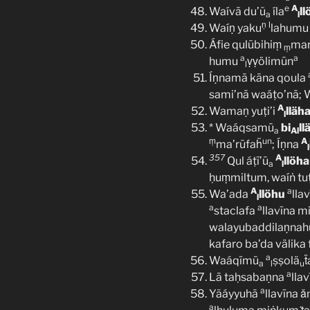
e
A
Waívā du’ũ
íla
ll
a
l
ṇ
l
Waíṇ yaku
lahum
Áfie qulūbihiṃ
mar
ṃ
a
a
humu
ṿṿölimūn
l
Íṇnamā kāna qoula
sami’nā waáṭo’nā;
A
Wamaṇ yuṭi’i
lläh
l
* Waáqsamū
bi
ll
a
Al
ṃ
un
A
ma’rūfaḧ
; Íṇna
l
357
A
Qul áṭī’ū
llöha
a
l
ḥuṃmiltum, waíṅ tuṭ
A
a
Wa’ada
llöhu
lla
l
a
a
staclafa
llavīna 
walayubaddilaṇna
kafaro ba’da välika 
a
Waáqīmū
ṣṣolä
ẗ
a
l
u
a
Lā taḥsabaṇna
lla
a
Yãáyyuhā
llavīna 
a