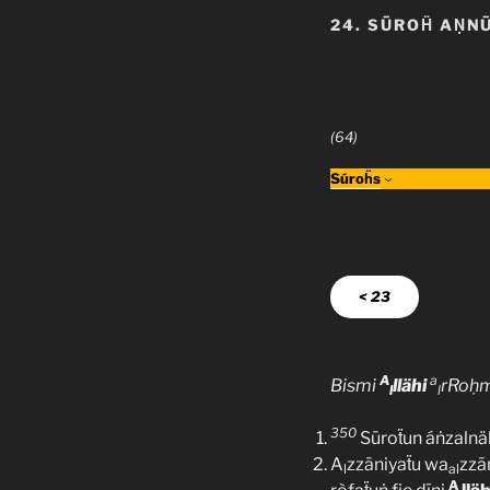
24. SŪROḦ AṆN
(64)
Súroḧs
< 23
A
a
Bismi
llähi
rRoḥ
l
l
350
Sūroẗun áṅzalnä
A
zzāniyaẗu wa
zzā
l
al
A