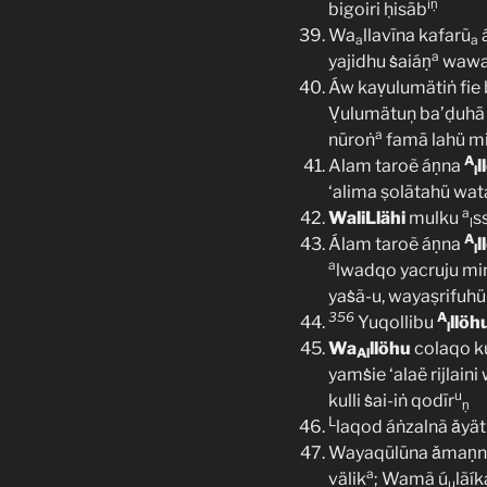
iṇ
bigoiri ḥisāb
Wa
llavīna kafarũ
á
a
a
a
yajidhu ṡaiáṇ
wawa
Áw kaṿulumätiṅ fie 
Ṿulumätuņ ba’ḍuhā 
a
nūroṅ
famā lahü m
A
Alam taroẽ áṇna
l
l
‘alima ṣolātahü wa
a
WaliLlähi
mulku
s
l
A
Álam taroẽ áṇna
l
l
a
lwadqo yacruju min
yaṡã-u, wayaṣrifuhü
356
A
Yuqollibu
llöh
l
Wa
llöhu
colaqo ku
Al
yamṡie ‘alaë rijlai
u
kulli ṡai-iṅ qodīr
ṇ
L
laqod áṅzalnã ǎyät
Wayaqūlūna ǎmaṇ
a
välik
; Wamã ú
lãík
u