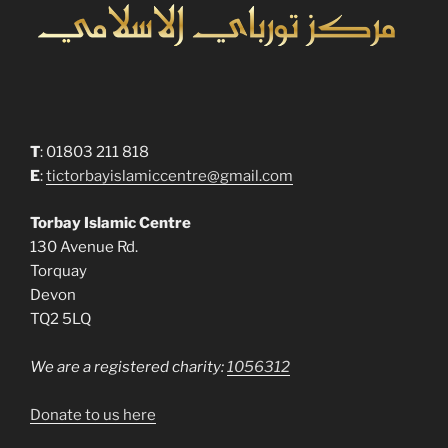
T
: 01803 211 818
E
:
tictorbayislamiccentre@gmail.com
Torbay Islamic Centre
130 Avenue Rd.
Torquay
Devon
TQ2 5LQ
We are a registered charity:
1056312
Donate to us here