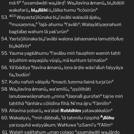
e
a
i
mā fi
ssamäwäti wa
lárḍ
: Wa
llavīna ǎmanū
bi
lbäṭili
l
a
a
a
a
a
a
wakafarū
bi
llähi
ú
lãíka humu
lcösirūn
a
Al
u
403
Wayasta’jilūnaka bi
l’avābi walaulã ájalu
a
ṇ
ṃ
e
l
a
u
musaṃma
lajã-ahumu
l’avāb
; Walayàtiyaṇnahuṁ
ṇ
a
bagtaẗaṇ wahum lā yaṡ’urūn
Yasta’jilūnaka bi
l’avābi waíṇna Jahaṇnama lamuḥīṭoẗuņ
a
a
bi
lkäfirīn
a
a
Yauma yagṡähumu
l’avābu miṅ fauqihim wamiṅ taḥti
a
árjulihim wayaqūlu vūqū
mā kuṅtum ta’malūn
a
a
Yä’ibādiya
llavīna ǎmanũ
íṇna árḍie wäsi’aẗuṅ faíyyäya
a
i
fa
‘budūn
a
a
a
Kullu nafsiṅ vãíqoẗu
lmauti, ṫuṃma ílainā turja’ūn
a
Wa
llavīna ǎmanū
wa’amilū
ṣṣöliḥäti
a
a
a
l
a
a
lanubawwiáṇnahuṃ
mina
lJaṇnaẗi gurofaṅ
tajrie miṅ
ṃ
a
a
a
taḥtihā
lánhäru cölidīna fīhā; Ni’ma ájru
l’ämilīn
a
Allavīna ṣobarū
wa’alaë
Robbihim
yatawakkalūn
a
ṃ
l
A
Wakaáyyi
miṅ dãbbaẗi
lā taḥmilu rizqohā
llöhu
ṇ
ṇ
l
a
a
u
yarzuquhā waíyyākum; WaHuwa
sSamī’u
l’Alīm
l
a
Walaíṅ saáltahuṃ
man colaqo
ssamäwäti wa
lárḍo
ṃ
l
a