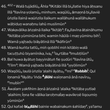
402
a
* Walā tujādilũ
Áhla
lKitäbi íllā bi
llatie hiya áḥsanu
a
a
a
íllā
llavīna ṿolamū
minhum, waqūlũ
ǎmaṇnā bi
llaviẽ
a
a
a
úṅzila ílainā waúṅzila ílaikum waílähunā waílähukum
a
wäḥiduṇ wanaḥnu lahü muslimūn
a
a
Wakavälika áṅzalnã ílaika
lkitäb
; Fa
llavīna ǎtainähumu
a
a
ï
lkitäba yùminūna bihï, wamin hãúlã-i maṇ yùminu bih
;
a
a
Wamā yajḥadu biǎyätinã íllā
lkäfirūn
Wamā kuṅta tatlū
miṅ qoblihï miṅ kitäbiṇ walā
a
a
l
a
a
tacuṭṭuhü biyamīnika, íva
la
rtāba
lmubṭilūn
ṇ
a
a
Bal huwa ǎyätuņ bayyinätuṅ fie ṣudūri
llavīna ǔtū
a
a
a
a
a
l’ilm
; Wamā yajḥadu biǎyätinã íllā
ṿṿölimūn
l
ṃ
ṇ
r
ï
Waqōlū
laulã úṅzila ‘alaihi ǎyätu
mi
Robbih
; Qul
a
ṇ
a
A
íṇnamā
lǎyätu ‘iṅda
llöhi
waíṇnamã ánå navīru
l
ṇ
ṃ
un
mubīn
a
Áwalam yakfihim áṇnã áṅzalnā ‘alaika
lkitäba yutlaë
‘alaihim; Íṇna fie välika laroḥmaẗaṇ wavikroë liqoumiṇ
a
yùminūn
a
Qul kafaë
bi
llähi
bainie wabainakum ṡahīdaṇ
, ya’lamu
Al