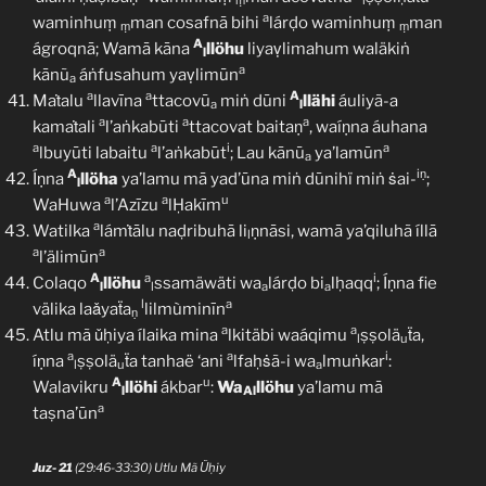
ṃ
l
a
waminhuṃ
man cosafnā bihi
lárḍo waminhuṃ
man
ṃ
ṃ
A
ágroqnā; Wamā kāna
llöhu
liyaṿlimahum waläkiṅ
l
a
kānũ
áṅfusahum yaṿlimūn
a
a
a
A
Maṫalu
llavīna
ttacovū
miṅ dūni
llähi
áuliyã-a
a
l
a
a
a
kamaṫali
l’aṅkabūti
ttacovat baitaṇ
, waíṇna áuhana
a
a
i
a
lbuyūti labaitu
l’aṅkabūt
; Lau kānū
ya’lamūn
a
A
iṇ
Íṇna
llöha
ya’lamu mā yad’ūna miṅ dūnihï miṅ ṡai-
;
l
a
a
u
WaHuwa
l’Azīzu
lḤakīm
a
Watilka
lámṫālu naḍribuhā li
ṇnāsi, wamā ya’qiluhã íllā
l
a
a
l’älimūn
A
a
i
Colaqo
llöhu
ssamäwäti wa
lárḍo bi
lḥaqq
; Íṇna fie
l
l
a
a
l
a
välika laǎyaẗa
lilmùminīn
ṇ
a
a
Atlu mã ǔḥiya ílaika mina
lkitäbi waáqimu
ṣṣolä
ẗa,
l
u
a
a
i
íṇna
ṣṣolä
ẗa tanhaë ‘ani
lfaḥṡã-i wa
lmuṅkar
:
l
u
a
A
u
Walavikru
llöhi
ákbar
:
Wa
llöhu
ya’lamu mā
l
Al
a
taṣna’ūn
Juz- 21
(29:46-33:30) Utlu Mã Ǔḥiy