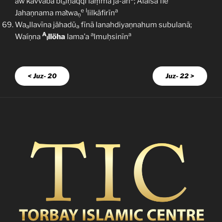
áw kavvaba bi
lḥaqqi laṃmā jã-ah
; Álaisa fie
a
e
l
a
Jahaṇnama maṫwa
lilkäfirīn
ṇ
Wa
llavīna jähadū
fīnā lanahdiyaṇnahum subulanā;
a
a
A
a
a
Waíṇna
llöha
lama’a
lmuḥsinīn
l
< Juz- 20
Juz- 22 >