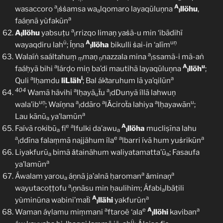
a
A
wasaccoro
ṡṡamsa wa
lqomaro layaqūluṇna
llöhu
,
l
a
l
a
faáṇnā yùfakūn
a
A
llöhu
yabsuṭu
rrizqo limaṇ yaṡã-u min ‘ibādihï
l
l
ũ
A
uṇ
wayaqdiru lah
; Íṇna
llöha
bikulli ṡai-in ‘alīm
l
a
Walaíṅ saáltahuṃ
maṇ
nazzala mina
ssamã-i mã-aṅ
ṃ
ṇ
l
a
A
u
faáḥyā bihi
lárḍo miņ ba’di mautihā layaqūluṇna
llöh
;
l
a
i
a
Quli
lḥamdu
liLläh
; Bal ákṫaruhum lā ya’qilūn
404
a
a
Wamā hävihi
lḥayä
ẗu
dDunyã íllā lahwuṇ
u
l
uṇ
a
a
a
u
wala’ib
; Waíṇna
ddāro
lǍciroẗa lahiya
lḥayawān
;
l
a
Lau kānū
ya’lamūn
a
e
a
A
Faívā rokibū
fi
lfulki da’awu
llöha
mucliṣīna lahu
a
a
l
a
e
a
a
ddīna falaṃmā najjähum íla
lbarri ívā hum yuṡrikūn
l
Liyakfurū
bimã ǎtainähum waliyatamatta’ū
; Fasaufa
a
a
a
ya’lamūn
a
a
Áwalam yarou
áṇnā ja’alnā ḥaroman
ǎminaṇ
a
a
wayutacoṭṭofu
ṇnāsu min ḥaulihim; Áfabi
lbäṭili
l
a
A
a
yùminūna wabini’maẗi
llähi
yakfurūn
l
a
e
A
a
Waman áṿlamu miṃmani
ftaroë ‘ala
llöhi
kaviban
l
ũ