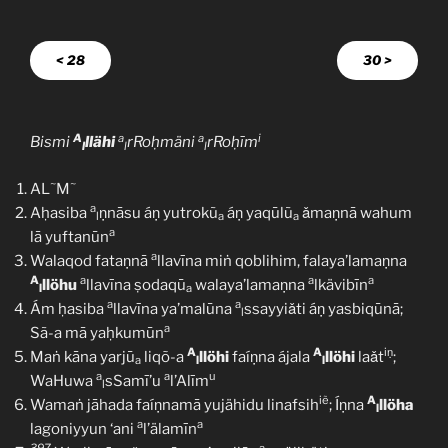
< 28
30 >
A
a
a
i
Bismi
llähi
rRoḥmäni
rRoḥīm
l
l
l
~
~
AL
M
a
Aḥasiba
ṇnāsu áṇ yutrokũ
áṇ yaqūlũ
ǎmaṇnā wahum
l
a
a
a
lā yuftanūn
a
Walaqod fataṇnā
llavīna miṅ qoblihim, falaya’lamaṇna
A
a
a
a
llöhu
llavīna ṣodaqū
walaya’lamaṇna
lkävibīn
l
a
a
a
Ám ḥasiba
llavīna ya’malūna
ssayyiǎti áṇ yasbiqūnā;
l
a
Sã-a mā yaḥkumūn
A
A
iṇ
Maṅ kāna yarjū
liqõ-a
llöhi
faíṇna ájala
llöhi
laǎt
;
a
l
l
a
a
u
WaHuwa
sSamī’u
l’Alīm
l
iẽ
A
Wamaṅ jāhada faíṇnamā yujähidu linafsih
; Íṇna
llöha
l
a
a
lagoniyyun ‘ani
l’älamīn