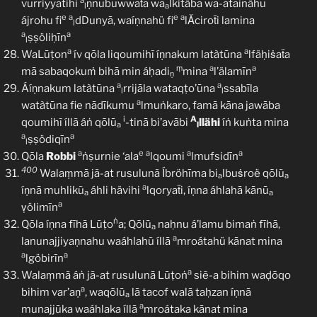
a
vurriyyatihi
ṇnubuwwaẗa wa
lkitäba wa-ātainähu
l
a
e
a
e
a
ájrohu fi
dDunyā, waíṇnahü fi
lǍciroẗi lamina
l
a
a
ṣṣöliḥīn
l
a
a
WaLūṭon
ív qōla liqoumihĩ íṇnakum latàtūna
lfäḥiṡaẗa
ṃ
a
a
mā sabaqokuṁ bihā min áḥadi
mina
l’älamīn
ṇ
a
a
Áíṇnakum latàtūna
rrijāla wataqṭo’ūna
ssabīla
l
l
a
watàtūna fie nādīkumu
lmuṅkaro, famā kāna jawāba
i
A
qoumihĩ íllã áṅ qōlū
-tinā bi’avābi
llähi
íṅ kuṅta mina
a
l
a
a
ṣṣödiqīn
l
a
e
a
a
a
Qōla
Robbi
ṅṣurnie ‘ala
lqoumi
lmufsidīn
400
Walaṃmā jã-at rusulunã Íbröhīma bi
lbuṡroë qōlũ
a
a
a
íṇnā muhlikũ
áhli hävihi
lqoryaẗi, íṇna áhlahā kānū
a
a
a
ṿölimīn
ṅ
Qōla íṇna fīhā Lūṭo
a; Qōlū
naḥnu á’lamu bimaṅ fīhā,
a
a
lanunajjiyaṇnahu waáhlahũ íllā
mroátahü kānat mina
a
a
lgöbirīn
a
Walaṃmã áṅ jã-at rusulunā Lūṭoṅ
siẽ-a bihim waḍōqo
a
bihim var’aṇ
, waqōlū
lā tacof walā taḥzan íṇnā
a
a
munajjūka waáhlaka íllā
mroátaka kānat mina