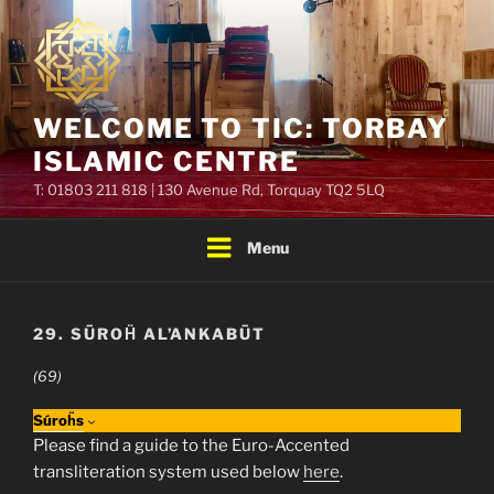
Skip
to
content
WELCOME TO TIC: TORBAY
ISLAMIC CENTRE
T: 01803 211 818 | 130 Avenue Rd, Torquay TQ2 5LQ
Menu
29. SŪROḦ AL’ANKABŪT
(69)
Súroḧs
Please find a guide to the Euro-Accented
transliteration system used below
here
.