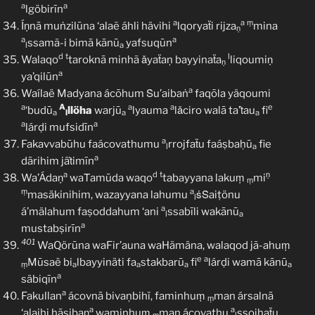
a
a
lgöbirīn
a
a
ṃ
Íṇnā muṅzilūna ‘alaẽ áhli hävihi
lqoryaẗi rijza
mina
ṇ
a
a
ssamã-i bimā kānū
yafsuqūn
l
a
d
t
l
Walaqo
taroknā minhã ǎyaẗaņ bayyinaẗa
liqoumiṇ
ṇ
a
ya’qilūn
a
Waílaë Madyana ácōhum Ṡu’aibaṅ
faqōla yäqoumi
a
A
a
a
e
‘budū
llöha
warjū
lyauma
lǎciro walā ta’ṫau
fi
a
l
a
a
a
a
lárḍi mufsidīn
a
Fakavvabūhu faácovathumu
rrojfaẗu faáṣbaḥū
fie
l
a
a
dārihim jäṫimīn
a
d
t
ṇ
Wa’Ádaṇ
waṪamūda waqo
tabayyana lakuṃ
mi
ṃ
ṃ
a
masäkinihim, wazayyana lahumu
ṡṠaiṭönu
l
a
á’mälahum faṣoddahum ‘ani
ssabīli wakānū
l
a
a
mustabṣirīn
401
WaQörūna waFir’auna waHämäna, walaqod jã-ahuṃ
e
a
Mūsaë bi
lbayyinäti fa
stakbarū
fi
lárḍi wamā kānū
ṃ
a
a
a
a
a
säbiqīn
a
Fakullan
ácovnā bivaņbihï, faminhuṃ
man ársalnā
ṃ
a
a
‘alaihi ḥāṣibaṇ
waminhuṃ
man ácovathu
ṣṣoiḥaẗu