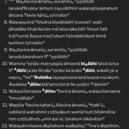
397
a
Wa
llavīna ǎmanū
wa’amilū
ṣṣöliḥäti
a
a
a
l
lanukaffiroṇna ‘anhum sayyiǎtihim walanajziyaṇnahum
a
a
áḥsana
llavie kānū
ya’malūn
a
a
a
Wawaṣṣoinā
líṅsäna biwälidaihï ḥusnaṇ
, waíṅ
jähadāka lituṡrika bie mā laisa laka bihï ‘ilmuṅ falā
tuṭi’humã; Ílayya marji’ukum faúnabbiúkuṁ bimā
a
kuṅtum ta’malūn
a
Wa
llavīna ǎmanū
wa’amilū
ṣṣöliḥäti
a
a
a
l
e
a
a
lanudcilaṇnahum fi
ṣṣöliḥīn
l
a
Wamina
ṇnāsi maṇ yaqūlu ǎmaṇnā
bi
llähi
faívã ǔviya
l
Al
e
A
a
A
fi
llähi
ja’ala fitnaẗa
ṇnāsi ka’avābi
llähi
, walaíṅ jã-a
l
l
l
ṃ
ṇ
r
naṣru
mi
Robbika
layaqūluṇna íṇnā kuṇnā ma’akum;
ṇ
A
a
a
Áwalaisa
llöhu
biá’lama bimā fie ṣudūri
l’älamīn
l
A
a
Walaya’lamaṇna
llöhu
llavīna ǎmanū
walaya’lamaṇna
l
a
a
a
lmunäfiqīn
a
a
Waqōla
llavīna kafarū
lillavīna ǎmanū
ttabi’ū
a
a
a
sabīlanā walnaḥmil coṭōyākum wamā huṁ biḥāmilīna
a
min coṭöyähuṃ
miṅ ṡai-in, íṇnahum lakävibūn
ṃ
a
ṃ
Walayaḥmiluṇna áṫqōlahum waáṫqōla
ma’a áṫqōlihim,
ṇ