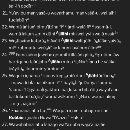
l
l
l
uṇ
ṡai-iṅ qodīr
Yu’avibu maṇ yaṡã-u wayarḥamu maṇ yaṡã-u, waílaihi
a
tuqlabūn
e
a
e
a
Wamã áṅtuṁ bimu’jizīna fi
lárḍi walā fi
ssamã-i,
l
A
iṇ
wamā lakuṃ
miṅ dūni
llähi
miṇ waliyyiṇ walā naṣīr
ṃ
l
A
Wa
llavīna kafarū
biǎyäti
llähi
waliqõíhi ú
lãíka yaísū
a
a
l
u
a
ṇ
r
uṅ
mi
roḥmatie waú
lãíka lahum ‘avābun álīm
u
399
a
Famā kāna jawāba qoumihĩ íllã áṅ qōlū
qtulūhu áw
a
A
a
i
ḥarriqūhu faáṅjāhu
llöhu
mina
ṇNār
; Íṇna fie välika
l
l
l
a
laǎyäti
liqoumiṇ yùminūn
ṇ
a
A
a
Waqōla íṇnamā
ttacovtuṃ
miṅ dūni
llähi
áuṫāna
ṃ
l
ṇ
ṃ
e
a
a
mawaddaẗa bainikum fi
lḥayä
ẗi
dDunyā, ṫuṃma
u
l
a
Yauma
lQiyämaẗi yakfuru ba’ḍukuṁ biba’ḍiṇ wayal’anu
a
a
ba’ḍukuṁ ba’ḍoṇ
wamàwäkumu
ṇNāru wamā lakuṃ
l
a
miṇ
näṣirīn
ṃ
ṇ
uṇ
* Faǎmana lahü Lūṭ
. Waqōla íṇnie muhājirun ílaë
a
a
u
Robbiẽ
, íṇnahü Huwa
l’Azīzu
lḤakīm
Wawahabnā lahũ Ísḥäqo waYa’qūba waja’alnā fie