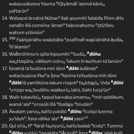
a
walayusáluṇna Yauma
lQiyämaẗi ‘aṃmā kānū
a
a
yaftarūn
a
Walaqod ársalnā Nūḥan
ílaë qoumihï falabiṫa fīhim álfa
a
a
sanaẗin íllā comsīna ‘āmaṅ
faácovahumu
ṭṭūfānu
l
a
wahum ṿölimūn
398
a
Faáṅjainähu waáṣḥäba
ssafīnaẗi waja’alnähã ǎyaẗa
l
ṇ
l
a
lil’älamīn
a
A
WaÍbröhīma ív qōla liqoumihi
‘budū
llöha
a
l
l
a
wa
ttaqūhu, välikum coiru
lakum íṅ kuṅtum ta’lamūn
a
ṇ
A
a
Íṇnamā ta’budūna miṅ dūni
llähi
áuṫānaṇ
l
n
a
watacluqūna ífka
a; Íṇna
llavīna ta’budūna miṅ dūni
A
a
A
llähi
lā yamlikūna lakum rizqoṅ
fa
btagū
‘iṅda
llöhi
l
a
a
l
a
a
rrizqo wa
‘budūhu waṡkurū
lahũ, ílaihi turja’ūn
l
a
a
ṃ
Waíṅ tukavibū
faqod kavvaba úmamu
miṅ qoblikum,
a
ṇ
e
a
a
a
u
wamā ‘ala
rrosūli íllā
lbalägu
lmubīn
l
A
a
Áwalam yarou
kaifa yubdiú
llöhu
lcolqo ṫuṃma
a
l
ũ
e
A
uṅ
yu’īduh
; Íṇna välika ‘ala
llöhi
yasīr
l
e
a
a
o
Qul sīrū
fi
lárḍi fa
ṅṿurū
kaifa badaá
lcolq
; Ṫuṃma
a
a
a
A
a
a
a
A
llöhu
yuṅṡiú
ṇnaṡáta
lǍciroḧ
; Íṇna
llöha
‘alaë kulli