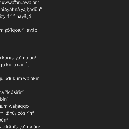
quwwaẗan, áwalam
a
biǎyätinā yajḥadūn
e
a
izyi fi
lḥayä
ẗi
u
a
m ṣö’iqoẗu
l’avābi
a
ā kānū
ya’malūn
a
iṇ
qo kulla ṡai-
;
julūdukum waläkiṅ
a
a
na
lcösirīn
a
bīn
ahum waḥaqqo
a
hum kānū
cösirīn
a
a
ibūn
a
avie kānū
ya’malūn
a