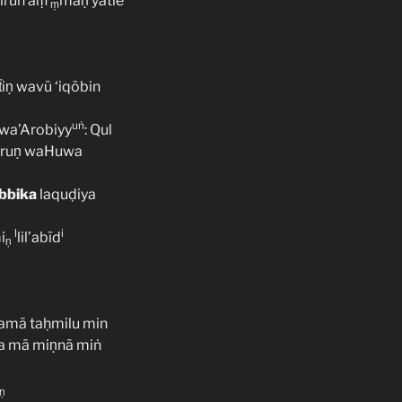
oirun áṃ
maṇ yàtiẽ
ṃ
iṇ wavū ‘iqōbin
uṅ
 wa’Arobiyy
: Qul
aqruṇ waHuwa
bbika
laquḍiya
l
i
i
lil’abīd
ṇ
mā taḥmilu min
a mā miṇnā miṅ
ṇ