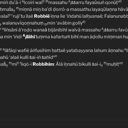
a
ṇ
ṃ
a
uṇ
 miṅ du’ã-i
lcoiri waí
massahu
ṡṡarru fayaǔsuṅ qonūṭ
l
ṃ
oḥmaẗa
miṇnā miņ ba’di ḍorrõ-a massathu layaqūlaṇna häv
ṇ
ṇ
r
alaí
ruji’tu ílaë
Robbiẽ
íṇna lie ‘iṅdahü lalḥusnaë; Falanuna
iṇ
walanuvīqoṇnahuṃ
min ‘avābin golīṿ
a
ṃ
e
a
a
líṅsäni á’roḍo wanaǎ bijānibihï waívā massahu
ṡṡarru favū 
l
A
a min ‘iṅdi
llähi
ṫuṃma kafartuṁ bihï man áḍollu miṃman huw
l
e
a
a
lǎfāqi wafiẽ áṅfusihim ḥattaë yatabayyana lahum áṇnahu
un
hü ‘alaë kulli ṡai-iṅ ṡahīd
ṃ
ṇ
l
ṃ
uņ
aẗi
mi
liqõ-i
Robbihim
: Álã íṇnahü bikulli ṡai-i
muḥīṭ
ṇ
ṇ