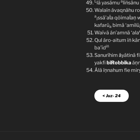
L
a
lā yasámu
líṅsänu
Walaín ávaqnähu r
a
ssā’aẗa qõímaẗaṇ w
l
kafarū
bimā ‘amilū
a
Waívã án’amnā ‘ala
Qul áro-aitum íṅ kān
iṅ
ba’īd
Sanurīhim ǎyätinā fi
yakfi
biRobbika
áṇna
Álã íṇnahum fie miry
< Juz- 24