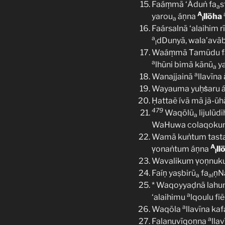
Faáṃmā ‘Āduṅ fa
s
a
A
yarou
áṇna
llöha
a
l
Faársalnā ‘alaihim r
a
dDunyā, wala’avā
l
Waáṃmā Ṫamūdu fa
a
lhūni bimā kānū
ya
a
a
Wanajjainā
llavīn
Wayauma yuḥṡaru á
Ḥattaẽ ívā mā jã-ū
479
Waqōlū
lijulūd
a
WaHuwa colaqokum á
Wamā kuṅtum tasta
A
ṿonaṅtum áṇna
ll
l
Wavalikum ṿoṇnu
Faíṇ yaṣbirū
fa
ṇN
a
al
* Waqoyyaḍnā lahu
a
‘alaihimu
lqoulu f
a
Waqōla
llavīna kaf
a
Falanuvīqoṇna
lla