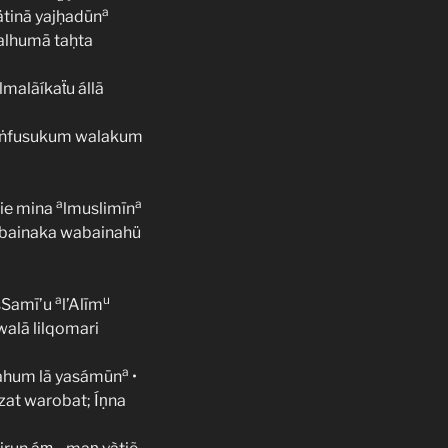
a
ätinā yajḥadūn
j’alhumā taḥta
lmalãíkaẗu állā
ĩ áṅfusukum walakum
a
a
ie mina
lmuslimīn
e bainaka wabainahü
a
u
sSamī’u
l’Alīm
walā lilqomari
a
ahum lā yasámūn
•
zat warobat; Íṇna