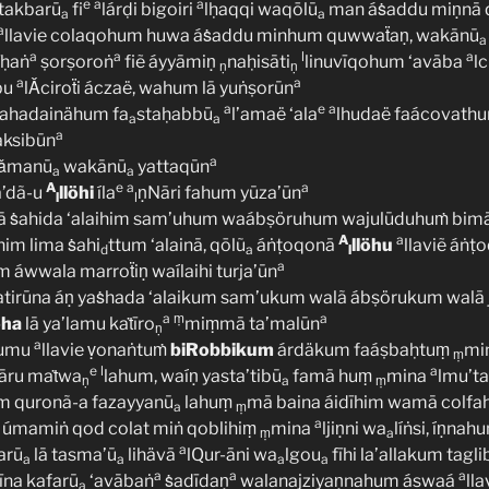
e
a
a
takbarū
fi
lárḍi bigoiri
lḥaqqi waqōlū
man áṡaddu miṇnā 
a
a
a
llavie colaqohum huwa áṡaddu minhum quwwaẗaṇ, wakānū
a
a
a
l
a
īḥaṅ
ṣorṣoroṅ
fiẽ áyyāmiṇ
naḥisāti
linuvīqohum ‘avāba
lc
ṇ
ṇ
a
a
bu
lǍciroẗi áczaë, wahum lā yuṅṣorūn
a
e
a
hadainähum fa
staḥabbū
l’amaë ‘ala
lhudaë faácovathu
a
a
a
ksibūn
a
a ǎmanū
wakānū
yattaqūn
a
a
A
e
a
a
’dã-u
llöhi
íla
ṇNāri fahum yūza’ūn
l
l
hā ṡahida ‘alaihim sam’uhum waábṣöruhum wajulūduhuṁ bim
A
a
ihim lima ṡahi
ttum ‘alainā, qōlũ
áṅṭoqonā
llöhu
llaviẽ áṅṭo
d
a
l
a
wwala marroẗiṇ waílaihi turja’ūn
tirūna áṇ yaṡhada ‘alaikum sam’ukum walã ábṣörukum walā 
a
ṃ
a
öha
lā ya’lamu kaṫīro
miṃmā ta’malūn
ṇ
a
kumu
llavie ṿonaṅtuṁ
biRobbikum
árdäkum faáṣbaḥtuṃ
mi
ṃ
e
l
a
āru maṫwa
lahum, waíṇ yasta’tibū
famā huṃ
mina
lmu’ta
ṇ
a
ṃ
m quronã-a fazayyanū
lahuṃ
mā baina áidīhim wamā colf
a
ṃ
a
iẽ úmamiṅ qod colat miṅ qoblihiṃ
mina
ljiṇni wa
líṅsi, íṇna
ṃ
a
a
arū
lā tasma’ū
lihävā
lQur-āni wa
lgou
fīhi la’allakum tagl
a
a
a
a
a
a
a
vīna kafarū
‘avābaṅ
ṡadīdaṇ
walanajziyaṇnahum áswaá
ll
a