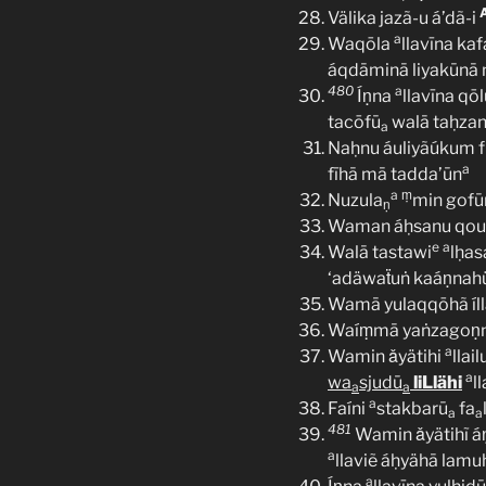
Välika jazã-u á’dã-i
a
Waqōla
llavīna kaf
áqdāminā liyakūnā
480
a
Íṇna
llavīna qōl
tacōfū
walā taḥza
a
Naḥnu áuliyãúkum f
a
fīhā mā tadda’ūn
a
ṃ
Nuzula
min gofū
ṇ
Waman áḥsanu qou
e
a
Walā tastawi
lḥas
‘adäwaẗuṅ kaáṇnah
Wamā yulaqqōhã íl
Waíṃmā yaṅzagoṇ
a
Wamin ǎyätihi
llai
a
wa
sjudū
liLlähi
l
a
a
a
Faíni
stakbarū
fa
a
a
481
Wamin ǎyätihĩ á
a
llaviẽ áḥyähā lamu
a