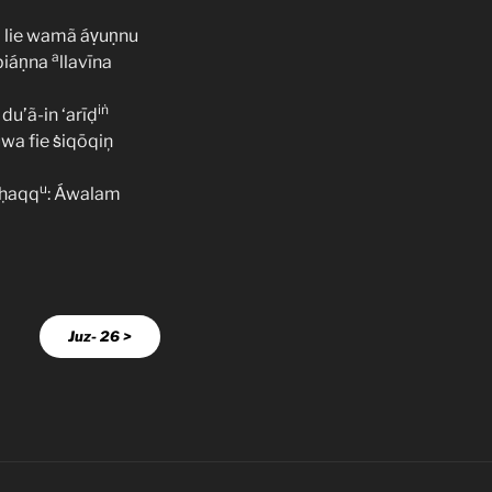
ā lie wamã áṿuṇnu
a
bbiáṇna
llavīna
iṅ
du’ã-in ‘arīḍ
a fie ṡiqōqiņ
u
lḥaqq
: Áwalam
Juz- 26 >