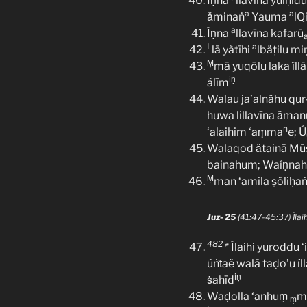
Íṇna
llavīna yulḥid
a
a
ǎminaṅ
Yauma
lQ
a
Íṇna
llavīna kafarū
L
a
lā yàtīhi
lbäṭilu mi
Ṃ
mā yuqōlu laka íllā
iṇ
álīm
Walau ja’alnähu qu
huwa lillavīna ǎman
n
‘alaihim ‘aṃma
e; Ú
Walaqod ǎtainā Mū
bainahum; Waíṇnahu
Ṃ
man ‘amila ṣöliḥa
Juz- 25
(41:47-45:37) Ílai
482
* Ílaihi yuroddu 
úṅṫaë walā taḍo’u íll
iṇ
ṡahīd
Waḍolla ‘anhuṃ
m
ṃ