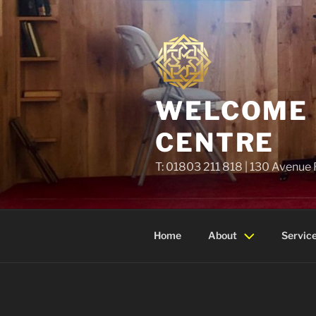
Skip
to
content
WELCOME T
CENTRE
T: 01803 211 818 | 130 Avenue
Home
About
Servic