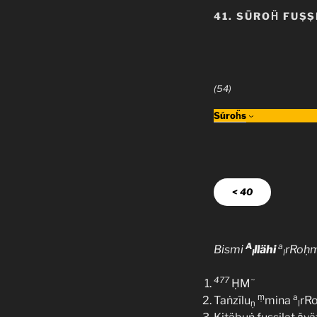
41. SŪROḦ FUṢṢ
(54)
Súroḧs
< 40
A
a
Bismi
llähi
rRoḥ
l
l
477
~
ḤM
ṃ
a
Taṅzīlu
mina
rR
ṇ
l