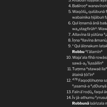
Kitäbuṅ fuṣṣilat ǎy
a
Baṡīroṇ
wanavīroṅ
Waqōlū
qulūbunā fi
a
wabainika ḥijābuṅ f
Qul íṇnamã ánå baṡ
u
wa
stagfirūh
: Waw
a
a
Allavīna lā yùtūna
l
a
Íṇna
llavīna ǎmanū
* Qul áíṇnakum lata
a
a
Robbu
l’älamīn
Waja’ala fīhā rowäs
l
a
sawã-a
li
ssãílīn
ṇ
l
a
Ṫuṃma
stawaẽ íla
a
átainā ṭõí’īn
478
Faqoḍöhuṇna sab
a
a
ssamã-a
dDunyā 
l
l
Faín á’roḍū
faqul á
a
a
Ív jã-athumu
rrusu
l
Robbunā
laáṅzala m