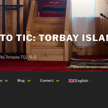
O TIC: TORBAY ISLA
 Rd, Torquay TQ2 5LQ
es
Blog
Connect
English
▼