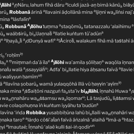
A
a
a
llähi
ṇNāru, lahum fīhā dāru
lculdi jazã-aņ bimā kānū
biǎy
l
l
a
a
a
arū
Robbanã
árinā
llavaini áḍollānā mina
ljiṇni wa
líṅsi na
a
a
a
a
 mina
lásfalīn
A
a
a
ū
Robbunā
llöhu
ṫuṃma
staqömū
tatanazzalu ‘alaihimu
a
l
a
a
a
nū
waábṡirū
bi
lJaṇnaẗi
llatie kuṅtum tū’adūn
a
a
a
e
a
a
e
a
i
lḥayä
ẗi
dDunyā wafi
lǍciroẗi, walakum fīhā mā taṡtah
u
l
r
iṇ
ri
roḥīm
ṇ
a
ṃ
e
A
a
la
miṃmaṅ da’ã íla
llöhi
wa’amila ṣöliḥaṇ
waqōla íṇnan
ṇ
l
a
u
a
anaẗu walā
ssayyiáḧ
; Adfa’ bi
llatie hiya áḥsanu faívā
llavi
l
a
uṇ
ü waliyyun ḥamīm
a
iṇ
lā
llavīna ṣobarū
wamā yulaqqöhã íllā vū ḥaṿṿin ‘aṿīm
a
a
a
naka mina
ṡṠaiṭöni nazguṅ fa
sta’iv
bi
llähi
, íṇnahü Huwa
l
a
Al
l
u
lu wa
ṇnahāru wa
ṡṡamsu wa
lqomar
; Lā tasjudū
li
ṡṡamsi 
al
al
a
a
l
a
lavie colaqohuṇna íṅ kuṅtum íyyāhu ta’budūn
llavīna ‘iṅda
Robbika
yusabbiḥūna lahü bi
llaili wa
ṇnahāri w
a
al
e
a
a
a
ṇnaka taro
lárḍo cōṡi’aẗaṅ faívã áṅzalnā ‘alaihā
lmã-a
htaz
a
un
ḥyi
lmautaẽ; Íṇnahü ‘alaë kulli ṡai-iṅ qodīr
e
a