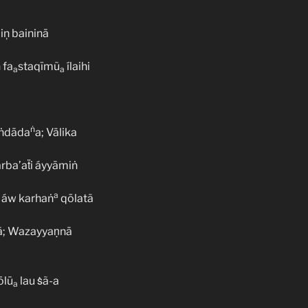
iņ baininā
 fa
staqīmũ
ílaihi
a
a
ṅ
áṅdāda
a; Välika
rba’aẗi áyyāmiṅ
a
áw karhaṅ
qōlatã
hā; Wazayyaṇnā
ōlū
lau ṡã-a
a