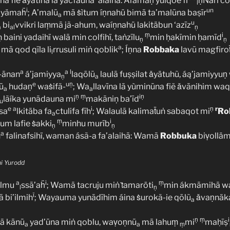
ūna fiẽ ǎyätinā lā yacfauna ‘alainã: Áfamaṇ yulqoë fi
ṇNāri c
l
i
un
iyämaḧ
; A’malū
mā ṡìtum íṇnahü bimā ta’malūna baṣīr
a
u
bi
vvikri laṃmā jã-ahum, waíṇnahü lakitäbun ‘azīz
a
al
ṇ
ṃ
i
ņ baini yadaihï walā min colfihï, taṅzīlu
min ḥakīmin ḥamīd
ṇ
ṇ
a
 mā qod qīla li
rrusuli miṅ qoblik
; Íṇna
Robbaka
lavū magfiroẗ
l
a
a
l
r-ānan
á’jamiyya
laqōlū
laulā fuṣṣilat ǎyätuhũ, áą’jamiyyuṇ
ṇ
a
e
uṇ
ū
hudaṇ
waṡifã-
; Wa
llavīna lā yùminūna fiẽ ǎvānihim w
a
a
ṇ
ṃ
iṇ
lãíka yunādauna mi
makāniņ ba’īd
u
e
a
i
ṇ
r
sa
lkitäba fa
ctulifa fīh
; Walaulā kalimaẗuṅ sabaqot mi
Ro
a
ṃ
i
m lafie ṡakki
minhu murīb
ṇ
ṇ
a
ṅ
falinafsihï, waman ásã-a fa’alaihā: Wamā
Robbuka
biṿolläm
hi Yurodd
a
i
ṃ
‘ilmu
ssā’aḧ
; Wamā tacruju miṅ ṫamaröti
min ákmāmihā wa
l
ṇ
ï
ā bi’ilmih
; Wayauma yunādīhim áina ṡurokã-ie qōlũ
ǎvaṇnäk
a
ṇ
ṃ
i
ā kānū
yad’ūna miṅ qoblu, waṿoṇnū
mā lahuṃ
mi
maḥīṣ
a
a
ṃ