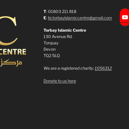
T
: 01803 211 818
Torbay Islamic Centre
E
:
tictorbayislamiccentre@gmail.com
Torbay Islamic Centre
130 Avenue Rd.
Torquay
Devon
TQ2 5LQ
We are a registered charity:
1056312
Donate to us here