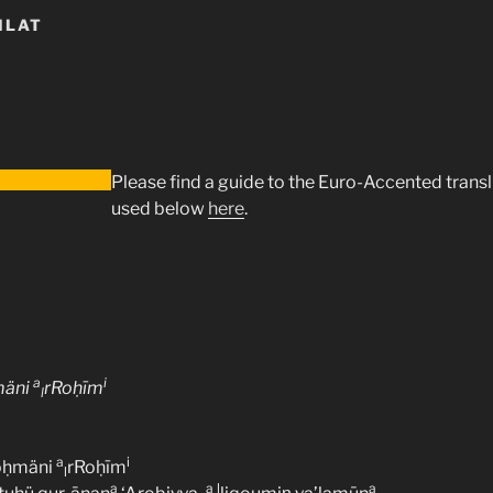
ILAT
Please find a guide to the Euro-Accented trans
used below
here
.
a
i
mäni
rRoḥīm
l
a
i
oḥmäni
rRoḥīm
l
a
a
l
a