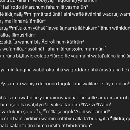
ätuhü qur-ānan
‘Arobiyya
liqoumiṇ ya’lamūn
ṇ
a
a
faá’roḍo ákṫaruhum fahum lā yasma’ūn
ṃ
ẽ ákiṇnaẗi
miṃmā tad’ūnã ílaihi wafiẽ ǎvāninā waqruṇ wam
ṇ
a
a
‘mal íṇnanā ‘ämilūn
a
ṃ
aru
miṫlukum yūḥaẽ ílayya áṇnamã ílähukum ílähuṇ wäḥiduṅ
ṇ
l
a
ailu
lilmuṡrikīn
ṇ
a
zzakä
ẗa wahuṁ bi
lǍciroẗi hum käfirūn
u
a
a
iṅ
wa’amilū
ṣṣöliḥäti lahum ájrun goiru mamnūn
a
a
l
a
kfurūna bi
llavie colaqo
lárḍo fie yaumaini wataj’alūna lahũ 
a
iya miṅ fauqihā wabäroka fīhā waqoddaro fīhã áqwätahā fiẽ á
e
a
u
a
ssamã-i wahiya ducōnuṅ faqōla lahā walilárḍi
-tiyā ṭou’an
l
’a samäwätiṅ fie yaumaini waáuḥaë fie kulli samã-in ámro
ṅ
a
a
i
bimaṣöbīḥa waḥifṿo
a; Välika taqdīru
l’Azīzi
l’Alīm
ṃ
a
ṅvartukum ṣö’iqoẗa
miṫla ṣö’iqoẗi ‘Ādiṇ waṪamūd
ṇ
A
lu miņ baini áidīhim wamin colfihim állā ta’budũ
íllā
llöha
, q
a
l
a
alãíkaẗaṅ faíṇnā bimã úrsiltuṁ bihï käfirūn