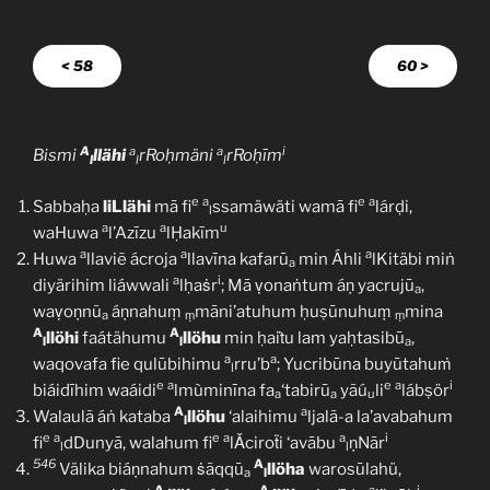
< 58
60 >
A
a
a
i
Bismi
llähi
rRoḥmäni
rRoḥīm
l
l
l
e
a
e
a
Sabbaḥa
liLlähi
mā fi
ssamäwäti wamā fi
lárḍi,
l
a
a
u
waHuwa
l’Azīzu
lḤakīm
a
a
a
Huwa
llaviẽ ácroja
llavīna kafarū
min Áhli
lKitäbi miṅ
a
a
i
diyärihim liáwwali
lḥaṡr
; Mā ṿonaṅtum áṇ yacrujū
,
a
waṿoṇnũ
áṇnahuṃ
māni’atuhum ḥuṣūnuhuṃ
mina
a
ṃ
ṃ
A
A
llöhi
faátähumu
llöhu
min ḥaiṫu lam yaḥtasibū
,
l
l
a
a
a
waqovafa fie qulūbihimu
rru’b
; Yucribūna buyūtahuṁ
l
e
a
e
a
i
biáidīhim waáidi
lmùminīna fa
‘tabirū
yãú
li
lábṣör
a
a
u
A
a
Walaulã áṅ kataba
llöhu
‘alaihimu
ljalã-a la’avabahum
l
e
a
e
a
a
i
fi
dDunyā, walahum fi
lǍciroẗi ‘avābu
ṇNār
l
l
546
A
Välika biáṇnahum ṡãqqū
llöha
warosūlahü,
a
l