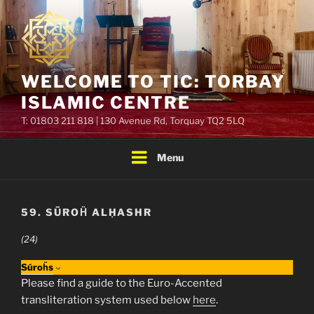
Skip
to
content
WELCOME TO TIC: TORBAY
ISLAMIC CENTRE
T: 01803 211 818 | 130 Avenue Rd, Torquay TQ2 5LQ
Menu
59. SŪROḦ ALḤASHR
(24)
Súroḧs
Please find a guide to the Euro-Accented
transliteration system used below
here
.