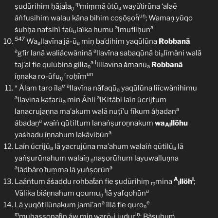
ṃ
ṣudūrihim ḥājaẗa
miṃmã ǔtū
wayùṫirūna ‘alaẽ
ṇ
a
uṇ
áṅfusihim walau kāna bihim coṣōṣoḧ
; Wamaṇ yūqo
a
a
ṡuḥḥa nafsihï faú
lãíka humu
lmufliḥūn
u
547
Wa
llavīna jã-ū
miņ ba’dihim yaqūlūna
Robbanā
a
a
a
a
gfir lanā waliácwäninā
llavīna sabaqūnā bi
lǐmäni walā
a
a
l
taj’al fie qulūbinā gilla
lillavīna ǎmanū
Robbanã
ṇ
a
r
un
íṇnaka ro-ūfu
roḥīm
ṇ
e
a
* Álam taro íla
llavīna nāfaqū
yaqūlūna liícwänihimu
a
a
a
llavīna kafarū
min Áhli
lKitäbi laín úcrijtum
a
a
lanacrujaṇna ma’akum walā nuṭī’u fīkum áḥadan
a
ábadaṇ
waíṅ qūtiltum lanaṅṣuroṇnakum
wa
llöhu
Al
a
yaṡhadu íṇnahum lakävibūn
Laín úcrijū
lā yacrujūna ma’ahum walaíṅ qūtilū
lā
a
a
yaṅṣurūnahum walaíṇ
naṣorūhum layuwalluṇna
ṇ
a
a
ládbäro ṫuṃma lā yuṅṣorūn
A
i
Laáṅtum áṡaddu rohbaẗaṅ fie ṣudūrihiṃ
mina
llöh
;
ṃ
l
l
a
Välika biáṇnahum qoumu
lā yafqohūn
ṇ
a
e
Lā yuqötilūnakum jamī’an
íllā fie quro
ṇ
ṃ
iņ
muḥaṣṣonaẗin áw miṇ warõ-i judur
; Bàsuhuṁ