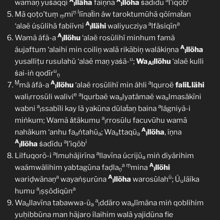
A
A
a
i
wamaṇ yuṡãqqi
lläha
faíṇna
llöha
ṡadīdu
l’iqōb
l
l
ṇ
l
Mā qoṭo’tuṃ
mi
līnaẗin áw taroktumūhā qõímaẗan
ṃ
A
a
a
‘alaẽ úṣūlihā fabiívni
llähi
waliyucziya
lfäsiqīn
l
A
Wamã áfã-a
llöhu
‘alaë rosūlihï minhum famã
l
A
áujaftum ‘alaihi min coiliṇ walā rikābiṇ waläkiṇna
llöha
l
u
yusalliṭu rusulahü ‘alaë maṇ yaṡã-
;
Wa
llöhu
‘alaë kulli
Al
u
ṡai-iṅ qodīr
ṇ
Ṃ
A
a
mã áfã-a
llöhu
‘alaë rosūlihï min áhli
lquroë
faliLlähi
l
e
a
wali
rrosūli walivi
lqurbaë wa
lyatämaë wa
lmasäkīni
l
a
a
a
a
wabni
ssabīli kay lā yakūna dūlaẗaņ baina
lágniyã-i
l
a
miṅkum; Wamã ǎtäkumu
rrosūlu facuvūhu wamā
l
A
nahäkum ‘anhu fa
ṅtahū
; Wa
ttaqū
llöha
, íṇna
a
a
a
a
l
A
a
i
llöha
ṡadīdu
l’iqōb
l
a
a
Lilfuqorõ-i
lmuhäjirīna
llavīna úcrijū
miṅ diyärihim
a
a
ṃ
A
waámwälihim yabtagūna faḍla
mina
llöhi
ṇ
l
a
A
ũ
wariḍwänaṇ
wayaṅṣurūna
llöha
warosūlah
; Ú
lãíka
l
u
a
a
humu
ṣṣödiqūn
l
a
Wa
llavīna tabawwa-ū
ddāro wa
lǐmäna miṅ qoblihim
a
a
l
a
yuḥibbūna man hājaro ílaihim walā yajidūna fie