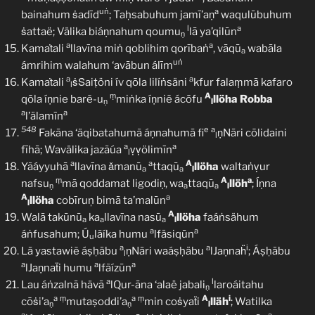
uṅ
a
bainahum ṡadīd
; Taḥsabuhum jamī’aṇ
waqulūbuhum
l
a
ṡattaë; Välika biáṇnahum qoumu
lā ya’qilūn
ṇ
a
a
Kamaṫali
llavīna miṅ qoblihim qorībaṅ
, vāqū
wabāla
a
uṅ
ámrihim walahum ‘avābun álīm
a
a
Kamaṫali
ṡṠaiṭöni ív qōla lilíṅsäni
kfur falaṃmā kafaro
l
ṃ
A
qōla íṇnie barẽ-u
miṅka íṇniẽ ácōfu
llöha
Robba
ṇ
l
a
a
l’älamīn
548
e
a
Fakāna ‘äqibatahumã áṇnahumā fi
ṇNāri cōlidaini
l
a
a
fīhā; Wavälika jazãúa
ṿṿölimīn
l
a
a
A
Yãáyyuhā
llavīna ǎmanū
ttaqū
llöha
waltaṅṿur
a
a
l
ṃ
A
a
nafsu
mā qoddamat ligodiṇ, wa
ttaqū
llöh
; Íṇna
ṇ
a
a
l
A
a
llöha
cobīruņ bimā ta’malūn
l
A
Walā takūnū
ka
llavīna nasū
llöha
faáṅsähum
a
a
a
l
a
a
áṅfusahum; Ú
lãíka humu
lfäsiqūn
u
a
a
i
Lā yastawiẽ áṣḥäbu
ṇNāri waáṣḥäbu
lJaṇnaḧ
; Áṣḥäbu
l
a
a
a
lJaṇnaẗi humu
lfãízūn
a
l
Lau áṅzalnā hävā
lQur-āna ‘alaë jabali
laroáitahu
ṇ
a
ṃ
a
ṃ
A
i
cōṡi’a
mutaṣoddi’a
min coṡyaẗi
lläh
; Watilka
ṇ
ṇ
l