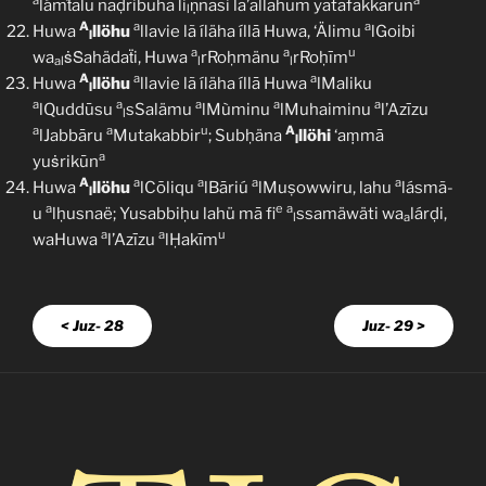
a
a
lámṫālu naḍribuhā li
ṇnāsi la’allahum yatafakkarūn
l
A
a
a
Huwa
llöhu
llavie lã íläha íllā Huwa, ‘Älimu
lGoibi
l
a
a
u
wa
ṡṠahädaẗi, Huwa
rRoḥmänu
rRoḥīm
al
l
l
A
a
a
Huwa
llöhu
llavie lã íläha íllā Huwa
lMaliku
l
a
a
a
a
a
lQuddūsu
sSalämu
lMùminu
lMuhaiminu
l’Azīzu
l
a
a
u
A
lJabbāru
Mutakabbir
; Subḥäna
llöhi
‘aṃmā
l
a
yuṡrikūn
A
a
a
a
a
Huwa
llöhu
lCōliqu
lBāriú
lMuṣowwiru, lahu
lásmã-
l
a
e
a
u
lḥusnaë; Yusabbiḥu lahü mā fi
ssamäwäti wa
lárḍi,
l
a
a
a
u
waHuwa
l’Azīzu
lḤakīm
< Juz- 28
Juz- 29 >