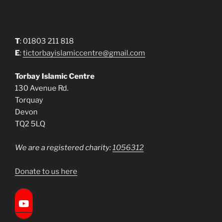
T
: 01803 211 818
E
:
tictorbayislamiccentre@gmail.com
Torbay Islamic Centre
130 Avenue Rd.
Torquay
Devon
TQ2 5LQ
We are a registered charity:
1056312
Donate to us here
Torbay Islamic Centre