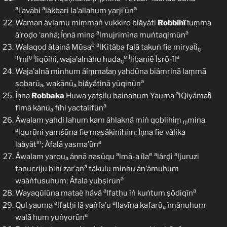
ṃ
a
a
a
l’avābi
lákbari la’allahum yarji’ūn
Waman áṿlamu miṃmaṅ vukkiro biǎyäti
Robbihï
ṫuṃma
a
a
á’roḍo ‘anhã; Íṇnā mina
lmujrimīna muṅtaqimūn
e
a
Walaqod ǎtainā Mūsa
lKitäba falā takuṅ fie miryaẗi
ṇ
ṃ
ṇ
l
e
l
a
mi
liqõíhi, waja’alnähu huda
libaniẽ Ísrõ-īl
ṇ
Waja’alnā minhum áíṃmaẗaṇ yahdūna biámrinā laṃmā
a
ṣobarū
, wakānū
biǎyätinā yūqinūn
a
a
a
Íṇna
Robbaka
Huwa yafṣilu bainahum Yauma
lQiyämaẗi
a
fīmā kānū
fīhi yactalifūn
a
Áwalam yahdi lahum kam áhlaknā miṅ qoblihiṃ
mina
ṃ
a
lqurūni yamṡūna fie masäkinihim; Íṇna fie välika
in
a
laǎyät
; Áfalā yasma’ūn
a
e
a
a
Áwalam yarou
áṇnā nasūqu
lmã-a íla
lárḍi
ljuruzi
a
a
fanucriju bihï zar’aṅ
tàkulu minhu án’ämuhum
a
waáṅfusuhum; Áfalā yubṣirūn
a
a
Wayaqūlūna mataë hävā
lfatḥu íṅ kuṅtum ṣödiqīn
a
a
Qul yauma
lfatḥi lā yaṅfa’u
llavīna kafarũ
ǐmänuhum
a
a
walā hum yuṅṿorūn