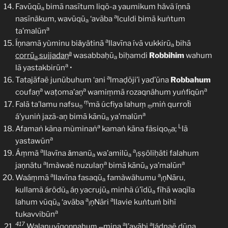
Favūqū
bimā nasītum liqõ-a yaumikum hävã íṇnā
a
a
nasīnäkum, wavūqū
‘avāba
lculdi bimā kuṅtum
a
a
ta’malūn
a
Íṇnamā yùminu biǎyätinā
llavīna ívā vukkirū
bihā
a
a
corrū
sujjadaṇ
wasabbaḥū
biḥamdi
Robbihim
wahum
a
a
a
lā yastakbirūn
•
a
Tatajāfaë junūbuhum ‘ani
lmaḍōji’i yad’ūna
Robbahum
a
a
a
coufaṇ
waṭoma’aṇ
wamiṃmā rozaqnähum yuṅfiqūn
ṃ
Falā ta’lamu nafsu
mã úcfiya lahuṃ
miṅ qurroẗi
ṇ
ṃ
a
á’yuniṅ jazã-aņ bimā kānū
ya’malūn
a
a
L
Afamaṅ kāna mùminaṅ
kamaṅ kāna fāsiqo
a;
lā
ṇ
a
yastawūn
a
a
Áṃmā
llavīna ǎmanū
wa’amilū
ṣṣöliḥäti falahum
a
a
l
a
a
a
jaṇnätu
lmàwaë nuzulaņ
bimā kānū
ya’malūn
a
a
a
Waáṃmā
llavīna fasaqū
famàwähumu
ṇNāru,
a
l
kullamã árödũ
áṇ yacrujū
minhã ú’īdū
fīhā waqīla
a
a
a
a
a
lahum vūqū
‘avāba
ṇNāri
llavie kuṅtuṁ bihï
a
l
a
tukavvibūn
417
a
a
Walanuvīqoṇnahuṃ
mina
l’avābi
ládnaë dūna