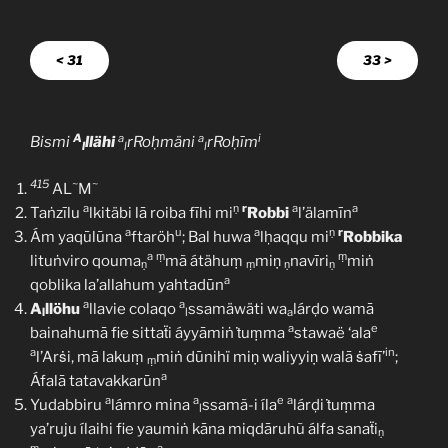
< 31
33 >
A
a
a
i
Bismi
llähi
rRoḥmäni
rRoḥīm
l
l
l
415
~
~
AL
M
a
ṇ
r
a
a
Taṅzīlu
lkitäbi lā roiba fīhi mi
Robbi
l’älamīn
a
u
a
ṇ
r
Ám yaqūlūna
ftaröh
; Bal huwa
lḥaqqu mi
Robbika
a
ṃ
ṃ
lituṅviro qouma
mã átähuṃ
miṇ
navīri
miṅ
ṇ
ṃ
ṇ
ṇ
a
qoblika la’allahum yahtadūn
a
a
A
llöhu
llavie colaqo
ssamäwäti wa
lárḍo wamā
l
l
a
a
e
bainahumā fie sittaẗi áyyāmiṅ ṫuṃma
stawaë ‘ala
a
in
l’Arṡi, mā lakuṃ
miṅ dūnihï miṇ waliyyiṇ walā ṡafī’
;
ṃ
a
Áfalā tatavakkarūn
a
a
e
a
Yudabbiru
lámro mina
ssamã-i íla
lárḍi ṫuṃma
l
ya’ruju ílaihi fie yaumiṅ kāna miqdāruhũ álfa sanaẗi
ṇ