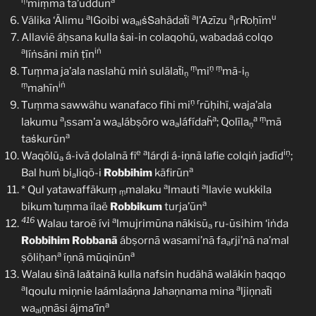
ṃ
a
miṃmā ta’uddūn
a
a
a
u
Välika ‘Älimu
lGoibi wa
ṡṠahädaẗi
l’Azīzu
rRoḥīm
al
l
Allaviẽ áḥsana kulla ṡai-in colaqohü, wabadaá colqo
a
iṅ
líṅsäni miṅ ṭīn
ṃ
ṇ
ṃ
Ṫuṃma ja’ala naslahü miṅ sulälaẗi
mi
mã-i
ṇ
ṇ
ṃ
iṅ
mahīn
ṇ
r
Ṫuṃma sawwähu wanafaco fīhi mi
rūḥihï, waja’ala
a
a
a
ṃ
lakumu
ssam’a wa
lábṣöro wa
láfídaḧ
; Qolīla
mā
l
a
a
ṇ
a
taṡkurūn
e
a
iņ
Waqōlũ
á-ivā ḍolalnā fi
lárḍi á-iṇnā lafie colqiṅ jadīd
;
a
a
Bal huṁ bi
liqõ-i
Robbihim
käfirūn
a
a
a
* Qul yatawaffäkuṃ
malaku
lmauti
llavie wukkila
ṃ
a
bikum ṫuṃma ílaë
Robbikum
turja’ūn
416
a
Walau taroẽ ívi
lmujrimūna nākisū
ru-ūsihim ‘iṅda
a
Robbihim
Robbanã
ábṣornā wasami’nā fa
rji’nā na’mal
a
a
a
ṣöliḥan
íṇnā mūqinūn
Walau ṡìnā laǎtainā kulla nafsin hudähā waläkin ḥaqqo
a
a
lqoulu miṇnie laámlaáṇna Jahaṇnama mina
ljiṇnaẗi
a
wa
ṇnāsi ájma’īn
al