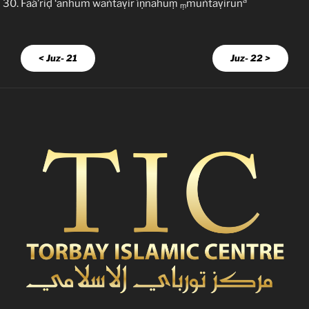
a
Faá’riḍ ‘anhum waṅtaṿir íṇnahuṃ
muṅtaṿirūn
ṃ
< Juz- 21
Juz- 22 >