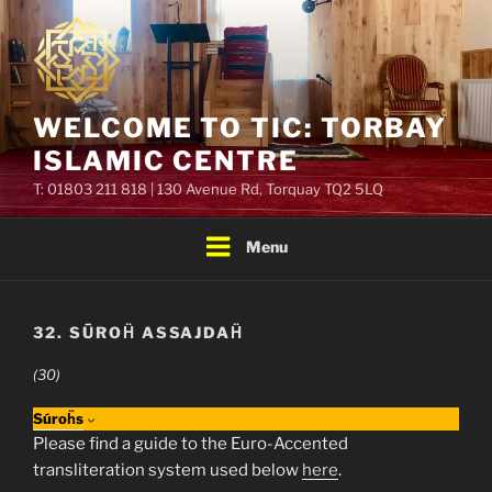
Skip
to
content
WELCOME TO TIC: TORBAY
ISLAMIC CENTRE
T: 01803 211 818 | 130 Avenue Rd, Torquay TQ2 5LQ
Menu
32. SŪROḦ ASSAJDAḦ
(30)
Súroḧs
Please find a guide to the Euro-Accented
transliteration system used below
here
.