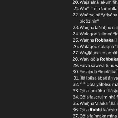
Waja’alnā lakum fī
ṇ
ṃ
Waí
miṅ ṡai-in íl
a
Waársalnā
rriyäḥa
l
a
bicōzinīn
Waíṇnā laNaḥnu nu
a
Walaqod ‘alimnā
l
Waíṇna
Robbaka
Hu
a
Walaqod colaqnā
Wa
ljãṇna colaqnä
a
Waív qōla
Robbuk
Faívā sawwaituhü w
a
Fasajada
lmalãíka
Íllã Íblīsa ábaẽ áṇ 
264
Qōla yäÍblīsu mā
ṇ
l
Qōla lam áku
liásj
Qōla fa
cruj minhā 
a
a
Waíṇna ‘alaika
lla
l
Qōla
Robbi
faáṅṿirn
Qōla faíṇnaka mina