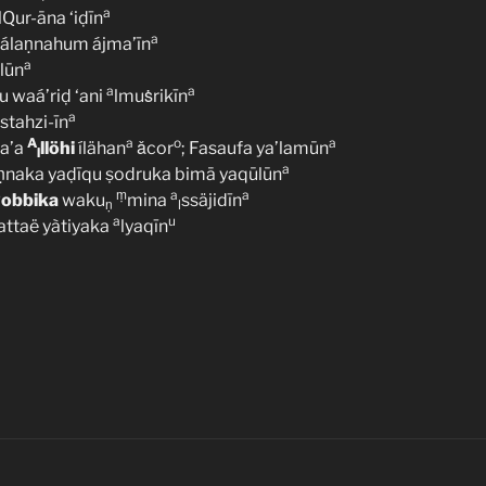
a
lQur-āna ‘iḍīn
a
álaṇnahum ájma’īn
a
lūn
a
a
 waá’riḍ ‘ani
lmuṡrikīn
a
stahzi-īn
A
a
o
a
ma’a
llöhi
ílähan
ǎcor
; Fasaufa ya’lamūn
l
a
ṇnaka yaḍīqu ṣodruka bimā yaqūlūn
ṃ
a
a
obbika
waku
mina
ssäjidīn
ṇ
l
a
u
attaë yàtiyaka
lyaqīn