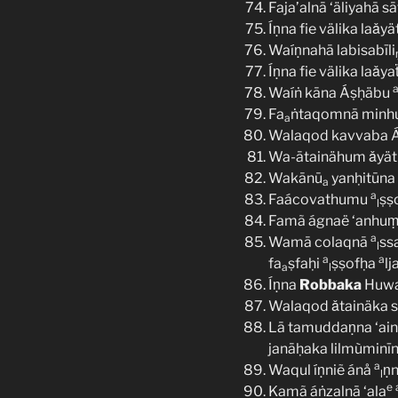
Faja’alnā ‘äliyahā s
Íṇna fie välika laǎyä
Waíṇnahā labisabīli
Íṇna fie välika laǎya
Waíṅ kāna Áṣḥäbu
Fa
ṅtaqomnā minh
a
Walaqod kavvaba 
Wa-ātainähum ǎyät
Wakānū
yanḥitūna
a
a
Faácovathumu
ṣṣ
l
Famã ágnaë ‘anhu
a
Wamā colaqnā
ss
l
a
a
fa
ṣfaḥi
ṣṣofḥa
lj
a
l
Íṇna
Robbaka
Huw
Walaqod ǎtainäka s
Lā tamuddaṇna ‘aina
janāḥaka lilmùminī
a
Waqul íṇniẽ ánå
ṇn
l
e
Kamã áṅzalnā ‘ala