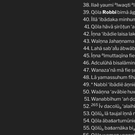
a
a
Ilaë yaumi
lwaqti
Qōla
Robbi
bimã ág
Íllā ‘ibādaka minh
Qōla hävā ṣiröṭun 
Íṇna ‘ibādie laisa la
Waíṇna Jahaṇnama 
Lahā sab’aẗu ábwäb
a
Íṇna
lmuttaqīna fie
Adculūhā bisalämin
Wanaza’nā mā fie ṣ
Lā yamassuhum fī
* Nabbì ‘ibādiẽ áṇn
Waáṇna ‘avābie h
Wanabbìhum ‘aṅ ḍoi
265
Ív dacolū
‘alaih
a
Qōlū
lā taujal íṇnā
a
Qōla ábaṡartumūnie
Qōlū
baṡarnäka bi
a