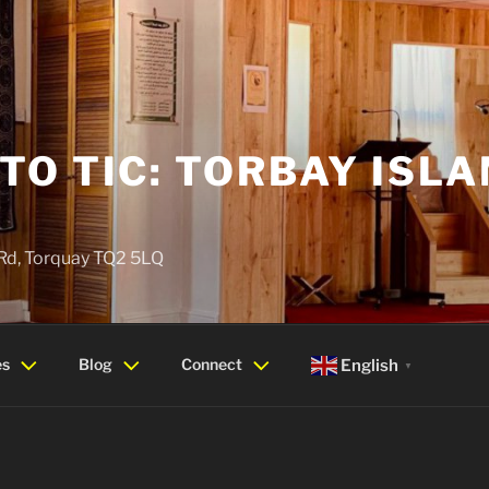
O TIC: TORBAY ISLA
 Rd, Torquay TQ2 5LQ
es
Blog
Connect
English
▼