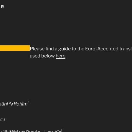
JR
Please find a guide to the Euro-Accented trans
used below
here
.
a
i
mäni
rRoḥīm
l
bamā
a
ṃ
i