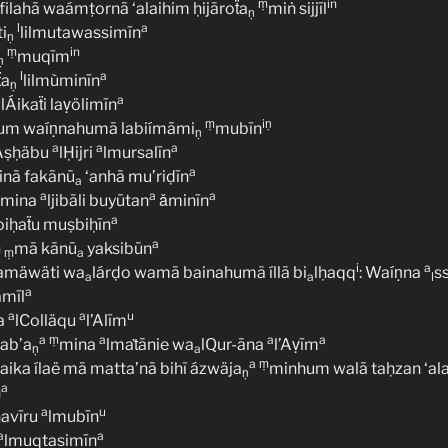
ṃ
in
āfilahā waámṭornā ‘alaihim ḥijāroẗa
miṅ sijjīl
ṇ
l
a
ti
lilmutawassimīn
ṇ
ṃ
in
muqīm
ṇ
l
a
ẗa
lilmùminīn
ṇ
a
a
lÁikaẗi laṿölimīn
ṃ
iṇ
um waíṇnahumā labiímāmi
mubīn
ṇ
a
a
a
Áṣḥäbu
lḤijri
lmursalīn
a
inā fakānū
‘anhā mu’riḍīn
a
a
a
a
 mina
ljibāli buyūtan
ǎminīn
a
oiḥaẗu muṣbiḥīn
a
ṃ
mā kānū
yaksibūn
ṃ
a
i
a
amäwäti wa
lárḍo wamā bainahumã íllā bi
lḥaqq
: Waíṇna
ss
a
a
l
a
amīl
a
a
u
a
lColläqu
l’Alīm
a
ṃ
a
a
a
ab’a
mina
lmaṫānie wa
lQur-āna
l’Aṿīm
ṇ
a
a
ṃ
ika ílaë mā matta’nā bihĩ ázwäja
minhum walā taḥzan ‘al
ṇ
a
n
a
u
avīru
lmubīn
a
a
lmuqtasimīn