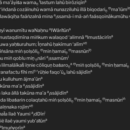
l
a
hā ma’äyiṡa wama
lastum lahü biröziqīn
ṇ
ṃ
i
lā ‘iṅdanā cozãínuhü wamā nunazziluhũ íllā biqodari
ma’lūm
ṇ
a
 lawäqiḥa faáṅzalnā mina
ssamã-i mã-aṅ faásqoinäkumūhu
l
a
a
ḥyï wanumītu waNaḥnu
lWäriṫūn
a
a
mustaqdimīna miṅkum walaqod ‘alimnā
lmustàcirīn
uṇ
wa yaḥṡuruhum; Íṇnahü ḥakīmun ‘alīm
ṃ
ṃ
iṇ
líṅsäna miṅ ṣolṣöli
min ḥamaí
masnūn
ṇ
ṇ
a
i
hu miṅ qoblu miṇ
nāri
ssamūm
ṇ
l
a
ṃ
ṃ
a
lilmalãíkaẗi íṇnie cöliquņ baṡaro
miṅ ṣolṣöli
min ḥamaí
ṇ
ṇ
ṇ
ṇ
r
a
anafactu fīhi mi
rūḥie faqo’ū
lahü säjidīn
a
a
ẗu kulluhum ájma’ūn
a
a
yakūna ma’a
ssäjidīn
l
a
a
 laka állā takūna ma’a
ssäjidīn
l
ṃ
ṃ
iṅ
uda libaṡarin colaqtahü miṅ ṣolṣöli
min ḥamaí
masnūn
ṇ
ṇ
uṇ
faíṇnaka rojīm
a
i
’naẗa ílaë Yaumi
dDīn
l
a
iẽ ílaë yaumi yub’aṫūn
a
a
lmuṅṿorīn