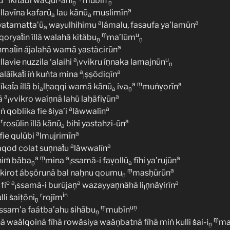
tu
lkitäbi waQur-āni
mubīn
ṇ
ṇ
a
a
llavīna kafarū
lau kānū
muslimīn
a
a
a
a
atamatta’ū
wayulhihimu
lámalu, fasaufa ya’lamūn
a
ṃ
u
ryaẗin íllā walahā kitäbu
ma’lūm
ṇ
ṇ
a
maẗin ájalahā wamā yastàcirūn
a
a
u
llavie nuzzila ‘alaihi
vvikru íṇnaka lamajnūn
l
ṇ
a
a
alãíkaẗi íṅ kuṅta mina
ṣṣödiqīn
l
a
ṃ
a
kaẗa íllā bi
lḥaqqi wamā kānũ
íva
muṅṿorīn
a
a
ṇ
a
a
ā
vvikro waíṇnā lahü laḥäfiṿūn
l
a
a
 qoblika fie ṡiya’i
láwwalīn
r
a
rosūlin íllā kānū
bihï yastahzi-ūn
a
a
a
fie qulūbi
lmujrimīn
a
a
aqod colat suṇnaẗu
láwwalīn
a
ṃ
a
a
hiṁ bāba
mina
ssamã-i faṿollū
fīhi ya’rujūn
ṇ
l
a
ṃ
a
kirot ábṣörunā bal naḥnu qoumu
masḥūrūn
ṇ
e
a
a
a
fi
ssamã-i burūjaṇ
wazayyaṇnähā li
ṇnäṿirīn
l
l
r
in
li ṡaiṭōni
rojīm
ṇ
ṃ
uṇ
ssam’a faátba’ahu ṡihābu
mubīn
ṇ
ṃ
aálqoinā fīhā rowäsiya waáņbatnā fīhā miṅ kulli ṡai-i
ma
ṇ