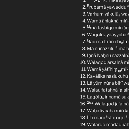
AL
R; Tilka ǎyä
R
rubamā yawaddu
Varhum yàkulū
way
a
Wamã áhlaknā miṅ qo
Ṃ
mā tasbiqu min úṃ
Waqōlū
yãáyyuhā
a
L
lau mā tàtīnā bi
lm
a
a
Mā nunazzilu
lmalãí
Íṇnā Naḥnu nazzaln
Walaqod ársalnā miṅ
ṇ
Wamā yàtīhiṃ
mi
ṃ
Kavälika naslukuhü 
Lā yùminūna bihï w
Walau fataḥnā ‘alai
Laqōlũ
íṇnamā suk
a
263
Walaqod ja’alnā 
Waḥafiṿnähā miṅ kul
a
a
Íllā mani
staroqo
l
Walárḍo madadnähā w