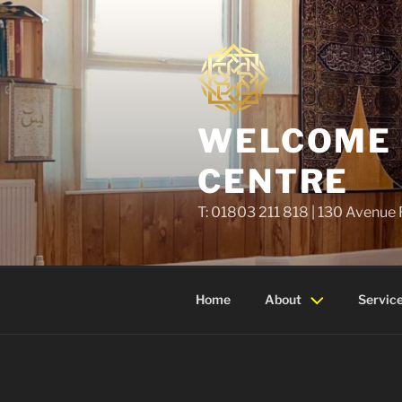
Skip
to
content
WELCOME T
CENTRE
T: 01803 211 818 | 130 Avenue
Home
About
Servic