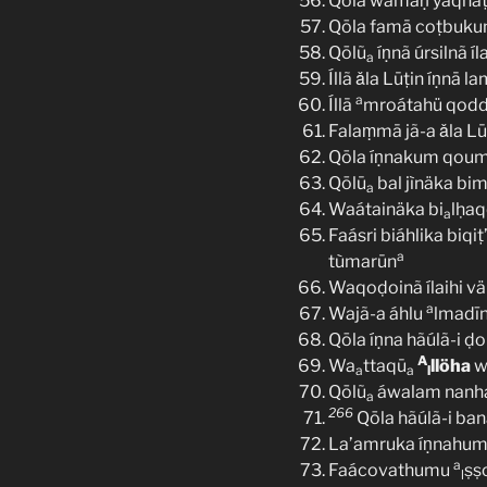
Qōla wamaṇ yaqnaṭ
Qōla famā coṭbuk
Qōlũ
íṇnã úrsilnã í
a
Íllã ǎla Lūṭin íṇnā 
a
Íllā
mroátahü qodd
Falaṃmā jã-a ǎla Lū
Qōla íṇnakum qou
Qōlū
bal jìnäka bi
a
Waátainäka bi
lḥaq
a
Faásri biáhlika biqiṭ’
a
tùmarūn
Waqoḍoinã ílaihi vä
a
Wajã-a áhlu
lmadīn
Qōla íṇna hãúlã-i ḍo
A
Wa
ttaqū
llöha
w
a
a
l
Qōlũ
áwalam nanha
a
266
Qōla hãúlã-i banä
La’amruka íṇnahum 
a
Faácovathumu
ṣṣ
l