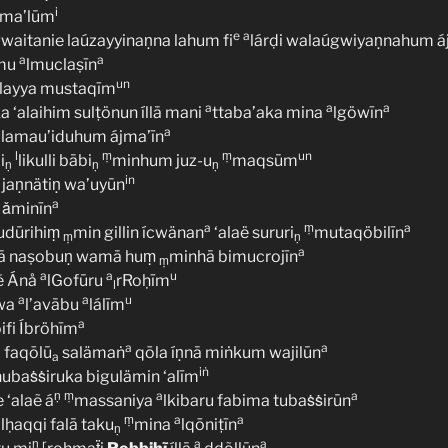
i
lma’lūm
e
a
waitanie laúzayyinaṇna lahum fi
lárḍi walaúgwiyaṇnahum á
a
a
umu
lmuclaṣīn
un
‘alayya mustaqīm
a
a
a
ka ‘alaihim sulṭönun íllā mani
ttaba’aka mina
lgöwīn
a
lamau’iduhum ájma’īn
l
ṃ
ṃ
un
i
likulli bābi
minhum juz-u
maqsūm
ṇ
ṇ
ṇ
in
 jaṇnätiṇ wa’uyūn
a
 ǎminīn
a
ṃ
a
udūrihiṃ
min gillin ícwänan
‘alaë sururi
mutaqöbilīn
ṃ
ṇ
a
hā naṣobuṇ wamā huṃ
minhā bimucrojīn
ṃ
a
a
u
iẽ Ánå
lGofūru
rRoḥīm
l
a
a
u
uwa
l’avābu
lálīm
a
fi Íbröhīm
a
a
i faqōlū
salämaṅ
qōla íṇnā miṅkum wajilūn
a
iṅ
 nubaṡṡiruka bigulämin ‘alīm
ṇ
ṃ
a
a
 ‘alaẽ á
massaniya
lkibaru fabima tubaṡṡirūn
ṃ
a
a
lḥaqqi falā taku
mina
lqōniṭīn
a
ṇ
ṇ
r
a
a