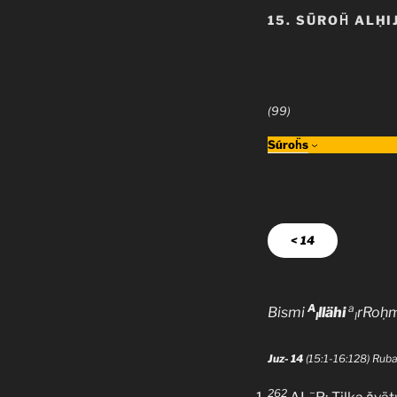
15. SŪROḦ ALḤI
(99)
Súroḧs
< 14
A
a
Bismi
llähi
rRoḥ
l
l
Juz- 14
(15:1-16:128) Ru
262
~