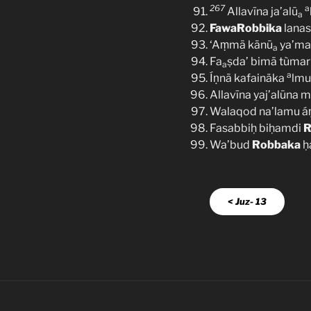
267
a
Allavīna ja’alū
a
FawaRobbika
lanas
‘Aṃmā kānū
ya’ma
a
Fa
ṣda’ bimā tùmaru
a
a
Íṇnā kafainäka
lmu
Allavīna yaj’alūna 
Walaqod na’lamu á
Fasabbiḥ biḥamdi
R
Wa’bud
Robbaka
ḥ
< Juz- 13