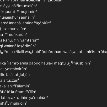
u mi
roḥmaẗi
Robbihĩ
íllā
ḍḍõllūn
l
a
a
um áyyuhā
lmursalūn
ṃ
a
laë qoumi
mujrimīn
ṇ
a
lamunajjūhum ájma’īn
a
a
arnã íṇnahā lamina
lgöbirīn
a
ṭin almursalūn
ṃ
a
mu
muṅkarūn
ṇ
a
mā kānū
fīhi yamtarūn
a
a
qi waíṇnā laṣödiqūn
ṃ
a
i
mina
llaili wa
ttabi’ ádbärohum walā yaltafit miṅkum á
ṇ
a
a
ṃ
a
lika
lámro áṇna dābiro hãúlã-i maqṭū’u
muṣbiḥīn
ṇ
a
aẗi yastabṡirūn
i
ifie falā tafḍoḥūn
i
alā tuczūn
a
a
ka ‘ani
l’älamīn
a
tiẽ íṅ kuṅtum fä’ilīn
a
lafie sakrotihim ya’mahūn
a
oiḥaẗu muṡriqīn