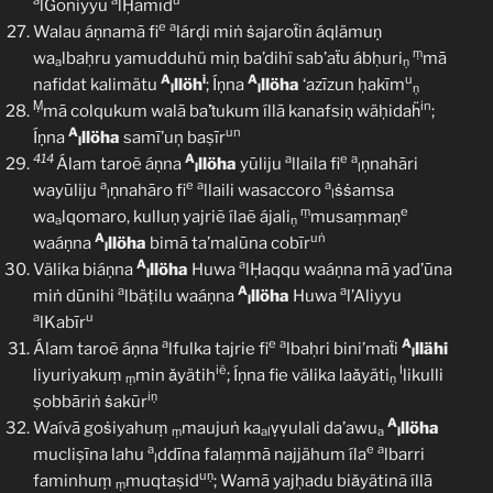
a
a
u
lGoniyyu
lḤamīd
e
a
Walau áṇnamā fi
lárḍi miṅ ṡajaroẗin áqlämuṇ
ṃ
wa
lbaḥru yamudduhü miņ ba’dihï sab’aẗu ábḥuri
mā
a
ṇ
A
i
A
u
nafidat kalimätu
llöh
; Íṇna
llöha
‘azīzun ḥakīm
l
l
ṇ
Ṃ
in
mā colqukum walā ba’ṫukum íllā kanafsiṇ wäḥidaḧ
;
A
un
Íṇna
llöha
samī’uņ baṣīr
l
414
A
a
e
a
Álam taroẽ áṇna
llöha
yūliju
llaila fi
ṇnahāri
l
l
a
e
a
a
wayūliju
ṇnahāro fi
llaili wasaccoro
ṡṡamsa
l
l
ṃ
e
wa
lqomaro, kulluṇ yajriẽ ílaẽ ájali
musaṃmaṇ
a
ṇ
A
uṅ
waáṇna
llöha
bimā ta’malūna cobīr
l
A
a
Välika biáṇna
llöha
Huwa
lḤaqqu waáṇna mā yad’ūna
l
a
A
a
miṅ dūnihi
lbäṭilu waáṇna
llöha
Huwa
l’Aliyyu
l
a
u
lKabīr
a
e
a
A
Álam taroẽ áṇna
lfulka tajrie fi
lbaḥri bini’maẗi
llähi
l
iẽ
l
liyuriyakuṃ
min ǎyätih
; Íṇna fie välika laǎyäti
likulli
ṃ
ṇ
iṇ
ṣobbāriṅ ṡakūr
A
Waívā goṡiyahuṃ
maujuṅ ka
ṿṿulali da’awu
llöha
ṃ
al
a
l
a
e
a
mucliṣīna lahu
ddīna falaṃmā najjähum íla
lbarri
l
uṇ
faminhuṃ
muqtaṣid
; Wamā yajḥadu biǎyätinã íllā
ṃ