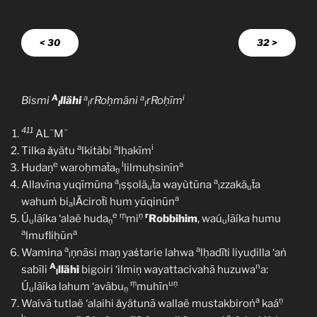
< 30
32 >
A
a
a
i
Bismi
llähi
rRoḥmäni
rRoḥīm
l
l
l
411
~
~
AL
M
a
a
i
Tilka ǎyätu
lkitäbi
lḥakīm
e
l
a
Hudaṇ
waroḥmaẗa
lilmuḥsinīn
ṇ
a
a
Allavīna yuqīmūna
ṣṣolä
ẗa wayùtūna
zzakä
ẗa
l
u
l
u
a
wahuṁ bi
lǍciroẗi hum yūqinūn
a
e
ṃ
ṇ
r
Ú
lãíka ‘alaë huda
mi
Robbihim
, waú
lãíka humu
u
ṇ
u
a
a
lmufliḥūn
a
a
Wamina
ṇnāsi maṇ yaṡtarie lahwa
lḥadīṫi liyuḍilla ‘aṅ
l
A
n
sabīli
llähi
bigoiri ‘ilmiṇ wayattacivahā huzuwa
a:
l
ṃ
uṇ
Ú
lãíka lahum ‘avābu
muhīn
u
ṇ
a
ṇ
Waívā tutlaë ‘alaihi ǎyätunā wallaë mustakbiroṅ
kaá