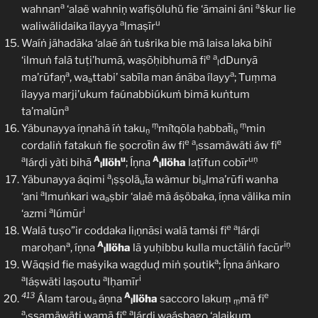
a
a
wahnan
‘alaë wahniṇ wafiṣöluhü fie ‘āmaini áni
ṡkur lie
a
u
waliwälidaika ílayya
lmaṣīr
Waíṅ jähadāka ‘alaẽ áṅ tuṡrika bie mā laisa laka bihï
e
a
‘ilmuṅ falā tuṭi’humā, waṣōḥibhumā fi
dDunyā
l
a
a
ma’rūfaṇ
, wa
ttabi’ sabīla man ánāba ílayy
; Ṫuṃma
a
ílayya marji’ukum faúnabbiúkuṁ bimā kuṅtum
a
ta’malūn
ṃ
ṃ
Yäbunayya íṇnahã íṅ taku
miṫqōla ḥabbaẗi
min
ṇ
ṇ
e
a
e
cordaliṅ fatakuṅ fie ṣocroẗin áw fi
ssamäwäti áw fi
l
a
A
u
A
uṇ
lárḍi yàti bihā
llöh
; Íṇna
llöha
laṭīfun cobīr
l
l
a
Yäbunayya áqimi
ṣṣolä
ẗa wàmur bi
lma’rūfi wanha
l
u
a
a
‘ani
lmuṅkari wa
ṣbir ‘alaë mã áṣöbaka, íṇna välika min
a
a
i
‘azmi
lúmūr
e
a
Walā tuṣo”ir coddaka li
ṇnāsi walā tamṡi fi
lárḍi
l
a
A
iṇ
maroḥan
, íṇna
llöha
lā yuḥibbu kulla muctāliṅ facūr
l
a
Wāqṣid fie maṡyika wagḍuḍ miṅ ṣoutik
; Íṇna áṅkaro
a
a
i
láṣwäti laṣoutu
lḥamīr
413
A
e
Álam tarou
áṇna
llöha
saccoro lakuṃ
mā fi
a
l
ṃ
a
e
a
ssamäwäti wamā fi
lárḍi waásbago ‘alaikum