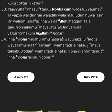
iṇ
kullu cottāriṅ kafūr
a
a
a
Yãáyyuhā
ṇnāsu
ttaqū
Robbakum
wacṡau
yauma
l
a
a
ṇ
l
lā yajzie wālidun ‘aṇ waladihï walā maulūdun huwa jāzin
n
A
‘aṇ wālidihï ṡaiá
a; Íṇna wa’da
llöhi
ḥaqquṅ, falā
l
a
a
tagurroṇnakumu
lḥayā
ätu
dDunyā walā
u
l
a
u
yagurroṇnakuṁ
bi
llähi
lgorūr
Al
A
a
a
Íṇna
llöha
‘iṅdahü ‘ilmu
ssā’aẗi wayunazzilu
lgoiṫa
l
l
e
a
ṃ
waya’lamu mā fi
lárḥāmi, wamā tadrie nafsu
māvā
ṇ
a
u
taksibu godaṇ
, wamā tadrie nafsuņ biáyyi árḍiṅ tamūt
;
A
uņ
Íṇna
llöha
‘alīmun cobīr
l
< Juz- 21
Juz- 22 >