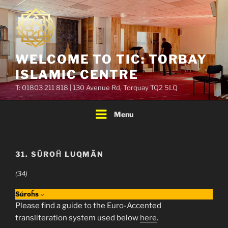
Skip
to
content
WELCOME TO TIC: TORBAY
ISLAMIC CENTRE
T: 01803 211 818 | 130 Avenue Rd, Torquay TQ2 5LQ
Menu
31. SŪROḦ LUQMĀN
(34)
Súroḧs
Please find a guide to the Euro-Accented
transliteration system used below
here
.