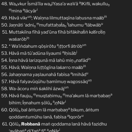
a
Wa
vkur Ísmä’īla wa
lYasa’a waVā
lKifli, wakullu
a
a
ṇ
ṃ
a
i
mina
lácyār
uṇ
iṅ
Hävā vikr
; Waíṇna lilmuttaqīna laḥusna maǎb
ṃ
l
a
u
Jaṇnäti ‘adni
mufattaḥaẗa
lahumu
lábwäb
ṇ
ṇ
Muttakiǐna fīhā yad’ūna fīhā bifäkihaẗiṅ kaṫīroẗiṇ
iṇ
waṡarōb
a
un
* Wa’iṅdahum qöṣirötu
ṭṭorfi átrōb
l
a
i
Hävā mā tū’adūna liyaumi
lḥisāb
in
Íṇna hävā larizqunā mā lahü miṇ
nafād
ṇ
iṅ
Hävā; Waíṇna li
ṭṭögīna laṡarro maǎb
l
a
u
Jahaṇnama yaṣlaunahā fabìsa
lmihād
uṇ
Hävā falyavūqūhu ḥamīmuṇ wagossāq
un
Wa-ācoru miṅ ṡaklihĩ ázwäj
ṃ
ṃ
a
Hävā fauju
muqtaḥimu
ma’akum lā marḥabaņ
ṇ
ṇ
a
i
bihim; Íṇnahum ṣōlū
ṇNār
a
l
a
Qōlū
bal áṅtum lā marḥabaņ
bikum, áṅtum
a
a
u
qoddamtumūhu lanā, fabìsa
lqorōr
Qōlū
Robbanā
maṅ qoddama lanā hävā fazidhu
a
a
a
e
a
i
‘avābaṅ
ḍi’faṅ
fi
ṇNār