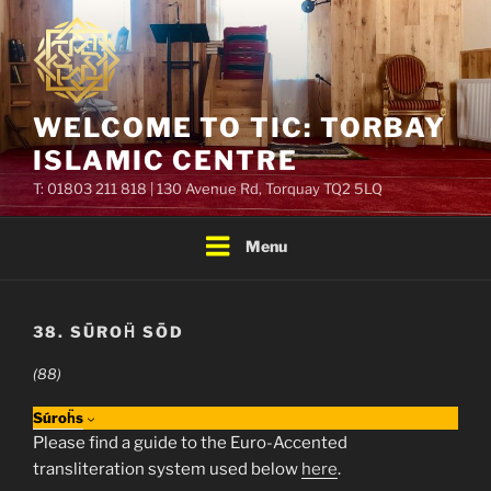
Skip
to
content
WELCOME TO TIC: TORBAY
ISLAMIC CENTRE
T: 01803 211 818 | 130 Avenue Rd, Torquay TQ2 5LQ
Menu
38. SŪROḦ SŌD
(88)
Súroḧs
Please find a guide to the Euro-Accented
transliteration system used below
here
.