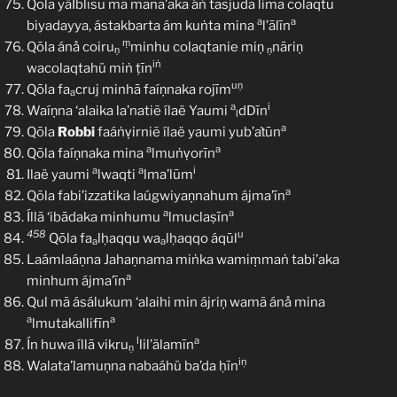
Qōla yäÍblīsu mā mana’aka áṅ tasjuda limā colaqtu
a
a
biyadayya, ástakbarta ám kuṅta mina
l’ālīn
ṃ
Qōla ánå coiru
minhu colaqtanie miṇ
nāriṇ
ṇ
ṇ
iṅ
wacolaqtahü miṅ ṭīn
uṇ
Qōla fa
cruj minhā faíṇnaka rojīm
a
a
i
Waíṇna ‘alaika la’natiẽ ílaë Yaumi
dDīn
l
a
Qōla
Robbi
faáṅṿirniẽ ílaë yaumi yub’aṫūn
a
a
Qōla faíṇnaka mina
lmuṅṿorīn
a
a
i
Ilaë yaumi
lwaqti
lma’lūm
a
Qōla fabi’izzatika laúgwiyaṇnahum ájma’īn
a
a
Íllā ‘ibādaka minhumu
lmuclaṣīn
458
u
Qōla fa
lḥaqqu wa
lḥaqqo áqūl
a
a
Laámlaáṇna Jahaṇnama miṅka wamiṃmaṅ tabi’aka
a
minhum ájma’īn
Qul mã ásálukum ‘alaihi min ájriṇ wamã ánå mina
a
a
lmutakallifīn
l
a
Ín huwa íllā vikru
lil’älamīn
ṇ
iņ
Walata’lamuṇna nabaáhü ba’da ḥīn