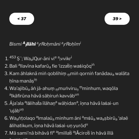
< 37
39 >
A
a
a
i
Bismi
llähi
rRoḥmäni
rRoḥīm
l
l
l
453
~
e
a
i
Ṣ
; Wa
lQur-āni vi
vvikr
a
l
a
iṅ
Bali
llavīna kafarū
fie ‘izzaẗiṇ waṡiqōq
a
Kam áhlaknā miṅ qoblihiṃ
miṅ qorniṅ fanādau
walāta
ṃ
a
iṇ
ḥīna manāṣ
ṃ
Wa’ajibũ
áṅ jã-ahuṃ
muṅviru
minhum, waqōla
a
ṃ
ṇ
a
un
lkäfirūna hävā säḥiruṅ kavvāb
a
a
a
Ája’ala
lǎlihaẗa ílähaṇ
wäḥidan
, íṇna hävā laṡai-un
uṇ
‘ujāb
a
a
Wa
ṅṭolaqo
lmalaú
minhum áni
mṡū
wa
ṣbirū
‘alaẽ
a
a
a
a
a
u
ǎlihatikum, íṇna hävā laṡai-uṇ yurōd
e
a
a
Mā sami’nā bihävā fi
lmillaẗi
lǍciroẗi ín hävã íllā