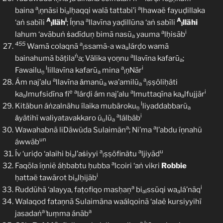
a
a
a
baina
ṇnāsi bi
lḥaqqi walā tattabi’i
lhawaë fayuḍillaka
l
a
A
i
a
A
‘aṅ sabīli
lläh
; Íṇna
llavīna yaḍillūna ‘aṅ sabīli
llähi
l
l
a
i
lahum ‘avābuṅ ṡadīduņ bimā nasū
yauma
lḥisāb
a
455
a
Wamā colaqnā
ssamã-a wa
lárḍo wamā
l
a
ṅ
a
bainahumā bäṭila
a; Välika ṿoṇnu
llavīna kafarū
;
a
l
a
i
Fawailu
lillavīna kafarū
mina
ṇNār
ṇ
a
l
a
a
Ám naj’alu
llavīna ǎmanū
wa’amilū
ṣṣöliḥäti
a
a
l
e
a
a
i
ka
lmufsidīna fi
lárḍi ám naj’alu
lmuttaqīna ka
lfujjār
a
a
l
Kitäbun áṅzalnähu ílaika mubäroku
liyaddabbarũ
ṇ
a
a
i
ǎyätihï waliyatavakkaro ú
lū
lálbäb
u
a
a
a
Wawahabnā liDāwüda Sulaimän
; Ni’ma
l’abdu íṇnahũ
un
áwwāb
a
a
u
Ív ‘uriḍo ‘alaihi bi
l’aṡiyyi
ṣṣöfinätu
ljiyād
a
l
a
Faqōla íṇniẽ áḥbabtu ḥubba
lcoiri ‘aṅ vikri
Robbie
i
ḥattaë tawārot bi
lḥijāb
a
a
i
Ruddūhā ‘alayya, faṭofiqo masḥaņ
bi
ssūqi wa
lá’nāq
al
a
Walaqod fataṇnā Sulaimäna waálqoinā ‘alaë kursiyyihï
a
a
jasadaṅ
ṫuṃma ánāb