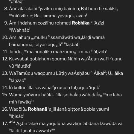
a
un
ctiläq
a
Áúṅzila ‘alaihi
vvikru miņ baininā; Bal hum fie ṡakki
l
ṇ
ṃ
i
miṅ vikrie; Bal
laṃmā yavūqū
‘avāb
l
a
a
Ám ‘iṅdahum cozãínu roḥmaẗi
Robbika
l’Azīzi
a
i
lWahhāb
a
Am lahuṃ
mulku
ssamäwäti wa
lárḍi wamā
ṃ
l
a
e
a
i
bainahumā, falyartaqū
fi
lásbäb
a
ṃ
ṃ
a
i
Juṅdu
mā hunālika mahzūmu
mina
láḥzāb
ṇ
ṇ
Kavvabat qoblahum qoumu Nūḥiṇ wa’Āduṇ waFir’aunu
a
i
vū
láutād
a
i
WaṪamūdu waqoumu Lūṭiṇ waÁṣḥäbu
lÁikaḧ
; Ú
lãíka
u
a
u
láḥzāb
a
i
Íṅ kullun íllā kavvaba
rrusula faḥaqqo ‘iqōb
l
ṃ
Wamā yaṅṿuru hãúlã-i íllā ṣoiḥaẗaṇ wäḥidaẗa
mā lahā
ṇ
iṇ
miṅ fawāq
Waqōlū
Robbanā
‘ajjil
lanā qiṭṭonā qobla yaumi
a
l
a
i
lḥisāb
454
Aṣbir ‘alaë mā yaqūlūna wavkur ‘abdanā Dāwüda vā
a
un
láidi, íṇnahũ áwwāb