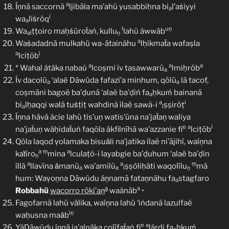
a
Íṇnā saccornā
ljibāla ma’ahü yusabbiḥna bi
l’aṡiyyi
a
i
wa
líṡrōq
a
l
uṇ
Wa
ṭṭoiro maḥṡūroẗaṅ, kullu
lahũ áwwāb
al
ṇ
a
Waṡadadnā mulkahü wa-ātainähu
lḥikmaẗa wafaṣla
a
i
lciṭōb
a
a
a
* Wahal átäka nabaú
lcoṣmi ív tasawwarū
lmiḥrōb
a
Ív dacolū
‘alaë Dāwüda fafazi’a minhum, qōlū
lā tacof,
a
a
coṣmāni bagoë ba’ḍunā ‘alaë ba’ḍiṅ fa
ḥkuṁ bainanā
a
a
i
bi
lḥaqqi walā tuṡṭiṭ wahdinã ílaë sawã-i
ṣṣiröṭ
a
l
Íṇna hävã ácie lahü tis’uṇ watis’ūna na’jaẗaṇ waliya
e
a
i
na’jaẗuṇ wäḥidaẗuṅ faqōla ákfilnīhā wa’azzanie fi
lciṭōb
Qōla laqod ṿolamaka bisuǎli na’jatika ílaë ni’ājihï, waíṇna
a
ṃ
a
kaṫīro
mina
lculaṭõ-i layabgie ba’ḍuhum ‘alaë ba’ḍin
ṇ
a
a
ṃ
íllā
llavīna ǎmanū
wa’amilū
ṣṣöliḥäti waqolīlu
mā
a
a
l
ṇ
hum: Waṿoṇna Dāwüdu áṇnamā fataṇnähu fa
stagfaro
a
a
a
Robbahü
wacorro rōki’aṇ
waánāb
•
Fagofarnā lahü välika, waíṇna lahü ‘iṅdanā lazulfaë
iṇ
waḥusna maǎb
e
a
YäDāwüdu íṇnā ja’alnäka colīfaẗaṅ fi
lárḍi fa
ḥkuṁ