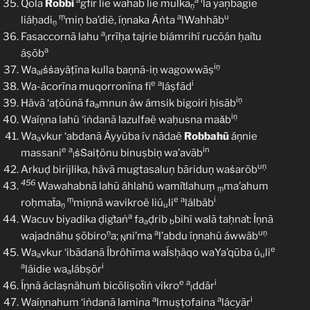
a
a
l
Qōla
Robbi
gfir lie wahab lie mulka
lā yaņbagie
ṇ
ṃ
a
u
liáḥadi
miņ ba’diẽ, íṇnaka Áṅta
lWahhāb
ṇ
a
Fasaccornā lahu
rrīḥa tajrie biámrihï rucõán ḥaiṫu
l
a
áṣōb
iṇ
Wa
ṡṡayäṭīna kulla baṇnã-iṇ wagowwāṣ
al
e
a
i
Wa-ācorīna muqorronīna fi
láṣfād
iṇ
Hävā ‘aṭõúnā fa
mnun áw ámsik bigoiri ḥisāb
a
iṇ
Waíṇna lahü ‘iṅdanā lazulfaë waḥusna maǎb
Wa
vkur ‘abdanã Áyyūba ív nādaë
Robbahũ
áṇnie
a
e
a
in
massani
ṡṠaiṭönu binuṣbiṇ wa’avāb
l
uṇ
Arkuḍ birijlika, hävā mugtasaluņ bāriduṇ waṡarōb
456
Wawahabnā lahũ áhlahü wamiṫlahuṃ
ma’ahum
ṃ
ṃ
e
a
i
roḥmaẗa
miṇnā wavikroë liú
li
lálbäb
ṇ
u
a
Wacuv biyadika ḍigṫaṅ
fa
ḍrib
bihï walā taḥnaṫ: Íṇnā
a
b
ṇ
a
uṇ
wajadnähu ṣōbiro
a;
ni’ma
l’abdu íṇnahũ áwwāb
Ṇ
e
Wa
vkur ‘ibādanã Íbröhīma waÍsḥäqo waYa’qūba ú
li
a
u
a
i
láidie wa
lábṣör
a
e
a
i
Íṇnã áclaṣnähuṁ bicōliṣoẗiṅ vikro
ddār
l
a
a
i
Waíṇnahum ‘iṅdanā lamina
lmuṣṭofaina
lácyār