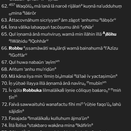
l
457
a
Waqōlū
mā lanā lā naroë rijālaṅ
kuṇnā na’udduhuṃ
a
a
mina
láṡrōr
ṃ
a
a
u
Ǎttacovnähum sicriyyan
ám zāgot ‘anhumu
lábṣör
a
i
Íṇna välika laḥaqquṅ tacōṣumu áhli
ṇNār
l
A
Qul íṇnamã ánå muṅviruṇ, wamā min ílähin íllā
llöhu
l
a
a
u
lWäḥidu
lQohhär
a
a
Robbu
ssamäwäti wa
lárḍi wamā bainahumā
l’Azīzu
l
a
a
u
lGoffär
un
Qul huwa nabaún ‘aṿīm
a
Aṅtum ‘anhu mu’riḍūn
a
a
Mā kāna liya min ‘ilmiņ bi
lmalaí
lá’laẽ ív yactaṣimūn
a
ṃ
un
Íṇ yūḥaẽ ílayya íllã áṇnamã ánå navīru
mubīn
ṇ
a
ṃ
Ív qōla
Robbuka
lilmalãíkaẗi íṇnie cöliquņ baṡaro
miṅ
ṇ
iṅ
ṭīn
ṇ
r
Faívā sawwaituhü wanafactu fīhi mi
rūḥie faqo’ū
lahü
a
a
säjidīn
a
a
Fasajada
lmalãíkaẗu kulluhum ájma’ūn
a
a
a
Íllã Íblīsa
stakbaro wakāna mina
lkäfirīn