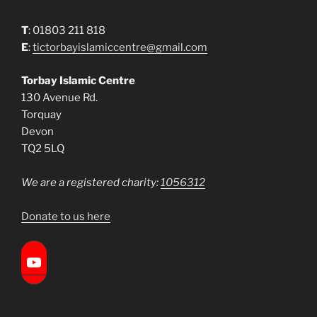
T
: 01803 211 818
E
:
tictorbayislamiccentre@gmail.com
Torbay Islamic Centre
130 Avenue Rd.
Torquay
Devon
TQ2 5LQ
We are a registered charity:
1056312
Donate to us here
Torbay Islamic Centre